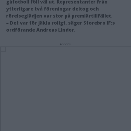
gåfotboll föll väl ut. Representanter från
ytterligare två föreningar deltog och
rörelseglädjen var stor på premiärtillfället.
– Det var för jäkla roligt, säger Storebro IF:s
ordförande Andreas Linder.
Annons: