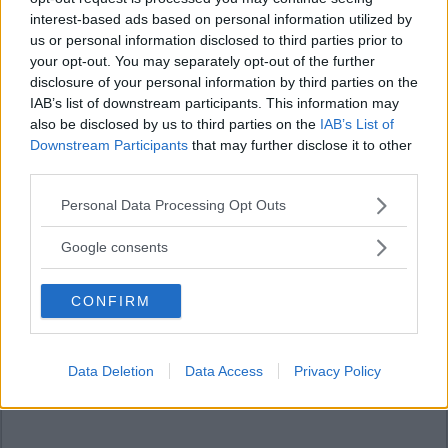
interest-based ads based on personal information utilized by
us or personal information disclosed to third parties prior to
your opt-out. You may separately opt-out of the further
disclosure of your personal information by third parties on the
IAB’s list of downstream participants. This information may
also be disclosed by us to third parties on the
IAB’s List of
Downstream Participants
that may further disclose it to other
third parties.
Please note that this website/app uses one or more Google
Personal Data Processing Opt Outs
services and may gather and store information including but
not limited to your visit or usage behaviour. You may click to
Google consents
grant or deny consent to Google and its third-party tags to
use your data for below specified purposes in below Google
CONFIRM
consent section.
Data Deletion
Data Access
Privacy Policy