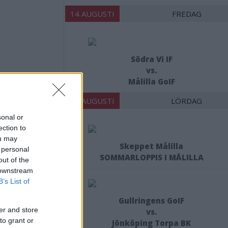
14 AUGUSTI
FREDAG
Södra Vi IF
vs.
Målilla GoIF
15 AUGUSTI
LÖRDAG
sonal or
ection to
ou may
Skeppet Målilla
 personal
SOMMARLOPPIS I MÅLILLA
out of the
 downstream
B’s List of
Gullringens GoIF
er and store
vs.
to grant or
Jönköping Torpa BK