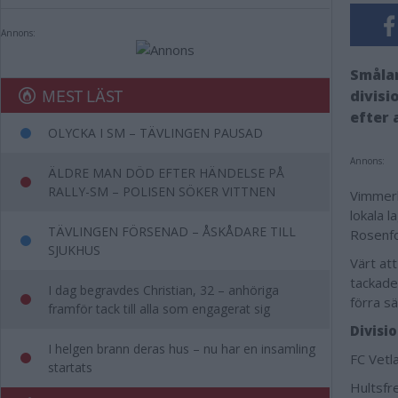
Annons:
Smålan
MEST LÄST
divisi
efter 
OLYCKA I SM – TÄVLINGEN PAUSAD
Annons:
ÄLDRE MAN DÖD EFTER HÄNDELSE PÅ
RALLY-SM – POLISEN SÖKER VITTNEN
Vimmerb
lokala l
TÄVLINGEN FÖRSENAD – ÅSKÅDARE TILL
Rosenfor
SJUKHUS
Värt at
tackade 
I dag begravdes Christian, 32 – anhöriga
förra s
framför tack till alla som engagerat sig
Divisi
I helgen brann deras hus – nu har en insamling
FC Vetl
startats
Hultsfr