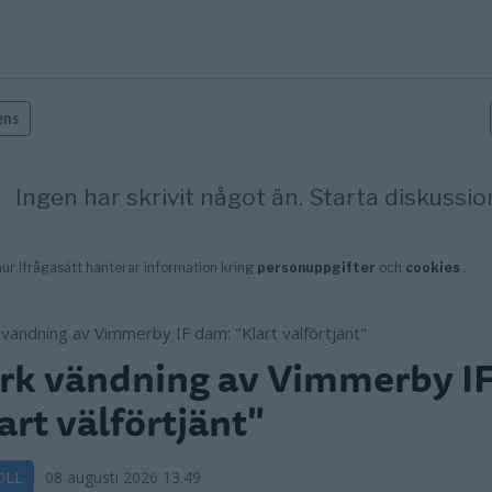
rk vändning av Vimmerby I
art välförtjänt"
OLL
08 augusti 2026 13.49