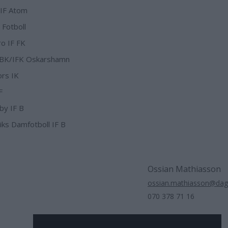
 IF Atom
 Fotboll
o IF FK
 BK/IFK Oskarshamn
rs IK
F
by IF B
iks Damfotboll IF B
Ossian Mathiasson
ossian.mathiasson@dag
070 378 71 16