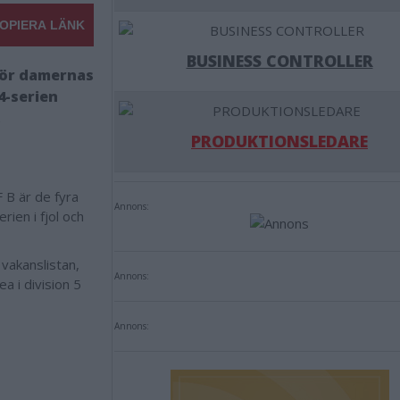
OPIERA LÄNK
BUSINESS CONTROLLER
för damernas
 4-serien
.
PRODUKTIONSLEDARE
 B är de fyra
Annons:
rien i fjol och
vakanslistan,
Annons:
ea i division 5
Annons: