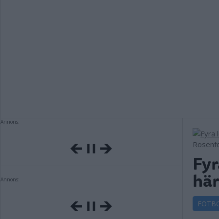
Annons:
Rosenfor
Fyr
här
Annons:
FOTB