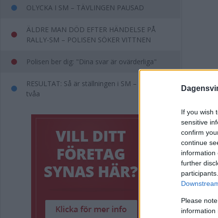
OLYCKA I SM – TÄVLINGEN PAUSAD
ÄLDRE MAN DÖD EFTER HÄNDELSE PÅ
RALLY-SM – POLISEN SÖKER VITTNEN
Polisen ber dig: "Dina svar är ovärderliga"
RESULTAT: Så är ställningen i SM – Fransson
Dagensvi
tvåa
If you wish 
sensitive in
confirm you
continue se
information 
further disc
participants
Downstream 
Annons:
Please note
information 