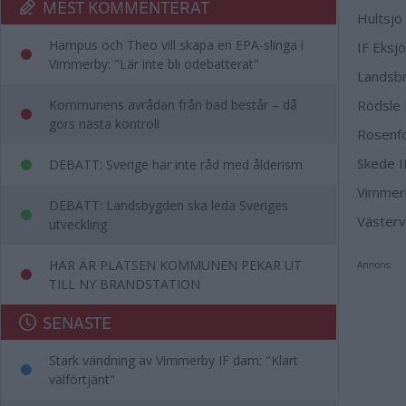
MEST KOMMENTERAT
Hultsjö
Hampus och Theo vill skapa en EPA-slinga i
IF Eksjö
Vimmerby: "Lär inte bli odebatterat"
Landsbr
Kommunens avrådan från bad består – då
Rödsle
görs nästa kontroll
Rosenfo
Skede I
DEBATT: Sverige har inte råd med ålderism
Vimmer
DEBATT: Landsbygden ska leda Sveriges
Västerv
utveckling
HÄR ÄR PLATSEN KOMMUNEN PEKAR UT
Annons:
TILL NY BRANDSTATION
SENASTE
Stark vändning av Vimmerby IF dam: "Klart
välförtjänt"