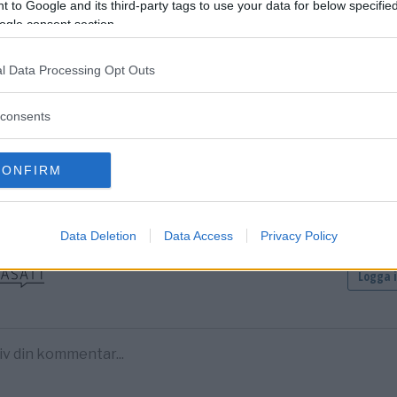
 to Google and its third-party tags to use your data for below specifi
ogle consent section.
l Data Processing Opt Outs
DELA PÅ FACEBOOK
DELA PÅ 
consents
entera
CONFIRM
tarerna nedan omfattas inte av utgivningsbeviset för www.dage
Data Deletion
Data Access
Privacy Policy