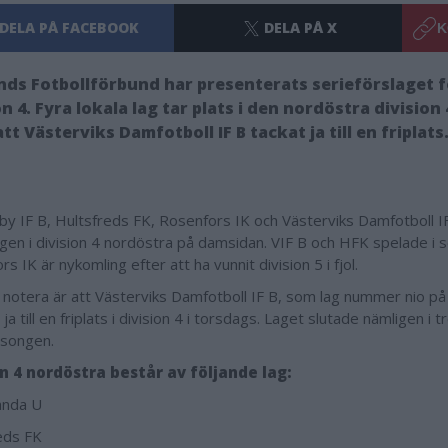
DELA PÅ FACEBOOK
DELA PÅ X
K
ds Fotbollförbund har presenterats serieförslaget 
on 4. Fyra lokala lag tar plats i den nordöstra division
att Västerviks Damfotboll IF B tackat ja till en friplats
y IF B, Hultsfreds FK, Rosenfors IK och Västerviks Damfotboll IF
agen i division 4 nordöstra på damsidan. VIF B och HFK spelade i se
s IK är nykomling efter att ha vunnit division 5 i fjol.
t notera är att Västerviks Damfotboll IF B, som lag nummer nio på 
ja till en friplats i division 4 i torsdags. Laget slutade nämligen i tr
äsongen.
on 4 nordöstra består av följande lag:
anda U
eds FK