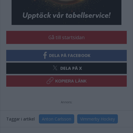
Gå till startsidan
DELA PÅ FACEBOOK
DELA PÅ X
KOPIERA LÄNK
Annons:
Taggar i artikel
Anton Carlsson
Vimmerby Hockey