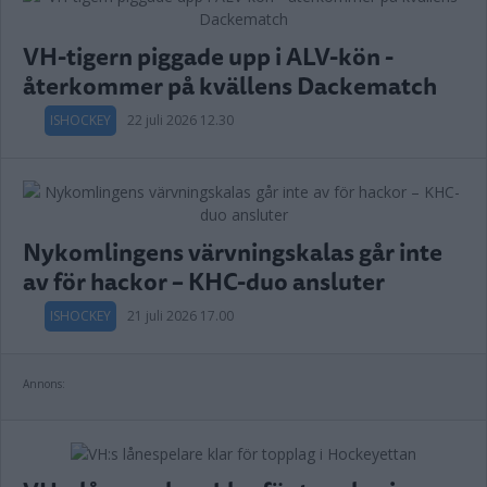
VH-tigern piggade upp i ALV-kön -
återkommer på kvällens Dackematch
ISHOCKEY
22 juli 2026 12.30
Nykomlingens värvningskalas går inte
av för hackor – KHC-duo ansluter
ISHOCKEY
21 juli 2026 17.00
Annons: