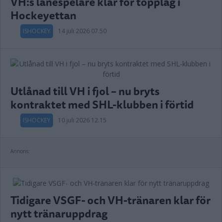
VH:s lånespelare klar för topplag i
Hockeyettan
ISHOCKEY
14 juli 2026 07.50
Utlånad till VH i fjol – nu bryts
kontraktet med SHL-klubben i förtid
ISHOCKEY
10 juli 2026 12.15
Annons:
Tidigare VSGF- och VH-tränaren klar för
nytt tränaruppdrag