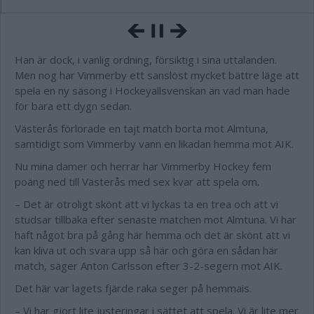
Han är dock, i vanlig ordning, försiktig i sina uttalanden.
Men nog har Vimmerby ett sanslöst mycket bättre läge att
spela en ny säsong i Hockeyallsvenskan än vad man hade
för bara ett dygn sedan.
Västerås förlorade en tajt match borta mot Almtuna,
samtidigt som Vimmerby vann en likadan hemma mot AIK.
Nu mina damer och herrar har Vimmerby Hockey fem
poäng ned till Västerås med sex kvar att spela om.
– Det är otroligt skönt att vi lyckas ta en trea och att vi
studsar tillbaka efter senaste matchen mot Almtuna. Vi har
haft något bra på gång här hemma och det är skönt att vi
kan kliva ut och svara upp så här och göra en sådan här
match, säger Anton Carlsson efter 3-2-segern mot AIK.
Det här var lagets fjärde raka seger på hemmais.
– Vi har gjort lite justeringar i sättet att spela. Vi är lite mer