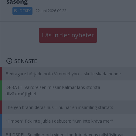
säsong
ISHOCKEY
22 juni 2026 09.23
Läs in fler nyheter
SENASTE
Bedragare började hota Vimmerbybo – skulle skada henne
DEBATT: Valrörelsen missar Kalmar läns största
tillväxtmöjlighet
I helgen brann deras hus – nu har en insamling startats
"Fimpen" fick inte jubla i debuten: "Kan inte kräva mer"
BILDSPEL: Se bilder och videoklipp från dagens rallytävlingar