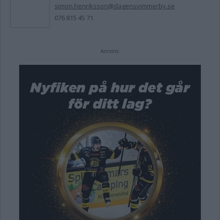
simon.henriksson@dagensvimmerby.se
076 815 45 71
Annons: