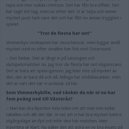
tajta och mer solida i mittzon. Det har fått bra effekt. Det
har tagit ett tag, men nu sitter det. Vi är tajta och vinner
mycket puck tack vare det och har fått en annan trygghet i
spelet.
"Tror de flesta har ont"
Vimmerbys vicekapten har vissa besvär, men loggar ändå
mycket istid nu efter smällen han fick mot Östersund.
– Det funkar. Det är långt in på säsongen och
slutspelsmatcher nu. Jag tror de flesta har ont någonstans.
Det är bara att spela igenom. Jag lider inte så mycket av
det, det är bara då och då. Många har småskavanker, men
det är värt det när vi avslutar så här.
Som Vimmerbykille, vad tänker du när ni nu har
fem poäng ned till Västerås?
– Man kan dra klyschor hela tiden om att man inte kollar
tabellen och allt det där. Vi vet att vi har bra mycket bättre
utgångsläge än ifjol och inför den här matchen. Men
ingenting är klart. Nu gäller det att göra en ny bra insats på