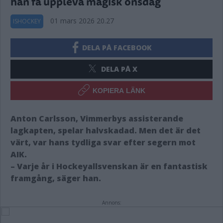
han få uppleva magisk onsdag
01 mars 2026 20.27
ISHOCKEY
DELA PÅ FACEBOOK
DELA PÅ X
KOPIERA LÄNK
Anton Carlsson, Vimmerbys assisterande
lagkapten, spelar halvskadad. Men det är det
värt, var hans tydliga svar efter segern mot
AIK.
– Varje år i Hockeyallsvenskan är en fantastisk
framgång, säger han.
Annons: