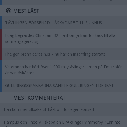
MEST LÄST
TÄVLINGEN FÖRSENAD – ÅSKÅDARE TILL SJUKHUS
I dag begravdes Christian, 32 – anhöriga framför tack till alla
som engagerat sig
I helgen brann deras hus – nu har en insamling startats
Veteranen har kört över 1 000 rallytävlingar – men på Emiltrofén
är han åskådare
GULLRINGSGRABBARNA SÄNKTE GULLRINGEN I DERBYT
MEST KOMMENTERAT
Han kommer tillbaka till Låxbo – för egen konsert
Hampus och Theo vill skapa en EPA-slinga i Vimmerby: "Lär inte