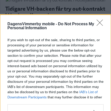
Tidigare VH-backen får try out-kontrakt
i Hockeyallsvenskan
ISHOCKEY
04 augusti 2026 11.42
DagensVimmerby mobile -
Do Not Process My
Personal Information
Annons:
If you wish to opt-out of the sale, sharing to third parties, or
processing of your personal or sensitive information for
targeted advertising by us, please use the below opt-out
section to confirm your selection. Please note that after your
Tränaren efter fystesterna: "Över
opt-out request is processed you may continue seeing
interest-based ads based on personal information utilized by
förväntan"
us or personal information disclosed to third parties prior to
your opt-out. You may separately opt-out of the further
ISHOCKEY
03 augusti 2026 14.30
disclosure of your personal information by third parties on the
IAB’s list of downstream participants. This information may
also be disclosed by us to third parties on the
IAB’s List of
Downstream Participants
that may further disclose it to other
third parties.
SHL-meriterade Hampus får nyckelroll: