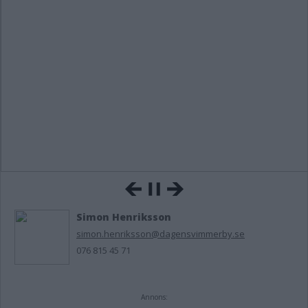
Simon Henriksson
simon.henriksson@dagensvimmerby.se
076 815 45 71
Annons: