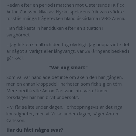
Redan efter en period i matchen mot Östersunds IK fick
Anton Carlsson kliva av. Nyckelspelarens frånvaro väckte
förstås många frågetecken bland åskådarna i VBO Arena.
Han fick kasta in handduken efter en situation i
sarghörnet.
– Jag fick en smäll och den tog olyckligt. Jag hoppas inte det
är något allvarligt eller långvarigt, var 29-åringens besked i
går kväll.
"Var nog smart"
Som väl var handlade det inte om axeln den här gången,
men en annan kroppsdel i närheten som fick sig en törn.
Mer specifik ville Anton Carlsson inte vara. Under
torsdagen har han blivit undersökt.
– Vi får se lite under dagen. Förhoppningsvis är det inga
konstigheter, men vi får se under dagen, säger Anton
Carlsson.
Har du fått några svar?