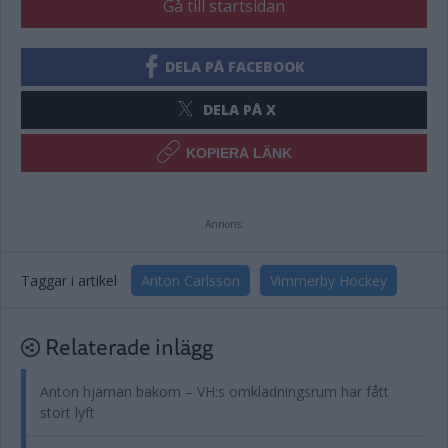
Gå till startsidan
DELA PÅ FACEBOOK
DELA PÅ X
KOPIERA LÄNK
Annons:
Taggar i artikel
Anton Carlsson
Vimmerby Hockey
Relaterade inlägg
Anton hjärnan bakom – VH:s omklädningsrum har fått
stort lyft