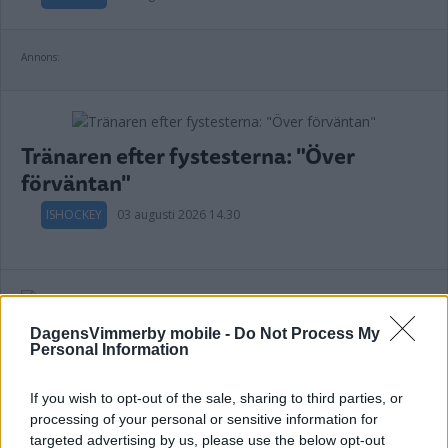
Annons:
Tränaren efter fystesterna: "Över
förväntan"
ISHOCKEY
03 augusti 2026 14.30
SHL-meriterade Hampus får nyckelroll:
DagensVimmerby mobile -
Do Not Process My
Personal Information
"Alltid pirrigt i början"
ISHOCKEY
03 augusti 2026 14.11
If you wish to opt-out of the sale, sharing to third parties, or
processing of your personal or sensitive information for
targeted advertising by us, please use the below opt-out