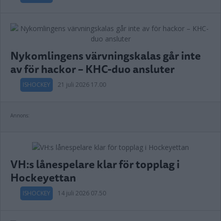
Nykomlingens värvningskalas går inte
av för hackor – KHC-duo ansluter
ISHOCKEY
21 juli 2026 17.00
Annons:
VH:s lånespelare klar för topplag i
Hockeyettan
ISHOCKEY
14 juli 2026 07.50