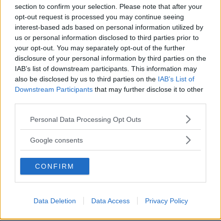
Annons:
section to confirm your selection. Please note that after your
opt-out request is processed you may continue seeing
interest-based ads based on personal information utilized by
us or personal information disclosed to third parties prior to
Forwarden presenterad av VH:
your opt-out. You may separately opt-out of the further
disclosure of your personal information by third parties on the
"Offensivt skicklig spelare"
IAB’s list of downstream participants. This information may
also be disclosed by us to third parties on the
IAB’s List of
ISHOCKEY
03 augusti 2026 13.55
Downstream Participants
that may further disclose it to other
third parties.
Please note that this website/app uses one or more Google
Personal Data Processing Opt Outs
services and may gather and store information including but
Anton hjärnan bakom – VH:s
not limited to your visit or usage behaviour. You may click to
Google consents
grant or deny consent to Google and its third-party tags to
omklädningsrum har fått stort lyft
use your data for below specified purposes in below Google
CONFIRM
consent section.
ISHOCKEY
03 augusti 2026 13.18
Data Deletion
Data Access
Privacy Policy
Annons: