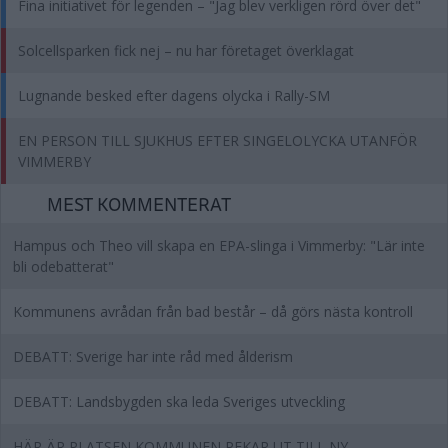
Fina initiativet för legenden – "Jag blev verkligen rörd över det"
Solcellsparken fick nej – nu har företaget överklagat
Lugnande besked efter dagens olycka i Rally-SM
EN PERSON TILL SJUKHUS EFTER SINGELOLYCKA UTANFÖR
VIMMERBY
MEST KOMMENTERAT
Hampus och Theo vill skapa en EPA-slinga i Vimmerby: "Lär inte
bli odebatterat"
Kommunens avrådan från bad består – då görs nästa kontroll
DEBATT: Sverige har inte råd med ålderism
DEBATT: Landsbygden ska leda Sveriges utveckling
HÄR ÄR PLATSEN KOMMUNEN PEKAR UT TILL NY