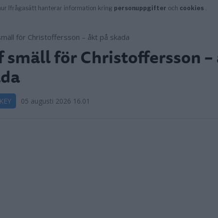
f smäll för Christoffersson –
ada
KEY
05 augusti 2026 16.01