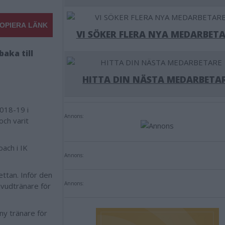
OPIERA LÄNK
VI SÖKER FLERA NYA MEDARBETA
aka till
HITTA DIN NÄSTA MEDARBETA
2018-19 i
Annons:
ch varit
oach i IK
Annons:
ttan. Inför den
Annons:
uvudtränare för
ny tränare för