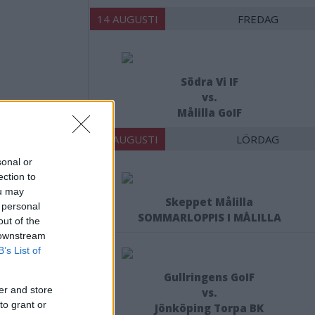
14 AUGUSTI
FREDAG
Södra Vi IF
vs.
Målilla GoIF
15 AUGUSTI
LÖRDAG
sonal or
ection to
ou may
Skeppet Målilla
 personal
SOMMARLOPPIS I MÅLILLA
out of the
 downstream
B’s List of
Gullringens GoIF
er and store
vs.
to grant or
Jönköping Torpa BK