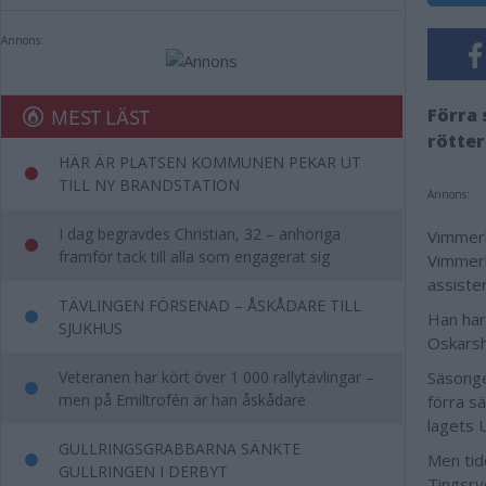
Annons:
MEST LÄST
Förra 
röttern
HÄR ÄR PLATSEN KOMMUNEN PEKAR UT
TILL NY BRANDSTATION
Annons:
I dag begravdes Christian, 32 – anhöriga
Vimmerb
framför tack till alla som engagerat sig
Vimmerb
assiste
TÄVLINGEN FÖRSENAD – ÅSKÅDARE TILL
Han har
SJUKHUS
Oskars
Veteranen har kört över 1 000 rallytävlingar –
Säsonge
men på Emiltrofén är han åskådare
förra s
lagets 
GULLRINGSGRABBARNA SÄNKTE
Men tid
GULLRINGEN I DERBYT
Tingsry