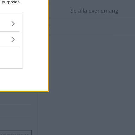
ed purposes
Se alla evenemang
X
Annons: