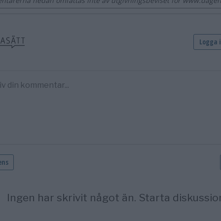
tarerna nedan omfattas inte av utgivningsbeviset för www.dage