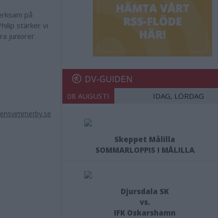
verksam på
ilip stärker vi
a juniorer.
i
DV-GUIDEN
08 AUGUSTI
IDAG, LÖRDAG
ensvimmerby.se
Skeppet Målilla
SOMMARLOPPIS I MÅLILLA
Djursdala SK
vs.
IFK Oskarshamn