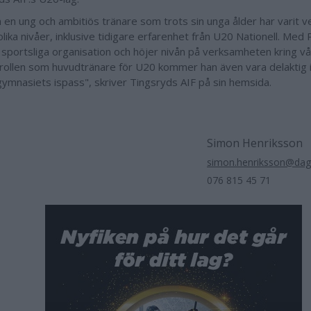
 in en ung och ambitiös tränare som trots sin unga ålder har varit 
ika nivåer, inklusive tidigare erfarenhet från U20 Nationell. Med Ph
 sportsliga organisation och höjer nivån på verksamheten kring vår
rollen som huvudtränare för U20 kommer han även vara delaktig 
ymnasiets ispass", skriver Tingsryds AIF på sin hemsida.
Simon Henriksson
simon.henriksson@dag
076 815 45 71