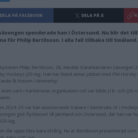
DELA PÅ FACEBOOK
DELA PÅ X
K
säsongen spenderade han i Östersund. Nu blir det tillb
a för Philip Bertilsson. I alla fall tillbaka till Småland.
ysonen Philip Bertilsson, 28, inledde tränarkarriären säsongen 
y Hockeys J20-lag. Han har bland annat jobbat med Phil Horsky o
rande åt honom i Vimmerby.
 även varit i Karlskronas organisation och var både J18- och J20-c
hamn.
n 2024-25 var han assisterande tränare i Västerviks IK i Hockeye
äsongen gick flyttlasset till Jämtland och Östersund, där han var h
U20-lag.
en där uppe blev bara ettårig. Nu är Bertilsson presenterad som 
ds AIF:s U20-lag.