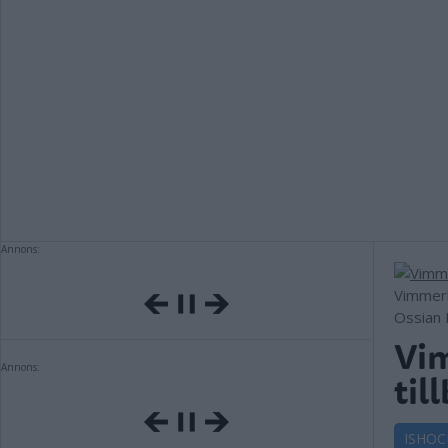
Annons:
Vimmerb
Ossian 
Vi
Annons:
til
ISHOC