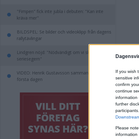
"Fimpen" fick inte jubla i debuten: "Kan inte
kräva mer"
BILDSPEL: Se bilder och videoklipp från dagens
rallytävlingar
Lindgren nöjd: "Nödvändigt om vi ska kriga om
Dagensvi
seriesegern"
If you wish 
VIDEO: Henrik Gustavsson sammanfattar
sensitive in
första dagen
confirm you
Annons:
continue se
information 
Taggar i 
further disc
participants
Downstream 
Please note
Annons:
information 