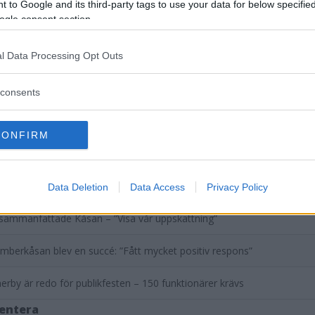
 to Google and its third-party tags to use your data for below specifi
ogle consent section.
l Data Processing Opt Outs
DELA PÅ FACEBOOK
DELA PÅ 
consents
aterade inlägg
CONFIRM
30 000 i skogarna när kåsan blev en supersuccé: "Utan dem ingen täv
tuff och blöt Kåsa närmar sig – här är hela startlistan
Data Deletion
Data Access
Privacy Policy
sammanfattade Kåsan – ”Visa vår uppskattning”
berkåsan blev en succé: ”Fått mycket positiv respons”
rby är redo för publikfesten – 150 funktionärer krävs
entera