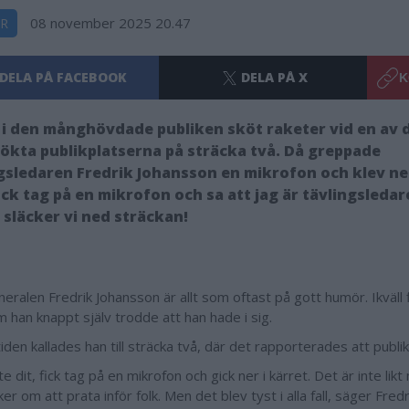
08 november 2025 20.47
R
DELA PÅ FACEBOOK
DELA PÅ X
K
i den månghövdade publiken sköt raketer vid en av 
ökta publikplatserna på sträcka två. Då greppade
gsledaren Fredrik Johansson en mikrofon och klev ned
fick tag på en mikrofon och sa att jag är tävlingsledar
e släcker vi ned sträckan!
eralen Fredrik Johansson är allt som oftast på gott humör. Ikväll f
m han knappt själv trodde att han hade i sig.
iden kallades han till sträcka två, där det rapporterades att publik
te dit, fick tag på en mikrofon och gick ner i kärret. Det är inte li
ker om att prata inför folk. Men det blev tyst i alla fall, säger Fred