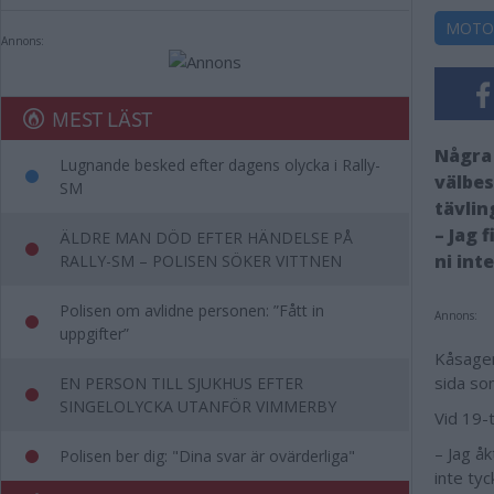
MOTO
Annons:
MEST LÄST
Några 
Lugnande besked efter dagens olycka i Rally-
välbes
SM
tävlin
– Jag 
ÄLDRE MAN DÖD EFTER HÄNDELSE PÅ
ni int
RALLY-SM – POLISEN SÖKER VITTNEN
Polisen om avlidne personen: ”Fått in
Annons:
uppgifter”
Kåsagen
sida so
EN PERSON TILL SJUKHUS EFTER
SINGELOLYCKA UTANFÖR VIMMERBY
Vid 19-t
– Jag åk
Polisen ber dig: "Dina svar är ovärderliga"
inte tyc