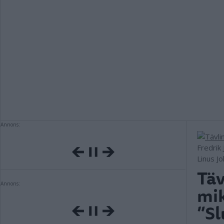
Annons:
Fredrik 
Linus J
Täv
Annons:
mik
”Sl