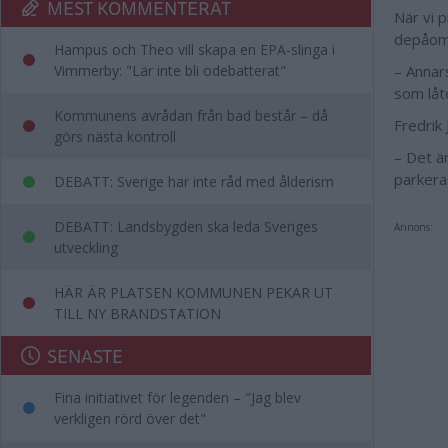
MEST KOMMENTERAT
När vi 
depåom
Hampus och Theo vill skapa en EPA-slinga i
Vimmerby: "Lär inte bli odebatterat"
– Annar
som låte
Kommunens avrådan från bad består – då
Fredrik
görs nästa kontroll
– Det är
parkeras
DEBATT: Sverige har inte råd med ålderism
DEBATT: Landsbygden ska leda Sveriges
Annons:
utveckling
HÄR ÄR PLATSEN KOMMUNEN PEKAR UT
TILL NY BRANDSTATION
SENASTE
Fina initiativet för legenden – "Jag blev
verkligen rörd över det"