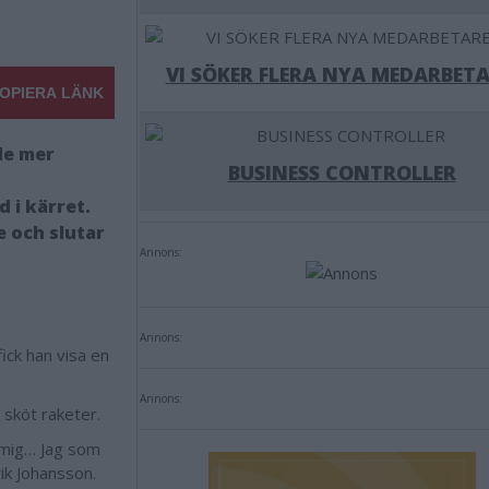
VI SÖKER FLERA NYA MEDARBETA
OPIERA LÄNK
de mer
BUSINESS CONTROLLER
 i kärret.
e och slutar
Annons:
Annons:
ick han visa en
Annons:
 sköt raketer.
kt mig… Jag som
rik Johansson.