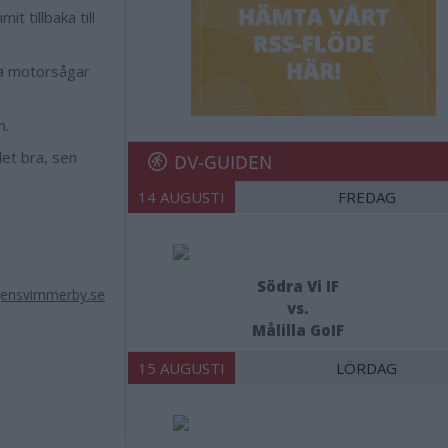
 tillbaka till
ga motorsågar
n.
det bra, sen
DV-GUIDEN
14 AUGUSTI
FREDAG
Södra Vi IF
gensvimmerby.se
vs.
Målilla GoIF
15 AUGUSTI
LÖRDAG