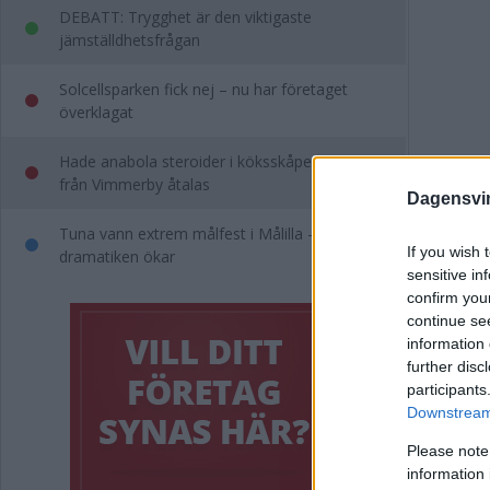
DEBATT: Trygghet är den viktigaste
jämställdhetsfrågan
Solcellsparken fick nej – nu har företaget
överklagat
Hade anabola steroider i köksskåpet – man
från Vimmerby åtalas
Dagensvi
Tuna vann extrem målfest i Målilla –
If you wish 
dramatiken ökar
sensitive in
confirm you
continue se
information 
Annons:
further disc
participants
Taggar i 
Downstream 
Please note
information 
Annons: