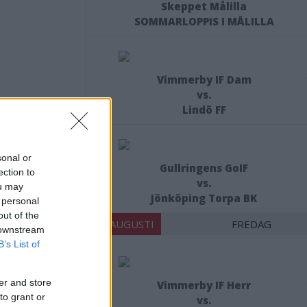
Skeppet Målilla
SOMMARLOPPIS I MÅLILLA
Vimmerby IF Dam
vs.
Lindö FF
sonal or
Gullringens GoIF
ection to
vs.
ou may
Jönköping Torpa BK
 personal
out of the
21 AUGUSTI
FREDAG
 downstream
B’s List of
er and store
Vimmerby IF Herr
to grant or
vs.