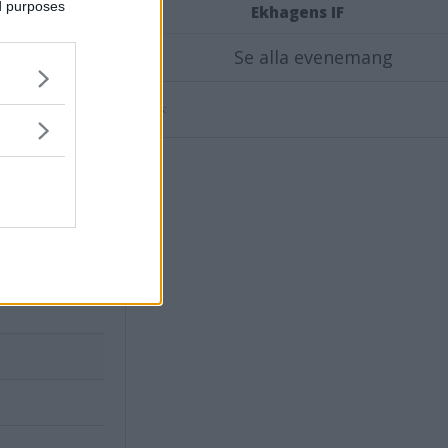
ed purposes
Ekhagens IF
Se alla evenemang
X
Annons:
ling"