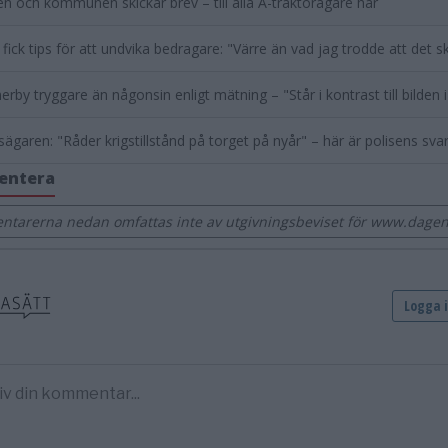
en och kommunen skickar brev – till alla A-traktorägare här
 fick tips för att undvika bedragare: "Värre än vad jag trodde att det s
rby tryggare än någonsin enligt mätning – "Står i kontrast till bilden 
sägaren: "Råder krigstillstånd på torget på nyår" – här är polisens sva
entera
tarerna nedan omfattas inte av utgivningsbeviset för www.dage