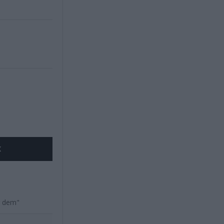
X
ör dem"