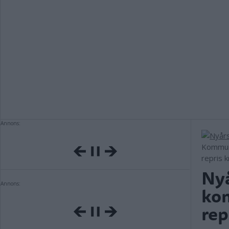
Annons:
Kommunp
repris 
Nyå
Annons:
kom
rep