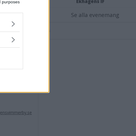
Ekhagens IF
ed purposes
anske alltid har
h ser man att
Se alla evenemang
Annons:
inte är något
 det och i dag
man.
jobbar lokalt
ensvimmerby.se