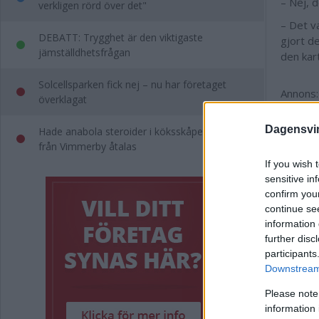
– Nej, d
verkligen rörd över det"
– Det va
DEBATT: Trygghet är den viktigaste
gjort d
jämställdhetsfrågan
den kar
Solcellsparken fick nej – nu har företaget
Annons:
överklagat
Dagensvi
Hade anabola steroider i köksskåpet – man
Det som
från Vimmerby åtalas
varor p
If you wish 
raketer
sensitive in
gruppbo
confirm you
continue se
I princi
information 
– Det f
further disc
finns m
participants
Downstream 
Degerm
Polisen 
Please note
lösninga
information 