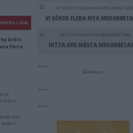
VI SÖKER FLERA NYA MEDARBETA
OPIERA LÄNK
rby bröts
HITTA DIN NÄSTA MEDARBETA
sera förra
Annons:
Annons:
 till
t avfyra
Annons:
obbade som
en Anders