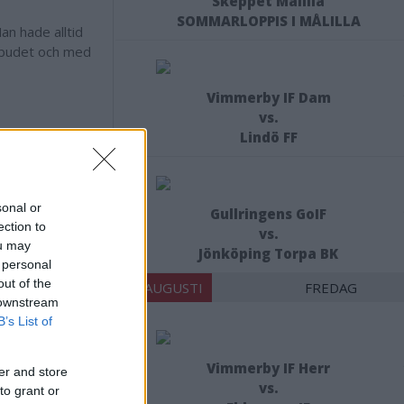
Skeppet Målilla
SOMMARLOPPIS I MÅLILLA
an hade alltid
örbudet och med
Vimmerby IF Dam
vs.
Lindö FF
a pyrotekniska
t att skjuta
sonal or
Gullringens GoIF
oenden,
ection to
vs.
eskrifter.
ou may
Jönköping Torpa BK
 personal
Vimmerby.
out of the
21 AUGUSTI
FREDAG
 Kungsparken
 downstream
t, säger Anders
B’s List of
Vimmerby IF Herr
ika förslag på
er and store
vs.
to grant or