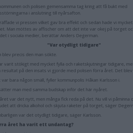
kommunen och polisen gemensamma tag kring att få bukt med
störningarna i anslutning till nyårsafton.
träffade vi pressen vilket gav bra effekt och sedan hade vi mycket
get. Man möttes av affischer om att det inte var okej på torget oc
det i sociala medier, berättar Anders Degerman.
"Var otydligt tidigare"
n blev precis den man sökte.
r varit stökigt med mycket fylla och raketskjutningar tidigare, men
 resultat på den insats vi gjorde med polisen förra året. Det blev 
et var bara någon smäll, fyller kommunpolis Håkan Karlsson i.
sätter man med samma budskap inför det här nyåret.
 året var det nytt, men många fick reda på det. Nu vill vi påminna
judet att dricka alkohol och skjuta raketer på torget, säger Deger
barligen var det otydligt tidigare, säger Karlsson.
rra året ha varit ett undantag?