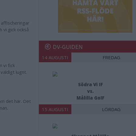
 affischeringar
h vi gick också
DV-GUIDEN
14 AUGUSTI
FREDAG
 vi fick
väldigt lugnt.
Södra Vi IF
vs.
Målilla GoIF
 om det här. Det
man.
15 AUGUSTI
LÖRDAG