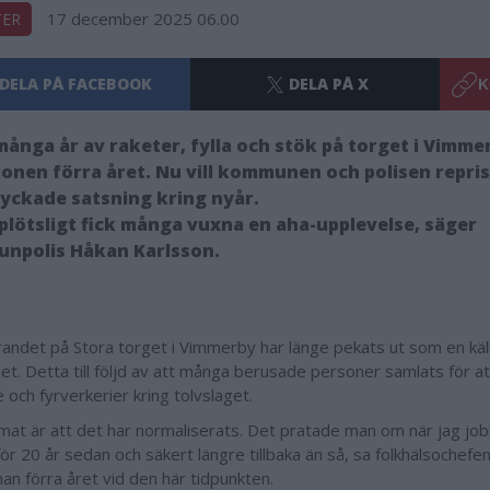
17 december 2025 06.00
TER
DELA PÅ FACEBOOK
DELA PÅ X
K
många år av raketer, fylla och stök på torget i Vimme
ionen förra året. Nu vill kommunen och polisen repri
lyckade satsning kring nyår.
 plötsligt fick många vuxna en aha-upplevelse, säger
npolis Håkan Karlsson.
randet på Stora torget i Vimmerby har länge pekats ut som en källa
et. Detta till följd av att många berusade personer samlats för at
 och fyrverkerier kring tolvslaget.
mat är att det har normaliserats. Det pratade man om när jag j
för 20 år sedan och säkert längre tillbaka än så, sa folkhälsochef
n förra året vid den här tidpunkten.