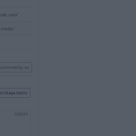
kulle vara"
i media"
r
nsvimmerby.se.