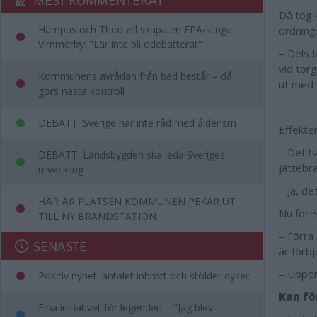
Då tog 
Hampus och Theo vill skapa en EPA-slinga i
ordnings
Vimmerby: "Lär inte bli odebatterat"
– Dels 
vid tor
Kommunens avrådan från bad består – då
ut med 
görs nästa kontroll
DEBATT: Sverige har inte råd med ålderism
Effekte
– Det ha
DEBATT: Landsbygden ska leda Sveriges
jättebra
utveckling
– Ja, d
HÄR ÄR PLATSEN KOMMUNEN PEKAR UT
Nu fort
TILL NY BRANDSTATION
– Förra
SENASTE
är förb
– Uppen
Positiv nyhet: antalet inbrott och stölder dyker
Kan fö
Fina initiativet för legenden – "Jag blev