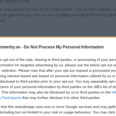
et hoppas vi inte.
r nog vuxna som inte förstod helt enkelt. "Får vi inte?" ungefär. M
et av gammal vana, men nu var vi tydliga med alkoholförtäringsf
tan.
Så ser föreskrifterna ut
mmerby.se -
Do Not Process My Personal Information
 gäller är att det är förbjudet att använda fyrverkerier och andr
å torget samt angränsande gator till torget. Det är också förbjude
to opt-out of the sale, sharing to third parties, or processing of your per
 närmare än 100 meter från hälsocentralen, vård- och omsorgsb
formation for targeted advertising by us, please use the below opt-out s
städer och kyrkogårdar. Det säger kommunens lokala ordningsför
r selection. Please note that after your opt-out request is processed y
eing interest-based ads based on personal information utilized by us or
p är det också strängt förbjudet att dricka alkohol i hela centrala 
disclosed to third parties prior to your opt-out. You may separately opt-
örbudet täcker bland annat centrala Vimmerby plus lite utkanter.
losure of your personal information by third parties on the IAB’s list of
ed där och hela vägen ned till järnvägen samt bort till Motorspor
. This information may also be disclosed by us to third parties on the
IA
Participants
an.
that may further disclose it to other third parties.
gjorde en analys efter det förrförra nyåret och kom då fram till ol
 that this website/app uses one or more Google services and may gath
r.
including but not limited to your visit or usage behaviour. You may click 