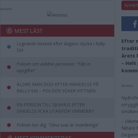
NYHE
Annons:
MEST LÄST
Efter 
Lugnande besked efter dagens olycka i Rally-
tradit
SM
årets 
– Helt
Polisen om avlidne personen: ”Fått in
kommu
uppgifter”
ÄLDRE MAN DÖD EFTER HÄNDELSE PÅ
Annons:
RALLY-SM – POLISEN SÖKER VITTNEN
Nyårsfi
otryggh
EN PERSON TILL SJUKHUS EFTER
SINGELOLYCKA UTANFÖR VIMMERBY
smällare
– Dilem
Polisen ber dig: "Dina svar är ovärderliga"
fältare 
Degerma
MEST KOMMENTERAT