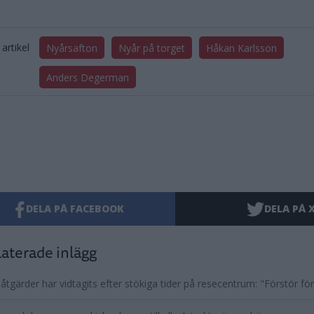
artikel
Nyårsafton
Nyår på torget
Håkan Karlsson
Anders Degerman
DELA PÅ FACEBOOK
DELA PÅ 
aterade inlägg
 åtgärder har vidtagits efter stökiga tider på resecentrum: "Förstör f