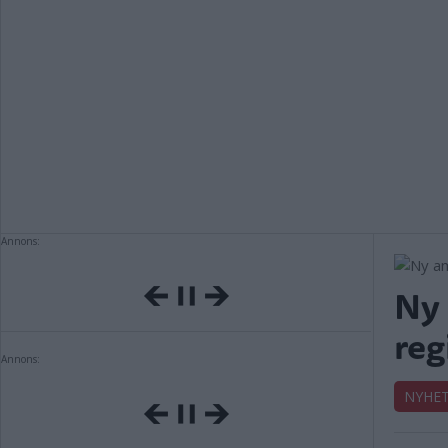
Annons:
Ny
reg
Annons:
NYHE