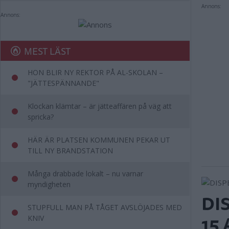
Annons:
Annons:
MEST LÄST
HON BLIR NY REKTOR PÅ AL-SKOLAN –
"JÄTTESPÄNNANDE"
Klockan klämtar – är jätteaffären på väg att
spricka?
HÄR ÄR PLATSEN KOMMUNEN PEKAR UT
TILL NY BRANDSTATION
Många drabbade lokalt – nu varnar
myndigheten
DI
STUPFULL MAN PÅ TÅGET AVSLÖJADES MED
15
KNIV