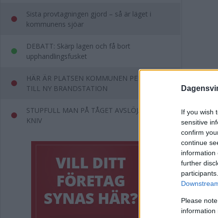
Sista provtagningen gjord – så är läget i
kommunens sjöar
DEBATT: Skärp lagen och få bort
upphandlingsfusket
HÄR ÄR PLATSEN KOMMUNEN PEKAR UT
TILL NY BRANDSTATION
Dagensvi
Så 
STUPFULL MAN PÅ TÅGET AVSLÖJADES MED
If you wish 
KNIV
sensitive in
"Ti
confirm you
continue se
information 
POLIT
further disc
participants
Downstream 
Please note
information 