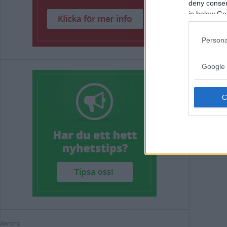
DEB
deny consent
in below Go
am
Persona
DEBA
Google 
Annons:
Annons: