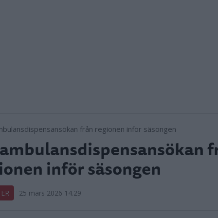
 ambulansdispensansökan f
ionen inför säsongen
TER
25 mars 2026 14.29