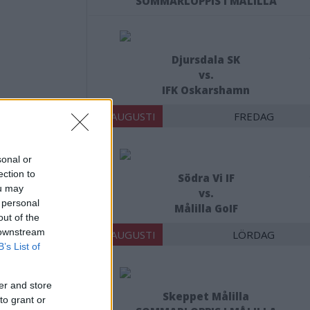
SOMMARLOPPIS I MÅLILLA
Djursdala SK
vs.
IFK Oskarshamn
14 AUGUSTI
FREDAG
n:
sonal or
ection to
Södra Vi IF
ou may
vs.
 personal
Målilla GoIF
out of the
 downstream
15 AUGUSTI
LÖRDAG
B’s List of
er and store
Skeppet Målilla
to grant or