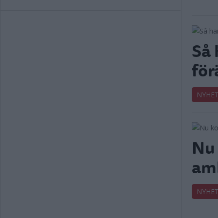
Så 
för
NYHE
Nu
amb
NYHE