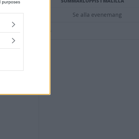
ende
SOMMARLOPPIS I MÅLILLA
ed purposes
Se alla evenemang
Annons: