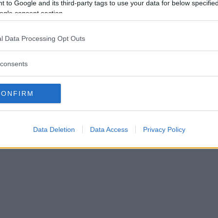
ATT: Vad görs åt den pågå
 to Google and its third-party tags to use your data for below specifi
ogle consent section.
bulansbristen?
l Data Processing Opt Outs
TT
22 januari 2025 07.00
consents
CONFIRM
Data Deletion
Data Access
Privacy Policy