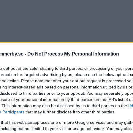
mmerby.se -
Do Not Process My Personal Information
vill man lösa ambulanskrise
to opt-out of the sale, sharing to third parties, or processing of your per
formation for targeted advertising by us, please use the below opt-out s
ttar på pooltjänster"
r selection. Please note that after your opt-out request is processed y
eing interest-based ads based on personal information utilized by us or
disclosed to third parties prior to your opt-out. You may separately opt-
IK
09 februari 2025 11.00
losure of your personal information by third parties on the IAB’s list of
. This information may also be disclosed by us to third parties on the
IA
Participants
that may further disclose it to other third parties.
 that this website/app uses one or more Google services and may gath
including but not limited to your visit or usage behaviour. You may click 