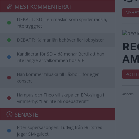
MEST KOMMENTERAT
NYHE
DEBATT: SD – en maskin som sprider rädsla,
inte trygghet
DEBATT: Kalmar län behöver fler lobbyister
RE
AM
Kandiderar för SD – då menar Bertil att han
inte längre är välkommen hos VIF
Han kommer tillbaka till Låxbo – för egen
POLIT
konsert
Hampus och Theo vill skapa en EPA-slinga i
Annons:
Vimmerby: "Lär inte bli odebatterat"
SENASTE
Efter supersäsongen: Ludvig från Hultsfred
jagar SM-guldet