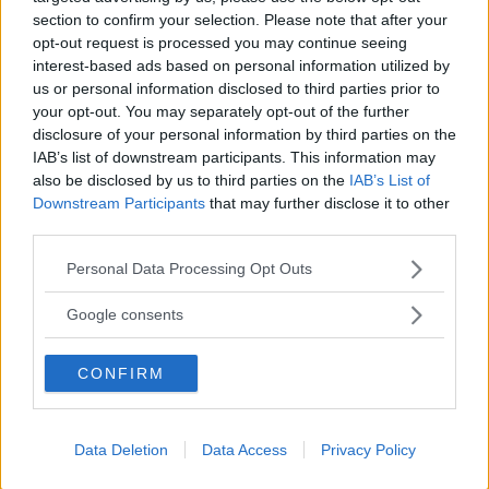
section to confirm your selection. Please note that after your
DEBATT
05 september 2018 17.00
opt-out request is processed you may continue seeing
interest-based ads based on personal information utilized by
us or personal information disclosed to third parties prior to
Annons:
your opt-out. You may separately opt-out of the further
disclosure of your personal information by third parties on the
IAB’s list of downstream participants. This information may
also be disclosed by us to third parties on the
IAB’s List of
Moderaterna vill korta köerna i vården
Downstream Participants
that may further disclose it to other
third parties.
DEBATT
01 augusti 2018 17.00
Please note that this website/app uses one or more Google
Personal Data Processing Opt Outs
services and may gather and store information including but
not limited to your visit or usage behaviour. You may click to
Google consents
grant or deny consent to Google and its third-party tags to
Landstingsmajoriteten: Så vill vi
use your data for below specified purposes in below Google
CONFIRM
utveckla den nära vården
consent section.
DEBATT
15 mars 2018 08.30
Data Deletion
Data Access
Privacy Policy
Annons: