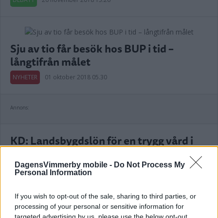
Sju av tio får besök hos BUP i tid –
långtifrån målet
NYHETER
01 oktober 2018 05.30
Annons:
KD: Landsbygdslön för en trygg vård i
hela landet
DagensVimmerby mobile -
Do Not Process My
DEBATT
07 september 2018 10.00
Personal Information
If you wish to opt-out of the sale, sharing to third parties, or
processing of your personal or sensitive information for
KD: Jämlik sjukvård – valets stora fråga!
targeted advertising by us, please use the below opt-out