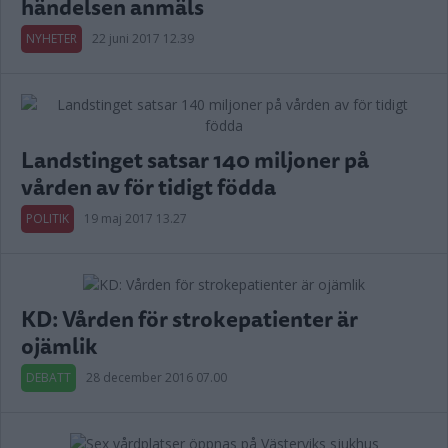
händelsen anmäls
NYHETER
22 juni 2017 12.39
Landstinget satsar 140 miljoner på
vården av för tidigt födda
POLITIK
19 maj 2017 13.27
KD: Vården för strokepatienter är
ojämlik
DEBATT
28 december 2016 07.00