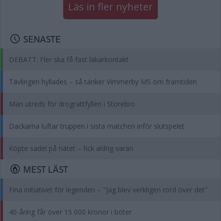
Läs in fler nyheter
SENASTE
DEBATT: Fler ska få fast läkarkontakt
Tävlingen hyllades – så tänker Vimmerby MS om framtiden
Man utreds för drograttfylleri i Storebro
Dackarna luftar truppen i sista matchen inför slutspelet
Köpte sadel på nätet – fick aldrig varan
MEST LÄST
Fina initiativet för legenden – "Jag blev verkligen rörd över det"
40-åring får över 15 000 kronor i böter