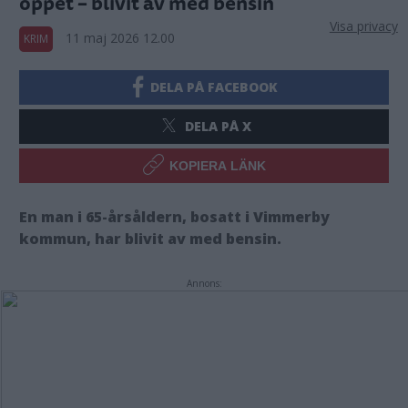
öppet – blivit av med bensin
Visa privacy
11 maj 2026 12.00
KRIM
DELA PÅ FACEBOOK
DELA PÅ X
KOPIERA LÄNK
En man i 65-årsåldern, bosatt i Vimmerby
kommun, har blivit av med bensin.
Annons: