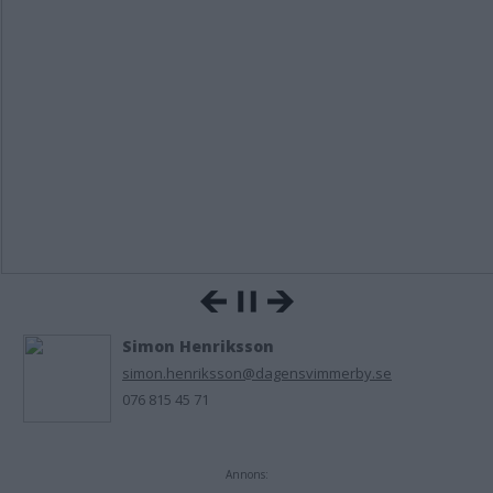
Simon Henriksson
simon.henriksson@dagensvimmerby.se
076 815 45 71
Annons: