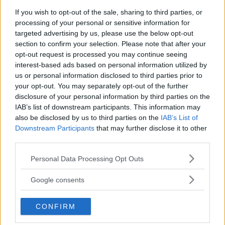
If you wish to opt-out of the sale, sharing to third parties, or
Lastbilschaufför hade amfetamin i
processing of your personal or sensitive information for
blodet – så blir straffet
targeted advertising by us, please use the below opt-out
section to confirm your selection. Please note that after your
KRIM
05 augusti 2026 17.00
opt-out request is processed you may continue seeing
interest-based ads based on personal information utilized by
us or personal information disclosed to third parties prior to
Annons:
your opt-out. You may separately opt-out of the further
disclosure of your personal information by third parties on the
IAB’s list of downstream participants. This information may
also be disclosed by us to third parties on the
IAB’s List of
Narkotikamisstänkt Vimmerbybo
Downstream Participants
that may further disclose it to other
third parties.
släppt på fri fot
Please note that this website/app uses one or more Google
Personal Data Processing Opt Outs
KRIM
05 augusti 2026 13.55
services and may gather and store information including but
not limited to your visit or usage behaviour. You may click to
Google consents
grant or deny consent to Google and its third-party tags to
use your data for below specified purposes in below Google
Äldre man döms för dubbla
CONFIRM
consent section.
narkotikabrott