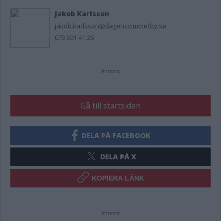
Jakob Karlsson
jakob.karlsson@dagensvimmerby.se
073 501 41 26
Annons:
Gå till startsidan
DELA PÅ FACEBOOK
DELA PÅ X
KOPIERA LÄNK
Annons: