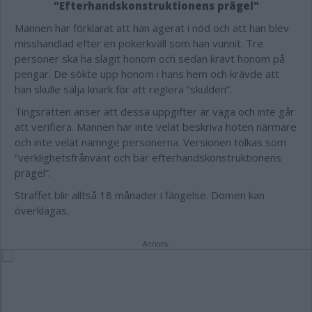
"Efterhandskonstruktionens prägel"
Mannen har förklarat att han agerat i nöd och att han blev
misshandlad efter en pokerkväll som han vunnit. Tre
personer ska ha slagit honom och sedan krävt honom på
pengar. De sökte upp honom i hans hem och krävde att
han skulle sälja knark för att reglera ”skulden”.
Tingsrätten anser att dessa uppgifter är vaga och inte går
att verifiera. Mannen har inte velat beskriva hoten närmare
och inte velat namnge personerna. Versionen tolkas som
”verklighetsfrånvänt och bär efterhandskonstruktionens
prägel”.
Straffet blir alltså 18 månader i fängelse. Domen kan
överklagas.
Annons: