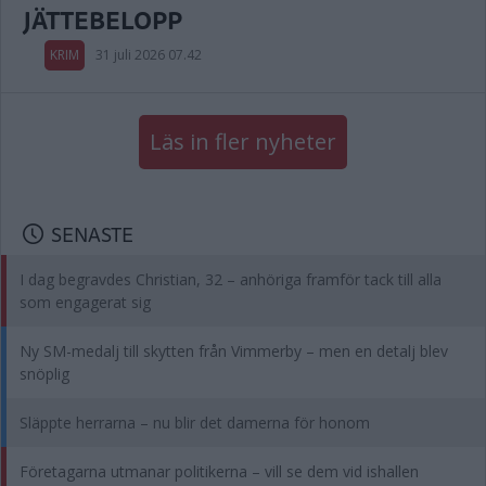
JÄTTEBELOPP
KRIM
31 juli 2026 07.42
Läs in fler nyheter
SENASTE
I dag begravdes Christian, 32 – anhöriga framför tack till alla
som engagerat sig
Ny SM-medalj till skytten från Vimmerby – men en detalj blev
snöplig
Släppte herrarna – nu blir det damerna för honom
Företagarna utmanar politikerna – vill se dem vid ishallen