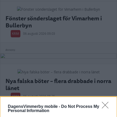
Fönster sönderslaget för Vimarhem i
Bullerbyn
KRIM
06 augusti 2026 09.03
Annons:
Nya falska böter – flera drabbade i norra
länet
KRIM
06 augusti 2026 08.35
DagensVimmerby mobile -
Do Not Process My
Personal Information