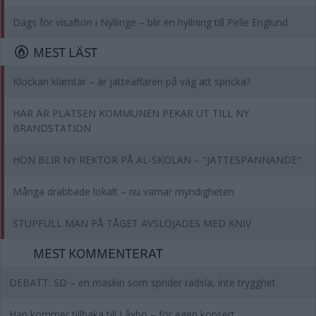
Dags för visafton i Nyllinge – blir en hyllning till Pelle Englund
MEST LÄST
Klockan klämtar – är jätteaffären på väg att spricka?
HÄR ÄR PLATSEN KOMMUNEN PEKAR UT TILL NY
BRANDSTATION
HON BLIR NY REKTOR PÅ AL-SKOLAN – "JÄTTESPÄNNANDE"
Många drabbade lokalt – nu varnar myndigheten
STUPFULL MAN PÅ TÅGET AVSLÖJADES MED KNIV
MEST KOMMENTERAT
DEBATT: SD – en maskin som sprider rädsla, inte trygghet
Han kommer tillbaka till Låxbo – för egen konsert