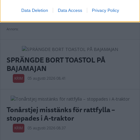
KRIM
05 augusti 2026 13.01
Data Deletion
Data Access
Privacy Policy
Annons:
SPRÄNGDE BORT TOASTOL PÅ
BAJAMAJAN
KRIM
05 augusti 2026 08.41
Tonårstjej misstänks för rattfylla –
stoppades i A-traktor
KRIM
05 augusti 2026 08.37