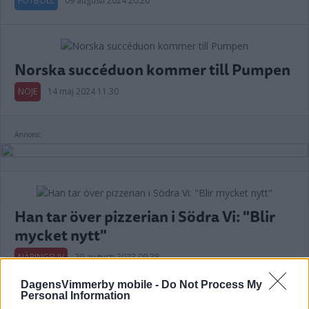
FOTBOLL
09 augusti 2024 20.20
Norska succéduon kommer till Pumpen
NÖJE
14 maj 2024 11.30
Annons:
Han tar över pizzerian i Södra Vi: "Blir
mycket nytt"
NÄRINGSLIV
29 augusti 2023 09.38
DagensVimmerby mobile -
Do Not Process My
Personal Information