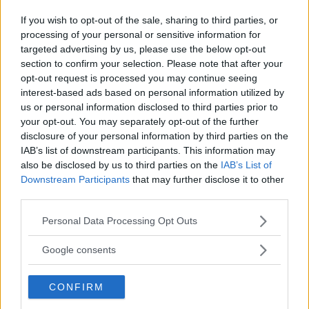
If you wish to opt-out of the sale, sharing to third parties, or
processing of your personal or sensitive information for
Nationaldagsfirandet flyttar vidare till
targeted advertising by us, please use the below opt-out
Södra Vi – han håller talet
section to confirm your selection. Please note that after your
opt-out request is processed you may continue seeing
NYHETER
31 maj 2023 13.00
interest-based ads based on personal information utilized by
us or personal information disclosed to third parties prior to
your opt-out. You may separately opt-out of the further
Annons:
disclosure of your personal information by third parties on the
IAB’s list of downstream participants. This information may
also be disclosed by us to third parties on the
IAB’s List of
Downstream Participants
that may further disclose it to other
third parties.
PLANERNA PÅ UTBYGGNAD AV
Please note that this website/app uses one or more Google
Personal Data Processing Opt Outs
FÖRSKOLAN I SÖDRA VI STOPPAS
services and may gather and store information including but
not limited to your visit or usage behaviour. You may click to
Google consents
POLITIK
16 mars 2022 13.08
grant or deny consent to Google and its third-party tags to
use your data for below specified purposes in below Google
CONFIRM
consent section.