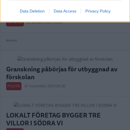
Nämnden säger ja till utbyggd förskola i
Södra Vi
Data Deletion
Data Access
Privacy Policy
NYHETER
22 januari 2020 18.00
Annons:
Granskning påbörjas för utbyggnad av
förskolan
POLITIK
01 november 2019 05.00
LOKALT FÖRETAG BYGGER TRE
VILLOR I SÖDRA VI