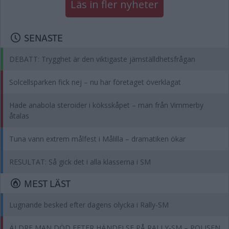
Läs in fler nyheter
SENASTE
DEBATT: Trygghet är den viktigaste jämställdhetsfrågan
Solcellsparken fick nej – nu har företaget överklagat
Hade anabola steroider i köksskåpet – man från Vimmerby
åtalas
Tuna vann extrem målfest i Målilla – dramatiken ökar
RESULTAT: Så gick det i alla klasserna i SM
MEST LÄST
Lugnande besked efter dagens olycka i Rally-SM
ÄLDRE MAN DÖD EFTER HÄNDELSE PÅ RALLY-SM – POLISEN