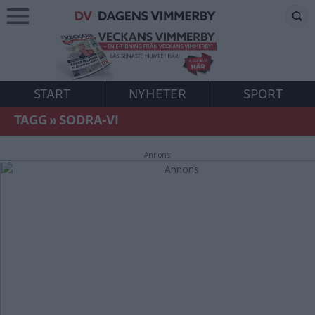
START
NYHETER
SPORT
TAGG
»
SODRA-VI
Annons: