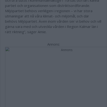
och bl a suttit i kommunfullmäktige i Torsås och lärt känna
partiet och organisationen som distriktsordförande.
Miljöpartiet behövs verkligen i regionen – vi har stora
utmaningar att nå våra klimat- och miljömål, och där
behövs Miljöpartiet. Även inom vården ser vi behov och vill
gärna vara med och utveckla vården i Region Kalmar län i
rätt riktning”, säger Amie.
Annons: