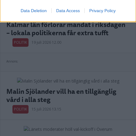
Data Deletion
Data Access
Privacy Policy
Kalmar län förlorar mandat i riksdagen
– lokala politikerna får extra tufft
POLITIK
19 juli 2026 12.00
Annons:
Malin Sjölander vill ha en tillgänglig
vård i alla steg
POLITIK
15 juli 2026 13.15