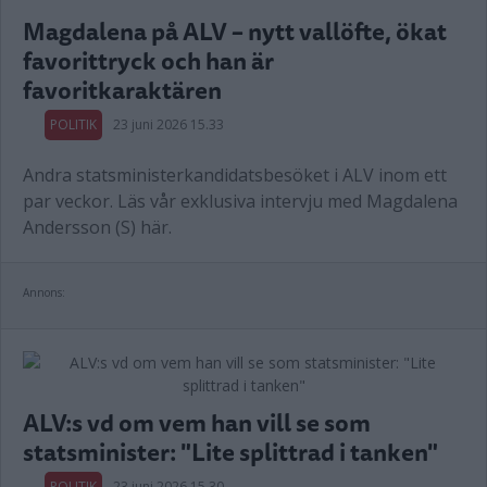
Magdalena på ALV – nytt vallöfte, ökat
favorittryck och han är
favoritkaraktären
POLITIK
23 juni 2026 15.33
Andra statsministerkandidatsbesöket i ALV inom ett
par veckor. Läs vår exklusiva intervju med Magdalena
Andersson (S) här.
Annons:
ALV:s vd om vem han vill se som
statsminister: "Lite splittrad i tanken"
POLITIK
23 juni 2026 15.30