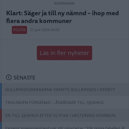
Klart: Säger ja till ny nämnd – ihop med
flera andra kommuner
POLITIK
21 juni 2026 04.00
Läs in fler nyheter
SENASTE
GULLRINGSGRABBARNA SÄNKTE GULLRINGEN I DERBYT
TÄVLINGEN FÖRSENAD – ÅSKÅDARE TILL SJUKHUS
EN TILL SJUKHUS EFTER OLYCKA I VÄSTERVIKS KOMMUN
Extremt ingenmansland när VIF omstartar: "Får lägga tabellen åt