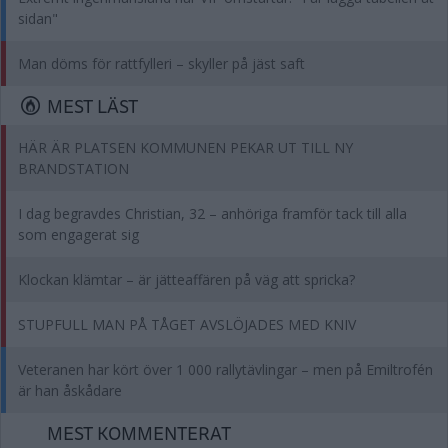
sidan"
Man döms för rattfylleri – skyller på jäst saft
MEST LÄST
HÄR ÄR PLATSEN KOMMUNEN PEKAR UT TILL NY
BRANDSTATION
I dag begravdes Christian, 32 – anhöriga framför tack till alla
som engagerat sig
Klockan klämtar – är jätteaffären på väg att spricka?
STUPFULL MAN PÅ TÅGET AVSLÖJADES MED KNIV
Veteranen har kört över 1 000 rallytävlingar – men på Emiltrofén
är han åskådare
MEST KOMMENTERAT