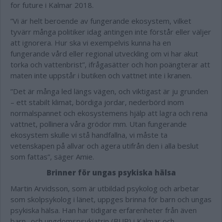
for future i Kalmar 2018.
”Vi är helt beroende av fungerande ekosystem, vilket
tyvärr många politiker idag antingen inte förstår eller väljer
att ignorera. Hur ska vi exempelvis kunna ha en
fungerande vård eller regional utveckling om vi har akut
torka och vattenbrist”, ifrågasätter och hon poängterar att
maten inte uppstår i butiken och vattnet inte i kranen.
”Det är många led längs vägen, och viktigast är ju grunden
– ett stabilt klimat, bördiga jordar, nederbörd inom
normalspannet och ekosystemens hjälp att lagra och rena
vattnet, pollinera våra grödor mm. Utan fungerande
ekosystem skulle vi stå handfallna, vi måste ta
vetenskapen på allvar och agera utifrån den i alla beslut
som fattas”, säger Amie.
Brinner för ungas psykiska hälsa
Martin Arvidsson, som är utbildad psykolog och arbetar
som skolpsykolog i länet, uppges brinna för barn och ungas
psykiska hälsa. Han har tidigare erfarenheter från även
barn- och ungdomspsykiatrin (BUP) i Kalmar och