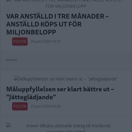
VAR ANSTÄLLD I TRE MÅNADER –
ANSTÄLLD KÖPS UT FÖR
MILJONBELOPP
POLITIK
26 juni 2026 14.15
Annons:
Måluppfyllelsen ser klart bättre ut –
"Jätteglädjande"
POLITIK
25 juni 2026 04.00