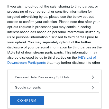
If you wish to opt-out of the sale, sharing to third parties, or
processing of your personal or sensitive information for
targeted advertising by us, please use the below opt-out
Hilda Helmersson (C) om våld i ungas
section to confirm your selection. Please note that after your
nära relationer: "Mörkertalet är stort”
opt-out request is processed you may continue seeing
interest-based ads based on personal information utilized by
POLITIK
22 juli 2026 18.00
us or personal information disclosed to third parties prior to
your opt-out. You may separately opt-out of the further
disclosure of your personal information by third parties on the
Annons:
IAB’s list of downstream participants. This information may
also be disclosed by us to third parties on the
IAB’s List of
Downstream Participants
that may further disclose it to other
third parties.
Please note that this website/app uses one or more Google
Personal Data Processing Opt Outs
services and may gather and store information including but
Var tredje kvinna utsatt för våld –
not limited to your visit or usage behaviour. You may click to
Google consents
toppolitiker vill se ökat stöd
grant or deny consent to Google and its third-party tags to
use your data for below specified purposes in below Google
POLITIK
21 juli 2026 04.00
CONFIRM
consent section.