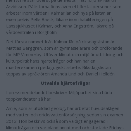
men Amie står överst på de flesta. Tätt följd av Martin
Arvidsson. På listorna finns även ett flertal personer som
arbetar inom vården i Kalmar län och nya på listan är
exempelvis Pelle Baeck, läkare inom habiliteringen på
Länssjukhuset i Kalmar, och Anna Engström, läkare på
vårdcentralen i Borgholm.
Det första namnet från Kalmar län på riksdagslistan är
Mattias Berggren, som är gymnasielärare och ordförande
för MP Vimmerby. Utöver klimat och miljö är utbildning och
kulturpolitik hans hjärtefrågor och han har en
masterexamen i pedagogiskt arbete. Riksdagslistan
toppas av språkrören Amanda Lind och Daniel Helldén.
Utvalda hjärtefrågor
I pressmeddelandet beskriver Miljöpartiet sina båda
toppkandidater så här:
Amie, som är utbildad geolog, har arbetat huvudsakligen
med vatten och dricksvattenförsörjning sedan sin examen
2012. Hon beskrivs också som väldigt engagerad i
klimatfrågan och var bland annat med och startade Fridays