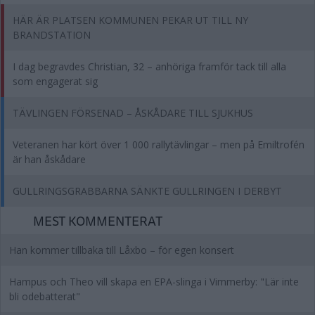
HÄR ÄR PLATSEN KOMMUNEN PEKAR UT TILL NY
BRANDSTATION
I dag begravdes Christian, 32 – anhöriga framför tack till alla
som engagerat sig
TÄVLINGEN FÖRSENAD – ÅSKÅDARE TILL SJUKHUS
Veteranen har kört över 1 000 rallytävlingar – men på Emiltrofén
är han åskådare
GULLRINGSGRABBARNA SÄNKTE GULLRINGEN I DERBYT
MEST KOMMENTERAT
Han kommer tillbaka till Låxbo – för egen konsert
Hampus och Theo vill skapa en EPA-slinga i Vimmerby: "Lär inte
bli odebatterat"