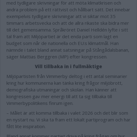
med tydligare skrivningar för att möta klimatkrisen och
andra problem på ett rättvist och hållbart sätt. Det innebar
exempelvis tydligare skrivningar att vi siktar mot 35
timmars arbetsvecka och att de allra rikaste ska bidra mer
till det gemensamma. Språkröret Daniel Helldén lyfte i sitt
tal fram att Miljöpartiet är det enda parti som lagt en
budget som når de nationella och EU:s klimatmål. Han
nämnde i talet bland annat satsningar på Stångådalsbanan,
säger Mattias Berggren (MP) efter kongressen.
Vill tillbaka in i fullmäktige
Miljöpartisten från Vimmerby deltog i ett antal seminarier
kring hur kommunerna kan tänka kring frågor miljöbrott,
demografiska utmaningar och skolan. Han känner att
kongressen gav mer energi till att ta sig tillbaka till
Vimmerbypolitikens finrum igen.
– Målet är att komma tillbaka i valet 2026 och det blir som
en nystart nu. Vi ska ta fram ett lokalt partiprogram och har
fått lite inspiration.
Bland annat kommer partiet driva på kring frågan om hur