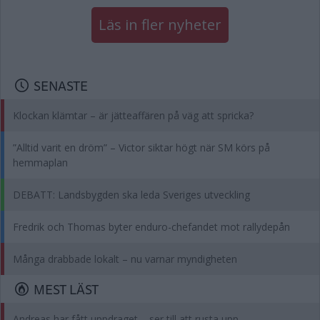
Läs in fler nyheter
SENASTE
Klockan klämtar – är jätteaffären på väg att spricka?
”Alltid varit en dröm” – Victor siktar högt när SM körs på
hemmaplan
DEBATT: Landsbygden ska leda Sveriges utveckling
Fredrik och Thomas byter enduro-chefandet mot rallydepån
Många drabbade lokalt – nu varnar myndigheten
MEST LÄST
Andreas har fått uppdraget – ser till att rusta upp