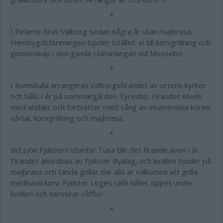
*
I Pelarne firas Valborg sedan några år utan majbrasa.
Hembygdsföreningen bjuder istället in till korvgrillning och
gemenskap i den gamla statarlängan vid Mossebo.
*
I Rumskulla arrangeras valborgsfirandet av ortens kyrkor
och hålls i år på sommargården Tyresbo. Firandet inleds
med andakt och fortsätter med sång av ekumeniska kören,
vårtal, korvgrillning och majbrasa.
*
Vid sjön Fjälstern utanför Tuna blir det firande även i år.
Firandet anordnas av Fjälster Byalag, och kvällen bjuder på
majbrasa och tända grillar där alla är välkomna att grilla
medhavd korv. Fjälster Loges café håller öppet under
kvällen och serverar våfflor.
*