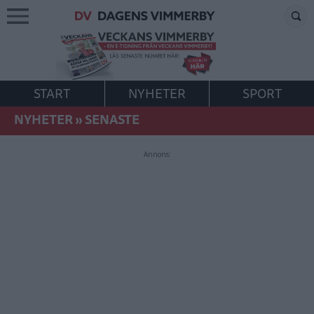
START
NYHETER
SPORT
NYHETER
»
SENASTE
Annons: