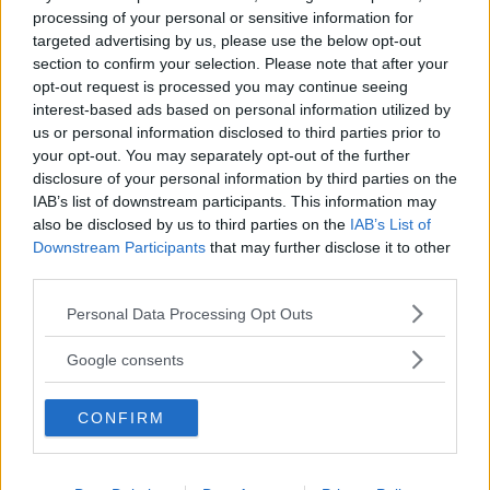
processing of your personal or sensitive information for
targeted advertising by us, please use the below opt-out
Annons:
section to confirm your selection. Please note that after your
opt-out request is processed you may continue seeing
interest-based ads based on personal information utilized by
us or personal information disclosed to third parties prior to
Gata och parkering
your opt-out. You may separately opt-out of the further
stängs av under
disclosure of your personal information by third parties on the
rallyfesten
IAB’s list of downstream participants. This information may
also be disclosed by us to third parties on the
IAB’s List of
NYHETER
Downstream Participants
that may further disclose it to other
05 augusti 2026 09.19
third parties.
Please note that this website/app uses one or more Google
Personal Data Processing Opt Outs
services and may gather and store information including but
not limited to your visit or usage behaviour. You may click to
Google consents
Vimmerby Camping firar 75-årsjubileum
grant or deny consent to Google and its third-party tags to
– så blir festerna
use your data for below specified purposes in below Google
CONFIRM
consent section.
NYHETER
04 augusti 2026 18.00