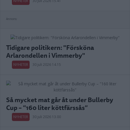
NYHETER
30 juli 2026 15.41
Annons:
Tidigare politikern: "Försköna
Arlarondellen i Vimmerby"
NYHETER
30 juli 2026 14.15
Så mycket mat går åt under Bullerby
Cup – ”160 liter köttfärssås”
NYHETER
30 juli 2026 13.00