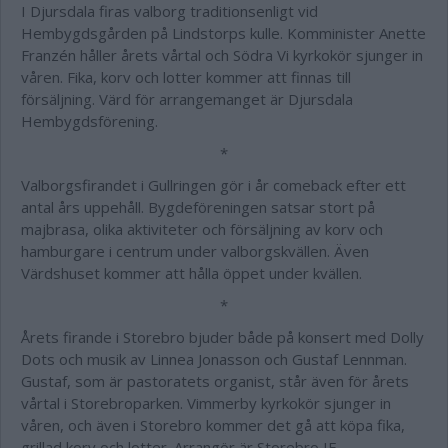
I Djursdala firas valborg traditionsenligt vid
Hembygdsgården på Lindstorps kulle. Komminister Anette
Franzén håller årets vårtal och Södra Vi kyrkokör sjunger in
våren. Fika, korv och lotter kommer att finnas till
försäljning. Värd för arrangemanget är Djursdala
Hembygdsförening.
*
Valborgsfirandet i Gullringen gör i år comeback efter ett
antal års uppehåll. Bygdeföreningen satsar stort på
majbrasa, olika aktiviteter och försäljning av korv och
hamburgare i centrum under valborgskvällen. Även
Värdshuset kommer att hålla öppet under kvällen.
*
Årets firande i Storebro bjuder både på konsert med Dolly
Dots och musik av Linnea Jonasson och Gustaf Lennman.
Gustaf, som är pastoratets organist, står även för årets
vårtal i Storebroparken. Vimmerby kyrkokör sjunger in
våren, och även i Storebro kommer det gå att köpa fika,
grillad korv och lotter. Arrangör är Storebro IF.