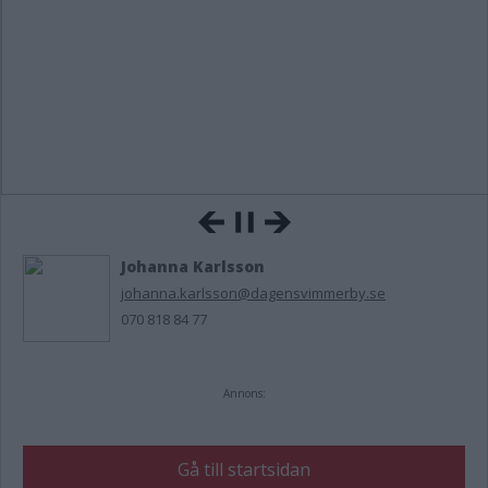
Johanna Karlsson
johanna.karlsson@dagensvimmerby.se
070 818 84 77
Annons:
Gå till startsidan