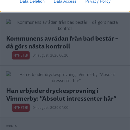
Data Deletion
Data Access
Privacy Policy
Annons:
Kommunens avrådan från bad består –
då görs nästa kontroll
NYHETER
04 augusti 2026 06.20
Han erbjuder dryckesprovning i
Vimmerby: ”Absolut intressenter här”
NYHETER
04 augusti 2026 04.00
Annons: