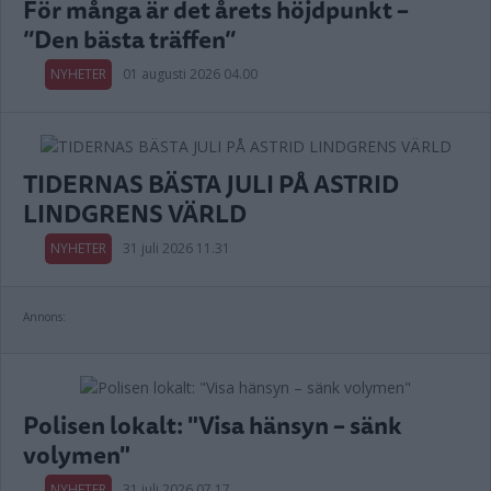
För många är det årets höjdpunkt –
”Den bästa träffen”
NYHETER
01 augusti 2026 04.00
TIDERNAS BÄSTA JULI PÅ ASTRID
LINDGRENS VÄRLD
NYHETER
31 juli 2026 11.31
Annons:
Polisen lokalt: "Visa hänsyn – sänk
volymen"
NYHETER
31 juli 2026 07.17