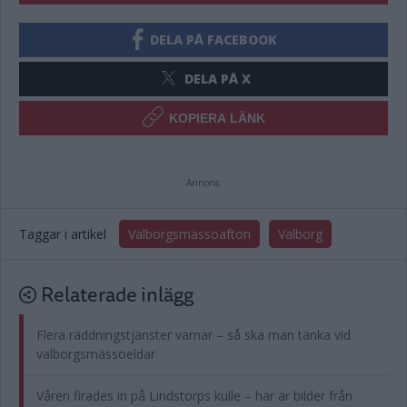
DELA PÅ FACEBOOK
DELA PÅ X
KOPIERA LÄNK
Annons:
Taggar i artikel
Valborgsmässoafton
Valborg
Relaterade inlägg
Flera räddningstjänster varnar – så ska man tänka vid
valborgsmässoeldar
Våren firades in på Lindstorps kulle – här är bilder från