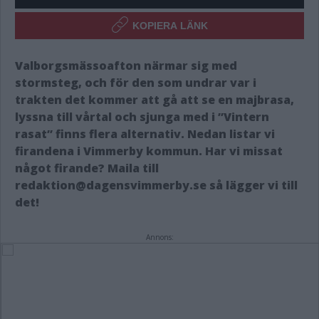
KOPIERA LÄNK
Valborgsmässoafton närmar sig med
stormsteg, och för den som undrar var i
trakten det kommer att gå att se en majbrasa,
lyssna till vårtal och sjunga med i ”Vintern
rasat” finns flera alternativ. Nedan listar vi
firandena i Vimmerby kommun. Har vi missat
något firande? Maila till
redaktion@dagensvimmerby.se så lägger vi till
det!
Annons: