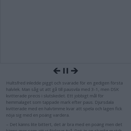
Hultsfred inledde piggt och svarade för en gedigen första
halvlek. Man såg ut att gå till pausvila med 3-1, men DSK
kvitterade precis i slutskedet. Ett jobbigt mål för
hemmalaget som tappade mark efter paus. Djursdala
kvitterade med en halvtimme kvar att spela och lagen fick
nöja sig med en poäng vardera.
– Det känns lite bittert, det är bra med en poäng men det
känns mer som att vi förlorar två. Det är en skaplig match