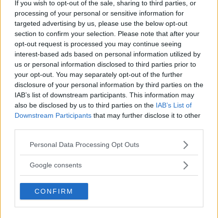
If you wish to opt-out of the sale, sharing to third parties, or
processing of your personal or sensitive information for
targeted advertising by us, please use the below opt-out
section to confirm your selection. Please note that after your
opt-out request is processed you may continue seeing
interest-based ads based on personal information utilized by
us or personal information disclosed to third parties prior to
your opt-out. You may separately opt-out of the further
disclosure of your personal information by third parties on the
IAB’s list of downstream participants. This information may
also be disclosed by us to third parties on the
IAB’s List of
Downstream Participants
that may further disclose it to other
third parties.
Please note that this website/app uses one or more Google
Personal Data Processing Opt Outs
services and may gather and store information including but
not limited to your visit or usage behaviour. You may click to
Google consents
grant or deny consent to Google and its third-party tags to
use your data for below specified purposes in below Google
CONFIRM
consent section.