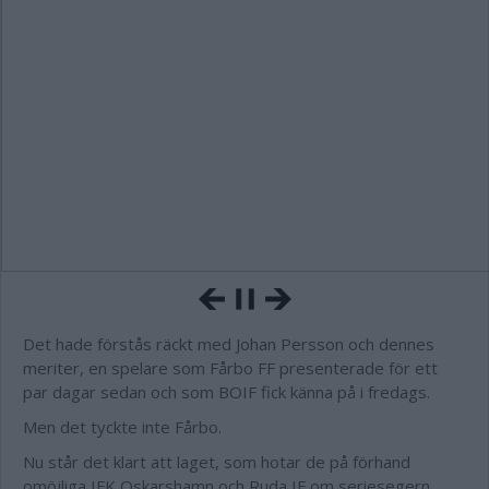
Det hade förstås räckt med Johan Persson och dennes
meriter, en spelare som Fårbo FF presenterade för ett
par dagar sedan och som BOIF fick känna på i fredags.
Men det tyckte inte Fårbo.
Nu står det klart att laget, som hotar de på förhand
omöjliga IFK Oskarshamn och Ruda IF om seriesegern,