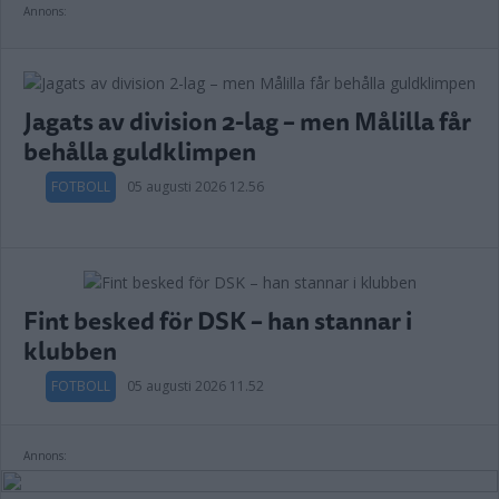
Annons:
Jagats av division 2-lag – men Målilla får
behålla guldklimpen
FOTBOLL
05 augusti 2026 12.56
Fint besked för DSK – han stannar i
klubben
FOTBOLL
05 augusti 2026 11.52
Annons: