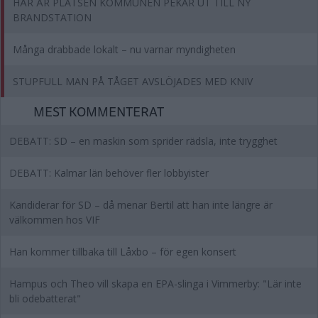
HÄR ÄR PLATSEN KOMMUNEN PEKAR UT TILL NY
BRANDSTATION
Många drabbade lokalt – nu varnar myndigheten
STUPFULL MAN PÅ TÅGET AVSLÖJADES MED KNIV
MEST KOMMENTERAT
DEBATT: SD – en maskin som sprider rädsla, inte trygghet
DEBATT: Kalmar län behöver fler lobbyister
Kandiderar för SD – då menar Bertil att han inte längre är
välkommen hos VIF
Han kommer tillbaka till Låxbo – för egen konsert
Hampus och Theo vill skapa en EPA-slinga i Vimmerby: "Lär inte
bli odebatterat"