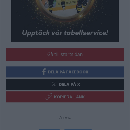
Gå till startsidan
DELA PÅ FACEBOOK
DELA PÅ X
KOPIERA LÄNK
Annons: