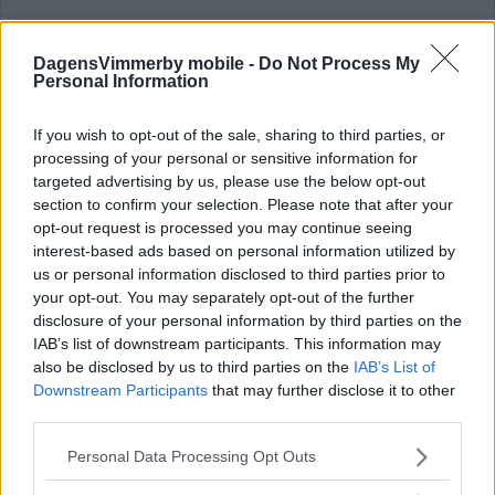
DagensVimmerby mobile -
Do Not Process My
Personal Information
FLERA FÖRÄNDRINGAR I VIF:S
TRUPPER – HAN TAS TILLBAKA
If you wish to opt-out of the sale, sharing to third parties, or
processing of your personal or sensitive information for
FOTBOLL
04 augusti 2026 16.00
targeted advertising by us, please use the below opt-out
section to confirm your selection. Please note that after your
opt-out request is processed you may continue seeing
interest-based ads based on personal information utilized by
us or personal information disclosed to third parties prior to
Inget öltält för VIF under superderbyt –
your opt-out. You may separately opt-out of the further
"En besvikelse"
disclosure of your personal information by third parties on the
IAB’s list of downstream participants. This information may
FOTBOLL
04 augusti 2026 12.30
also be disclosed by us to third parties on the
IAB’s List of
Downstream Participants
that may further disclose it to other
third parties.
Annons:
Please note that this website/app uses one or more Google
Personal Data Processing Opt Outs
services and may gather and store information including but