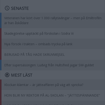
SENASTE
Veteranen har kört över 1 000 rallytävlingar – men på Emiltrofén
är han åskådare
Skadegörelse upptäckt på förskolan i Södra Vi
Nya försök i trakten – ombads trycka på länk
BERUSAD PÅ TÅG HADE SKRUVMEJSEL
Efter supersäsongen: Ludvig från Hultsfred jagar SM-guldet
MEST LÄST
Klockan klämtar – är jätteaffären på väg att spricka?
HON BLIR NY REKTOR PÅ AL-SKOLAN – "JÄTTESPÄNNANDE"