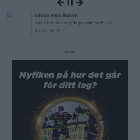
Simon Henriksson
simon.henriksson@dagensvimmerby.se
076 815 45 71
Annons: