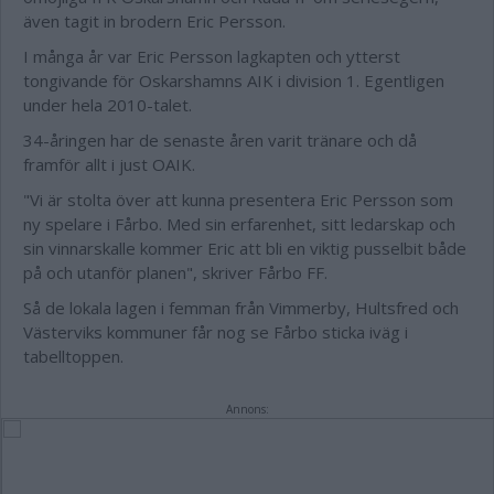
även tagit in brodern Eric Persson.
I många år var Eric Persson lagkapten och ytterst
tongivande för Oskarshamns AIK i division 1. Egentligen
under hela 2010-talet.
34-åringen har de senaste åren varit tränare och då
framför allt i just OAIK.
"Vi är stolta över att kunna presentera Eric Persson som
ny spelare i Fårbo. Med sin erfarenhet, sitt ledarskap och
sin vinnarskalle kommer Eric att bli en viktig pusselbit både
på och utanför planen", skriver Fårbo FF.
Så de lokala lagen i femman från Vimmerby, Hultsfred och
Västerviks kommuner får nog se Fårbo sticka iväg i
tabelltoppen.
Annons: