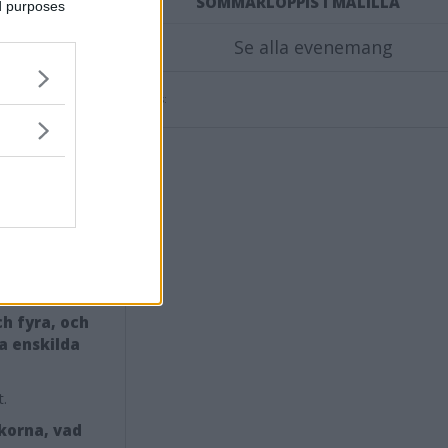
SOMMARLOPPIS I MÅLILLA
ed purposes
bemannar
ik och oro för
Se alla evenemang
 på en
Annons:
kontinuitet de
tillägger att
aler.
dem har
atienter med
över tid.
ch fyra, och
a enskilda
t.
korna, vad