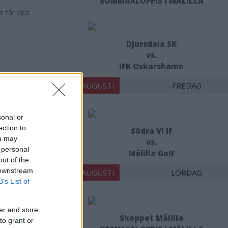
SOMMARLOPPIS I MÅLILLA
n får dra
Djursdala SK
vs.
IFK Oskarshamn
14 AUGUSTI
FREDAG
sta läkare,
. Idag har man
sonal or
a är ST-läkare
ection to
Södra Vi IF
 ingen alls.
ou may
vs.
 personal
Målilla GoIF
out of the
 hälsocentral,
 downstream
15 AUGUSTI
LÖRDAG
ag. Det innebär
B’s List of
dag eller helg.
, som bara har
dskap, utan det
er and store
Skeppet Målilla
to grant or