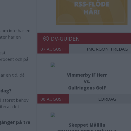
som inte har en
nter har en
DV-GUIDEN
07 AUGUSTI
IMORGON, FREDAG
ast
procent och på
ar en tid, då
Vimmerby IF Herr
vs.
Gullringens GoIF
idag?
08 AUGUSTI
LÖRDAG
ed störst behov
iterat det
 gånger på tre
Skeppet Målilla