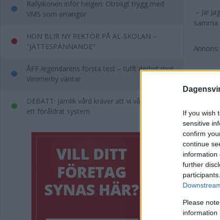
Rallyikonen inför helgen: Otroligt trygg med
– Ja! J
VMS som arrangör
samma s
HON BLIR NY REKTOR PÅ AL-SKOLAN –
"JÄTTESPÄNNANDE"
Annons:
ÅFF-legendarens första test – tufft derbyt mot
Vimmerby väntar
Problem
Dagensvi
hävdar 
DEBATT: Jämlik vård kräver att vi vågar lämna
Sett til
ett föråldrat system
If you wish 
16 läkar
sensitive in
eller le
confirm you
Utöver 
continue se
information 
– Vi har
further disc
har vi 
participants
att en 
Downstream 
Det upp
hyrläkar
Please note
har våra
information 