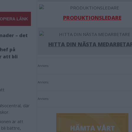
PRODUKTIONSLEDARE
OPIERA LÄNK
ånader – det
HITTA DIN NÄSTA MEDARBETA
chef på
 att bli
Annons:
Annons:
att
Annons:
lsocentral, där
rskor.
ionen är att
bli bättre,