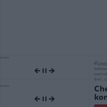
Annons:
Ambitio
med måle
året", 
Che
Annons:
kon