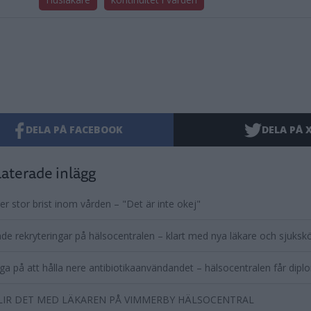
DELA PÅ FACEBOOK
DELA PÅ 
aterade inlägg
ser stor brist inom vården – "Det är inte okej"
de rekryteringar på hälsocentralen – klart med nya läkare och sjuksk
ga på att hålla nere antibiotikaanvändandet – hälsocentralen får dipl
LIR DET MED LÄKAREN PÅ VIMMERBY HÄLSOCENTRAL