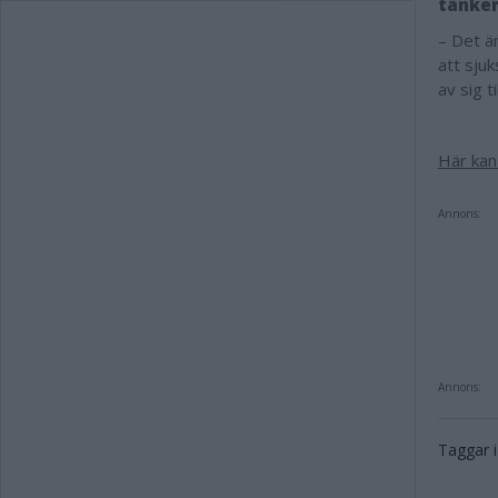
tänker
– Det är
att sju
av sig t
Här kan
Annons:
Annons:
Taggar i 