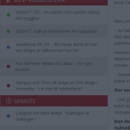
lovar Ca
DEBATT: SD – en maskin som sprider rädsla,
inte trygghet
Men, red
– Av hä
DEBATT: Kalmar län behöver fler lobbyister
fast lä
patient
Kandiderar för SD – då menar Bertil att han
inte längre är välkommen hos VIF
Hennes 
läkarko
Han kommer tillbaka till Låxbo – för egen
totalen 
konsert
– Därem
bokar m
Hampus och Theo vill skapa en EPA-slinga i
Vimmerby: "Lär inte bli odebatterat"
Hur se
– Det gå
SENASTE
helst sk
sistnäm
Lindgren om heta derbyt: "Gullringen är
Gullringen"
Kan du
månade