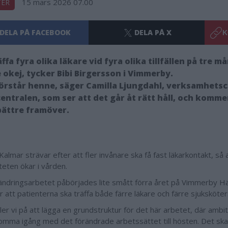
15 mars 2026 07.00
TER
DELA PÅ FACEBOOK
DELA PÅ X
K
äffa fyra olika läkare vid fyra olika tillfällen på tre m
e okej, tycker Bibi Birgersson i Vimmerby.
förstår henne, säger Camilla Ljungdahl, verksamhets
entralen, som ser att det går åt rätt håll, och kommer
bättre framöver.
almar strävar efter att fler invånare ska få fast läkarkontakt, så 
teten ökar i vården.
ändringsarbetet påbörjades lite smått förra året på Vimmerby Hä
r att patienterna ska träffa både färre läkare och färre sjuksköte
ler vi på att lägga en grundstruktur för det här arbetet, där ambit
omma igång med det förändrade arbetssättet till hösten. Det ska 