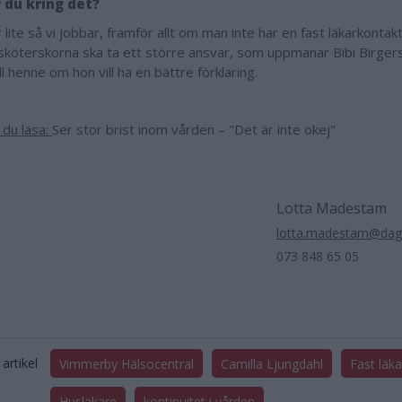
 du kring det?
 lite så vi jobbar, framför allt om man inte har en fast läkarkontakt
ksköterskorna ska ta ett större ansvar, som uppmanar Bibi Birger
ill henne om hon vill ha en bättre förklaring.
 du läsa:
Ser stor brist inom vården – "Det är inte okej"
Lotta Madestam
lotta.madestam@dag
073 848 65 05
artikel
Vimmerby Hälsocentral
Camilla Ljungdahl
Fast läk
Husläkare
kontinuitet i vården