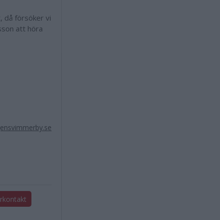
, då försöker vi
sson att höra
ensvimmerby.se
arkontakt