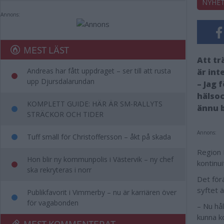
NYHE
Annons:
MEST LÄST
Att tr
Andreas har fått uppdraget – ser till att rusta
är int
upp Djursdalarundan
– Jag 
hälsoc
KOMPLETT GUIDE: HÄR ÄR SM-RALLYTS
ännu 
STRÄCKOR OCH TIDER
Annons:
Tuff smäll för Christoffersson – åkt på skada
Region K
Hon blir ny kommunpolis i Västervik – ny chef
kontinui
ska rekryteras i norr
Det för
syftet ä
Publikfavorit i Vimmerby – nu är karriären över
för vagabonden
– Nu hål
kunna k
MEST KOMMENTERAT