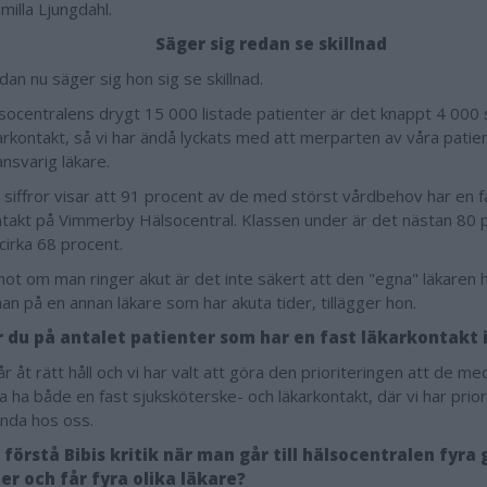
milla Ljungdahl.
Säger sig redan se skillnad
an nu säger sig hon sig se skillnad.
lsocentralens drygt 15 000 listade patienter är det knappt 4 000 
karkontakt, så vi har ändå lyckats med att merparten av våra patie
ansvarig läkare.
siffror visar att 91 procent av de med störst vårdbehov har en f
ntakt på Vimmerby Hälsocentral. Klassen under är det nästan 80 
cirka 68 procent.
ot om man ringer akut är det inte säkert att den "egna" läkaren h
an på en annan läkare som har akuta tider, tillägger hon.
r du på antalet patienter som har en fast läkarkontakt 
r åt rätt håll och vi har valt att göra den prioriteringen att de m
a ha både en fast sjuksköterske- och läkarkontakt, där vi har prior
nda hos oss.
 förstå Bibis kritik när man går till hälsocentralen fyra
r och får fyra olika läkare?