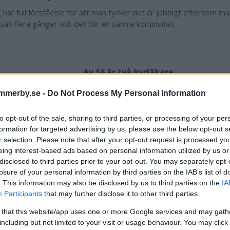
ag har full förståelse för att man tycker det är jobbigt eftersom ma
ak flera gånger och det blir en sämre kontinuitet.
Av 16 är två hyrläkare
et med dålig kontinuitet i vården beror dock inte på bristen på fa
mmerby.se -
Do Not Process My Personal Information
Camilla Ljungdahl och redogör för läkarsituationen i Vimmerby.
l antalet listade patienter ska hälsocentralen ha 15 distriktsläkare
to opt-out of the sale, sharing to third parties, or processing of your per
e, av dem är tio distriktsläkare, varav hälften jobbar heltid. Övrig
formation for targeted advertising by us, please use the below opt-out s
gitimerade läkare som får ha en mycket begränsad patientlista eller
r selection. Please note that after your opt-out request is processed y
de 16 läkarna har man två hyrläkare.
eing interest-based ads based on personal information utilized by us or
disclosed to third parties prior to your opt-out. You may separately opt-
 tio-tolv läkare i tjänst varje dag. I och med att vi är en helgöppen
losure of your personal information by third parties on the IAB’s list of
läkare som bemannar på helgen och vi har också beredskapsuppdr
. This information may also be disclosed by us to third parties on the
IA
distriktsläkare har beredskap klockan 17-08, oavsett om det är var
Participants
that may further disclose it to other third parties.
draget delar vi med Hultsfred, som har en egen läkare, Mörlunda
e, och de två privatläkarna i Virserum. Hyrläkare får inte ha bere
 that this website/app uses one or more Google services and may gath
 distriktsläkare och den fasta läkaren i Hultsfred.
including but not limited to your visit or usage behaviour. You may click 