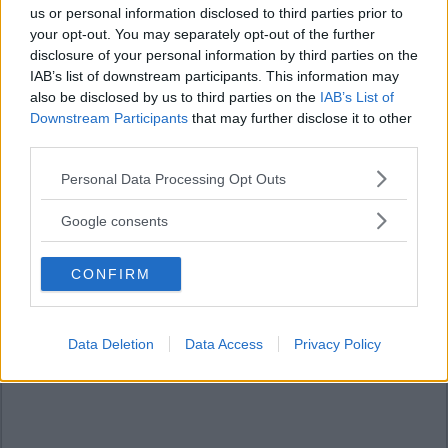
us or personal information disclosed to third parties prior to
your opt-out. You may separately opt-out of the further
disclosure of your personal information by third parties on the
IAB’s list of downstream participants. This information may
also be disclosed by us to third parties on the
IAB’s List of
Downstream Participants
that may further disclose it to other
third parties.
Please note that this website/app uses one or more Google
Personal Data Processing Opt Outs
services and may gather and store information including but
not limited to your visit or usage behaviour. You may click to
Google consents
grant or deny consent to Google and its third-party tags to
use your data for below specified purposes in below Google
CONFIRM
consent section.
Data Deletion
Data Access
Privacy Policy