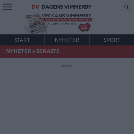
START
NYHETER
SPORT
NYHETER
»
SENASTE
Annons: