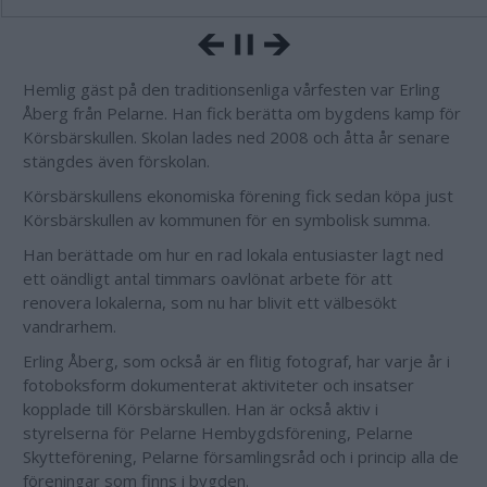
Hemlig gäst på den traditionsenliga vårfesten var Erling
Åberg från Pelarne. Han fick berätta om bygdens kamp för
Körsbärskullen. Skolan lades ned 2008 och åtta år senare
stängdes även förskolan.
Körsbärskullens ekonomiska förening fick sedan köpa just
Körsbärskullen av kommunen för en symbolisk summa.
Han berättade om hur en rad lokala entusiaster lagt ned
ett oändligt antal timmars oavlönat arbete för att
renovera lokalerna, som nu har blivit ett välbesökt
vandrarhem.
Erling Åberg, som också är en flitig fotograf, har varje år i
fotoboksform dokumenterat aktiviteter och insatser
kopplade till Körsbärskullen. Han är också aktiv i
styrelserna för Pelarne Hembygdsförening, Pelarne
Skytteförening, Pelarne församlingsråd och i princip alla de
föreningar som finns i bygden.