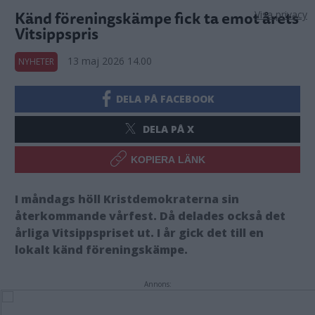
Känd föreningskämpe fick ta emot årets
Visa privacy
Vitsippspris
13 maj 2026 14.00
NYHETER
DELA PÅ FACEBOOK
DELA PÅ X
KOPIERA LÄNK
I måndags höll Kristdemokraterna sin
återkommande vårfest. Då delades också det
årliga Vitsippspriset ut. I år gick det till en
lokalt känd föreningskämpe.
Annons: