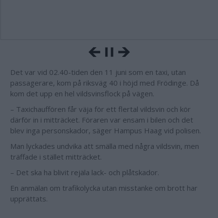
Det var vid 02.40-tiden den 11 juni som en taxi, utan
passagerare, kom på riksväg 40 i höjd med Frödinge. Då
kom det upp en hel vildsvinsflock på vägen.
– Taxichauffören får väja för ett flertal vildsvin och kör
därför in i mitträcket. Föraren var ensam i bilen och det
blev inga personskador, säger Hampus Haag vid polisen.
Man lyckades undvika att smälla med några vildsvin, men
träffade i stället mitträcket.
– Det ska ha blivit rejäla lack- och plåtskador.
En anmälan om trafikolycka utan misstanke om brott har
upprättats.