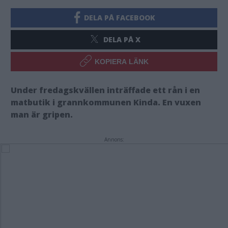
DELA PÅ FACEBOOK
DELA PÅ X
KOPIERA LÄNK
Under fredagskvällen inträffade ett rån i en
matbutik i grannkommunen Kinda. En vuxen
man är gripen.
Annons: