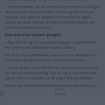
– Den här mannen har ett använt vasst föremål och tvingat
till sig pengar från personalen. Det rör sig om ett vasst
föremål, men ingen är skadad och föremålet är taget i
beslag, berättar Martina Gradian, presstalesperson vid
poilisens ledningscentral Öst.
Kom han över mycket pengar?
– Nej, det rör sig om ett par tusenlappar. Generellt finns
inte jättemycket kontanter i butiker numera.
Vid 20.20-tiden meddelade polisen att man anträffat den
misstänkta gärningsmannen i närheten av platsen.
– Han är gripen, misstänkt för rån och gripandet gick lugnt
till. Han var samarbetsvillig. Det rör sig om en vuxen man,
jag har inte mer specifikt än så, säger Martina Gradian.
Polisen har jobbat med att förhöra eventuella vittnen och
Annons:
samlat in information och spår från händelsen. Vid 21.05-
tiden på fredagen lämnade man Kisa.