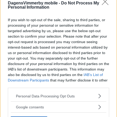
DagensVimmerby mobile -
Do Not Process My
Personal Information
If you wish to opt-out of the sale, sharing to third parties, or
processing of your personal or sensitive information for
targeted advertising by us, please use the below opt-out
section to confirm your selection. Please note that after your
opt-out request is processed you may continue seeing
interest-based ads based on personal information utilized by
us or personal information disclosed to third parties prior to
your opt-out. You may separately opt-out of the further
disclosure of your personal information by third parties on the
IAB’s list of downstream participants. This information may
also be disclosed by us to third parties on the
IAB’s List of
Downstream Participants
that may further disclose it to other
third parties.
Please note that this website/app uses one or more Google
Personal Data Processing Opt Outs
services and may gather and store information including but
not limited to your visit or usage behaviour. You may click to
Google consents
grant or deny consent to Google and its third-party tags to
use your data for below specified purposes in below Google