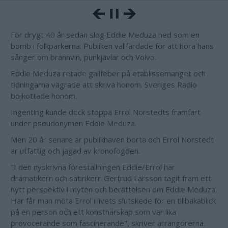
För drygt 40 år sedan slog Eddie Meduza ned som en
bomb i folkparkerna. Publiken vallfärdade för att höra hans
sånger om brännvin, punkjävlar och Volvo.
Eddie Meduza retade gallfeber på etablissemanget och
tidningarna vägrade att skriva honom. Sveriges Radio
bojkottade honom.
Ingenting kunde dock stoppa Errol Norstedts framfart
under pseudonymen Eddie Meduza.
Men 20 år senare är publikhaven borta och Errol Norstedt
är utfattig och jagad av kronofogden.
"I den nyskrivna föreställningen Eddie/Errol har
dramatikern och satirikern Gertrud Larsson tagit fram ett
nytt perspektiv i myten och berättelsen om Eddie Meduza.
Här får man möta Errol i livets slutskede för en tillbakablick
på en person och ett konstnärskap som var lika
provocerande som fascinerande", skriver arrangörerna.