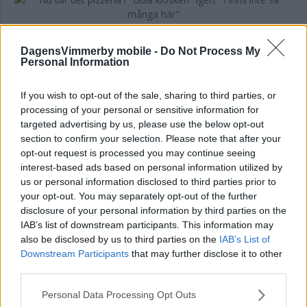
Nu blir det pizzeria i "Gula kiosken"
igen: "Finns inte så många här"
DagensVimmerby mobile -
Do Not Process My
Personal Information
NÄRINGSLIV
28 september 2022 12.00
If you wish to opt-out of the sale, sharing to third parties, or
processing of your personal or sensitive information for
targeted advertising by us, please use the below opt-out
Läs in fler nyheter
section to confirm your selection. Please note that after your
opt-out request is processed you may continue seeing
interest-based ads based on personal information utilized by
SENASTE
us or personal information disclosed to third parties prior to
your opt-out. You may separately opt-out of the further
Tävlingen hyllades – så tänker Vimmerby MS om framtiden
disclosure of your personal information by third parties on the
IAB’s list of downstream participants. This information may
Man utreds för drograttfylleri i Storebro
also be disclosed by us to third parties on the
IAB’s List of
Downstream Participants
that may further disclose it to other
Dackarna luftar truppen i sista matchen inför slutspelet
third parties.
Please note that this website/app uses one or more Google
Personal Data Processing Opt Outs
Köpte sadel på nätet – fick aldrig varan
services and may gather and store information including but