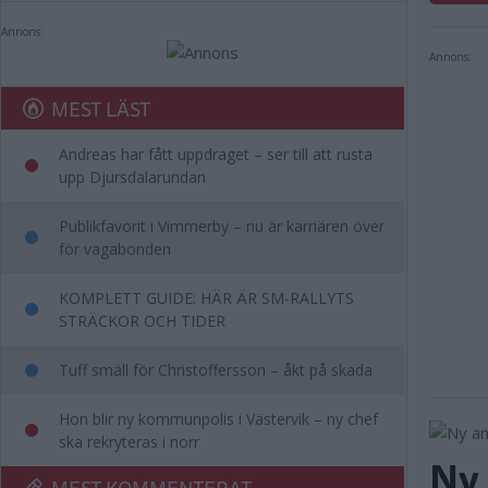
Annons:
Annons:
MEST LÄST
Andreas har fått uppdraget – ser till att rusta
upp Djursdalarundan
Publikfavorit i Vimmerby – nu är karriären över
för vagabonden
KOMPLETT GUIDE: HÄR ÄR SM-RALLYTS
STRÄCKOR OCH TIDER
Tuff smäll för Christoffersson – åkt på skada
Hon blir ny kommunpolis i Västervik – ny chef
ska rekryteras i norr
Ny
MEST KOMMENTERAT