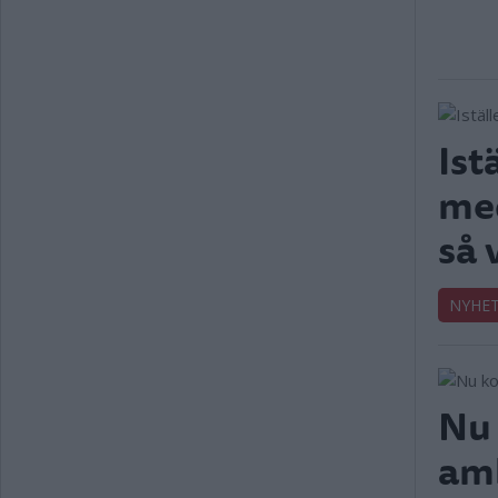
Ist
med
så 
NYHE
Nu
amb