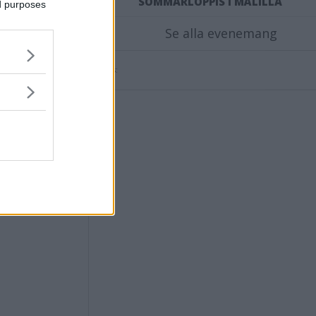
SOMMARLOPPIS I MÅLILLA
ed purposes
ende
Se alla evenemang
Annons: