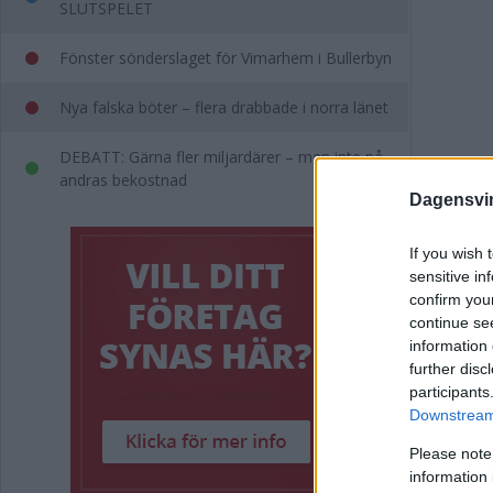
SLUTSPELET
Fönster sönderslaget för Vimarhem i Bullerbyn
Nya falska böter – flera drabbade i norra länet
DEBATT: Gärna fler miljardärer – men inte på
andras bekostnad
Dagensvi
If you wish 
sensitive in
Så 
confirm you
continue se
"Ti
information 
further disc
participants
POLIT
Downstream 
Please note
information 