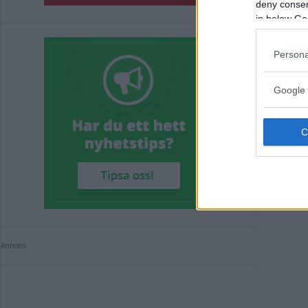
deny consent
in below Go
DEB
am
Persona
Google 
DEBA
Annons:
Annons: