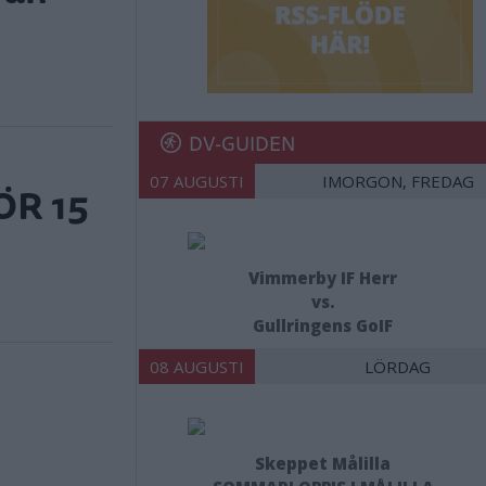
DV-GUIDEN
07 AUGUSTI
IMORGON, FREDAG
ÖR 15
Vimmerby IF Herr
vs.
Gullringens GoIF
08 AUGUSTI
LÖRDAG
Skeppet Målilla