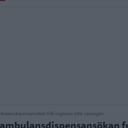
 ambulansdispensansökan f