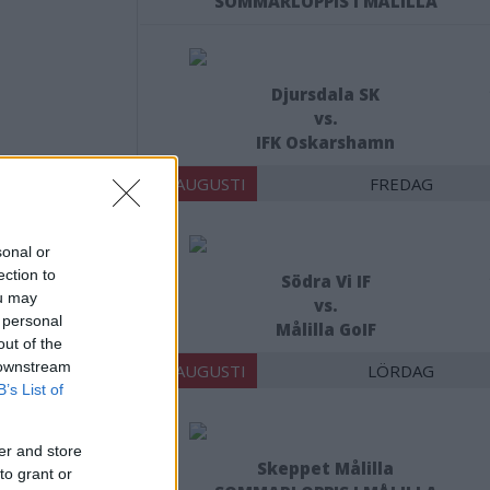
SOMMARLOPPIS I MÅLILLA
Djursdala SK
vs.
IFK Oskarshamn
14 AUGUSTI
FREDAG
sonal or
ection to
Södra Vi IF
n:
ou may
vs.
 personal
Målilla GoIF
out of the
 downstream
15 AUGUSTI
LÖRDAG
B’s List of
er and store
Skeppet Målilla
to grant or