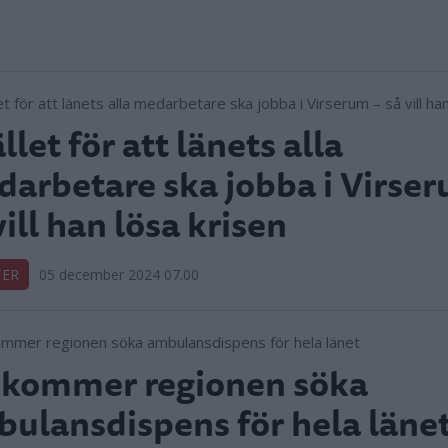
ället för att länets alla
arbetare ska jobba i Virser
vill han lösa krisen
TER
05 december 2024 07.00
 kommer regionen söka
ulansdispens för hela läne