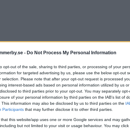
mmerby.se -
Do Not Process My Personal Information
to opt-out of the sale, sharing to third parties, or processing of your per
formation for targeted advertising by us, please use the below opt-out s
vill man lösa ambulanskrise
r selection. Please note that after your opt-out request is processed y
eing interest-based ads based on personal information utilized by us or
ttar på pooltjänster"
disclosed to third parties prior to your opt-out. You may separately opt-
losure of your personal information by third parties on the IAB’s list of
. This information may also be disclosed by us to third parties on the
IA
IK
09 februari 2025 11.00
Participants
that may further disclose it to other third parties.
 that this website/app uses one or more Google services and may gath
including but not limited to your visit or usage behaviour. You may click 