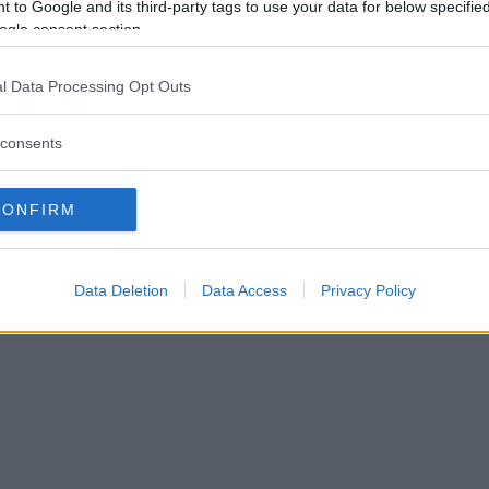
 to Google and its third-party tags to use your data for below specifi
ogle consent section.
ATT: Vad görs åt den pågå
bulansbristen?
l Data Processing Opt Outs
consents
TT
22 januari 2025 07.00
CONFIRM
Data Deletion
Data Access
Privacy Policy