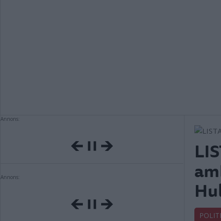
Annons:
LIS
amb
Annons:
Hul
POLIT