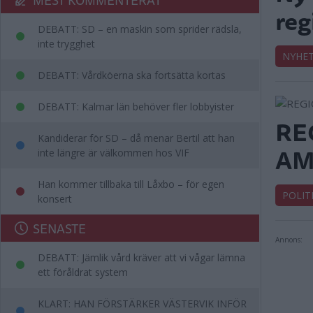
reg
DEBATT: SD – en maskin som sprider rädsla,
inte trygghet
NYHE
DEBATT: Vårdköerna ska fortsätta kortas
DEBATT: Kalmar län behöver fler lobbyister
RE
Kandiderar för SD – då menar Bertil att han
AM
inte längre är välkommen hos VIF
Han kommer tillbaka till Låxbo – för egen
POLIT
konsert
SENASTE
Annons:
DEBATT: Jämlik vård kräver att vi vågar lämna
ett föråldrat system
KLART: HAN FÖRSTÄRKER VÄSTERVIK INFÖR