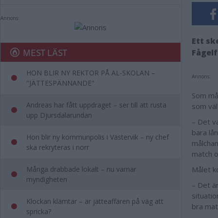
Annons:
Ett sk
MEST LÄST
Fågelf
HON BLIR NY REKTOR PÅ AL-SKOLAN –
Annons:
"JÄTTESPÄNNANDE"
Som mån
Andreas har fått uppdraget – ser till att rusta
som väl
upp Djursdalarundan
– Det v
bara lån
Hon blir ny kommunpolis i Västervik – ny chef
målchans
ska rekryteras i norr
match o
Många drabbade lokalt – nu varnar
Målet k
myndigheten
– Det ä
situatio
Klockan klämtar – är jätteaffären på väg att
bra matc
spricka?