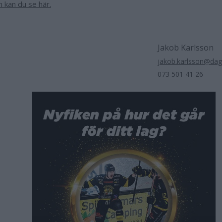
n kan du se här.
Jakob Karlsson
jakob.karlsson@da
073 501 41 26