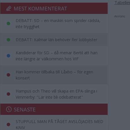
Tabelle
MEST KOMMENTERAT
Annons:
DEBATT: SD – en maskin som sprider rädsla,
inte trygghet
DEBATT: Kalmar län behöver fler lobbyister
Kandiderar för SD – då menar Bertil att han
inte längre är välkommen hos VIF
Han kommer tillbaka till Låxbo – för egen
konsert
Hampus och Theo vill skapa en EPA-slinga i
Vimmerby: "Lär inte bli odebatterat"
SENASTE
STUPFULL MAN PÅ TÅGET AVSLÖJADES MED
KNIV