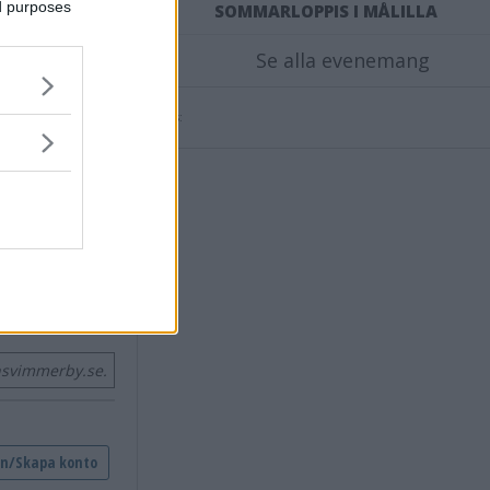
ed purposes
SOMMARLOPPIS I MÅLILLA
Se alla evenemang
Annons:
nsvimmerby.se.