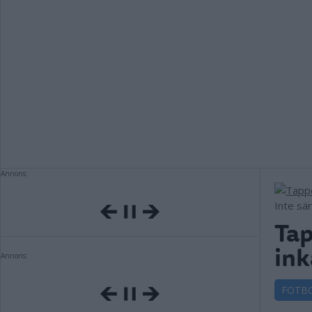
Annons:
Inte sär
Tap
ink
Annons:
FOTB