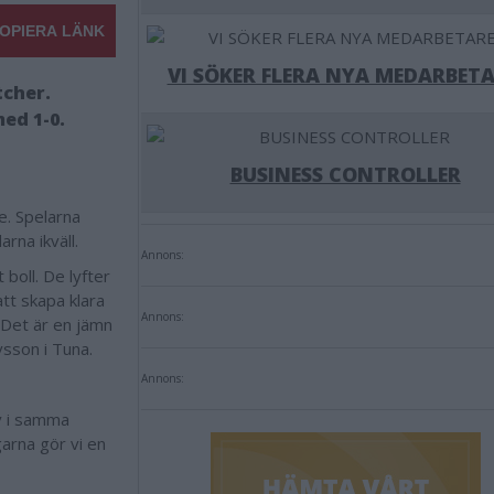
OPIERA LÄNK
VI SÖKER FLERA NYA MEDARBETA
tcher.
med 1-0.
BUSINESS CONTROLLER
. Spelarna
arna ikväll.
Annons:
boll. De lyfter
att skapa klara
Annons:
. Det är en jämn
vsson i Tuna.
Annons:
av i samma
garna gör vi en
.