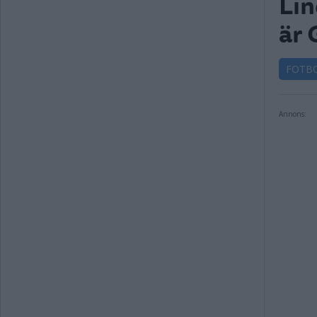
Lin
är 
FOTB
Annons: