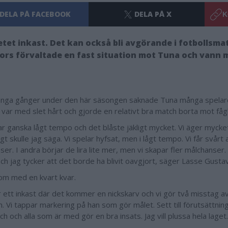
DELA PÅ FACEBOOK
DELA PÅ X
K
etet inkast. Det kan också bli avgörande i fotbollsma
ors förvaltade en fast situation mot Tuna och vann 
ga gånger under den här säsongen saknade Tuna många spelare
 var med slet hårt och gjorde en relativt bra match borta mot fågl
ar ganska lågt tempo och det blåste jäkligt mycket. Vi äger mycket 
gt skulle jag säga. Vi spelar hyfsat, men i lågt tempo. Vi får svårt 
er. I andra börjar de lira lite mer, men vi skapar fler målchanser
ch jag tycker att det borde ha blivit oavgjort, säger Lasse Gusta
om med en kvart kvar.
r ett inkast där det kommer en nickskarv och vi gör två misstag 
n. Vi tappar markering på han som gör målet. Sett till förutsättnin
h och alla som är med gör en bra insats. Jag vill plussa hela laget