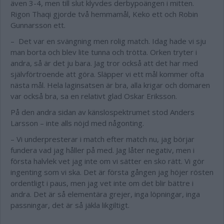
även 3-4, men till slut klyvdes derbypoängen i mitten.
Rigon Thaqi gjorde två hemmamål, Keko ett och Robin
Gunnarsson ett.
– Det var en svängning men rolig match. Idag hade vi sju
man borta och blev lite tunna och trötta. Orken tryter i
andra, så är det ju bara. Jag tror också att det har med
självförtroende att göra. Släpper vi ett mål kommer ofta
nästa mål. Hela laginsatsen är bra, alla krigar och domaren
var också bra, sa en relativt glad Oskar Eriksson.
På den andra sidan av känslospektrumet stod Anders
Larsson – inte alls nöjd med någonting.
– Vi underpresterar i match efter match nu, jag börjar
fundera vad jag håller på med. Jag låter negativ, men i
första halvlek vet jag inte om vi sätter en sko rätt. Vi gör
ingenting som vi ska. Det är första gången jag höjer rösten
ordentligt i paus, men jag vet inte om det blir bättre i
andra. Det är så elementära grejer, inga löpningar, inga
passningar, det är så jäkla likgiltigt.