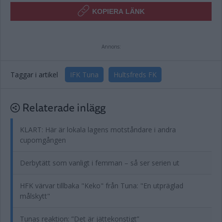
KOPIERA LÄNK
Annons:
Taggar i artikel
IFK Tuna
Hultsfreds FK
Relaterade inlägg
KLART: Här är lokala lagens motståndare i andra
cupomgången
Derbytätt som vanligt i femman – så ser serien ut
HFK värvar tillbaka "Keko" från Tuna: "En utpräglad
målskytt"
Tunas reaktion: ”Det är jättekonstigt”