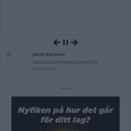
Jakob Karlsson
jakob.karlsson@dagensvimmerby.se
073 501 41 26
Annons: