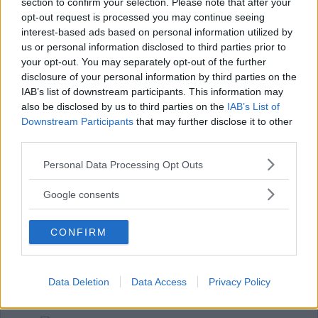
section to confirm your selection. Please note that after your
FOTBOLL
08 augusti 2026 13.49
opt-out request is processed you may continue seeing
interest-based ads based on personal information utilized by
us or personal information disclosed to third parties prior to
your opt-out. You may separately opt-out of the further
"Fimpen" fick inte jubla i debuten: "Kan
disclosure of your personal information by third parties on the
inte kräva mer"
IAB’s list of downstream participants. This information may
also be disclosed by us to third parties on the
IAB’s List of
FOTBOLL
07 augusti 2026 20.56
Downstream Participants
that may further disclose it to other
third parties.
Please note that this website/app uses one or more Google
Personal Data Processing Opt Outs
Annons:
services and may gather and store information including but
not limited to your visit or usage behaviour. You may click to
Google consents
grant or deny consent to Google and its third-party tags to
use your data for below specified purposes in below Google
Lindgren nöjd: "Nödvändigt om vi ska
CONFIRM
consent section.
kriga om seriesegern"
FOTBOLL
07 augusti 2026 20.42
Data Deletion
Data Access
Privacy Policy