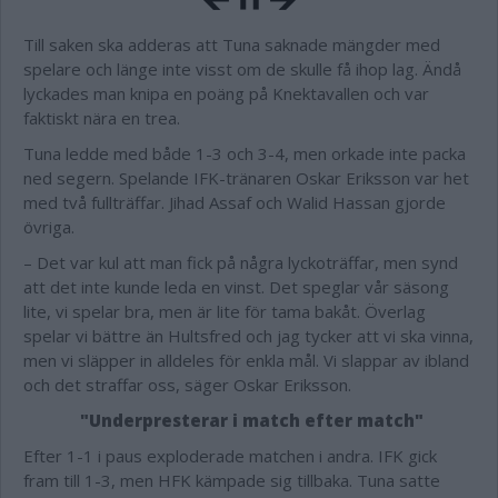
Till saken ska adderas att Tuna saknade mängder med
spelare och länge inte visst om de skulle få ihop lag. Ändå
lyckades man knipa en poäng på Knektavallen och var
faktiskt nära en trea.
Tuna ledde med både 1-3 och 3-4, men orkade inte packa
ned segern. Spelande IFK-tränaren Oskar Eriksson var het
med två fullträffar. Jihad Assaf och Walid Hassan gjorde
övriga.
– Det var kul att man fick på några lyckoträffar, men synd
att det inte kunde leda en vinst. Det speglar vår säsong
lite, vi spelar bra, men är lite för tama bakåt. Överlag
spelar vi bättre än Hultsfred och jag tycker att vi ska vinna,
men vi släpper in alldeles för enkla mål. Vi slappar av ibland
och det straffar oss, säger Oskar Eriksson.
"Underpresterar i match efter match"
Efter 1-1 i paus exploderade matchen i andra. IFK gick
fram till 1-3, men HFK kämpade sig tillbaka. Tuna satte