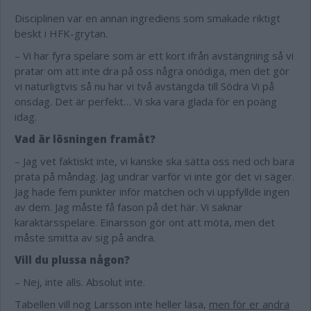
Disciplinen var en annan ingrediens som smakade riktigt
beskt i HFK-grytan.
– Vi har fyra spelare som är ett kort ifrån avstängning så vi
pratar om att inte dra på oss några onödiga, men det gör
vi naturligtvis så nu har vi två avstängda till Södra Vi på
onsdag. Det är perfekt… Vi ska vara glada för en poäng
idag.
Vad är lösningen framåt?
– Jag vet faktiskt inte, vi kanske ska sätta oss ned och bara
prata på måndag. Jag undrar varför vi inte gör det vi säger.
Jag hade fem punkter inför matchen och vi uppfyllde ingen
av dem. Jag måste få fason på det här. Vi saknar
karaktärsspelare. Einarsson gör ont att möta, men det
måste smitta av sig på andra.
Vill du plussa någon?
– Nej, inte alls. Absolut inte.
Tabellen vill nog Larsson inte heller läsa,
men för er andra