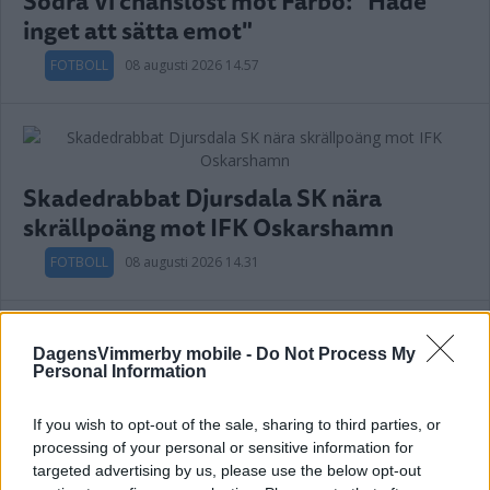
Södra Vi chanslöst mot Fårbo: "Hade
inget att sätta emot"
FOTBOLL
08 augusti 2026 14.57
Skadedrabbat Djursdala SK nära
skrällpoäng mot IFK Oskarshamn
FOTBOLL
08 augusti 2026 14.31
Annons:
DagensVimmerby mobile -
Do Not Process My
Personal Information
If you wish to opt-out of the sale, sharing to third parties, or
Stark vändning av Vimmerby IF dam:
processing of your personal or sensitive information for
"Klart välförtjänt"
targeted advertising by us, please use the below opt-out