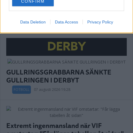
CONFIRM
consent section.
Annons:
Data Deletion
Data Access
Privacy Policy
DERBY
GULLRINGSGRABBARNA SÄNKTE
GULLRINGEN I DERBYT
FOTBOLL
07 augusti 2026 19.28
Extremt ingenmansland när VIF