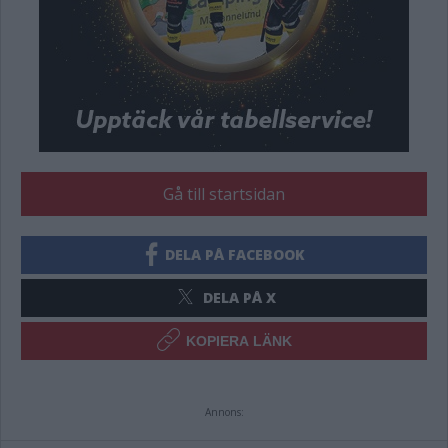
Gå till startsidan
DELA PÅ FACEBOOK
DELA PÅ X
KOPIERA LÄNK
Annons: