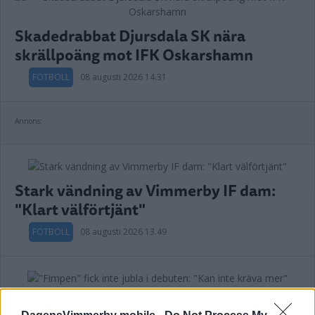
Skadedrabbat Djursdala SK nära
skrällpoäng mot IFK Oskarshamn
FOTBOLL
08 augusti 2026 14.31
Annons:
Stark vändning av Vimmerby IF dam:
"Klart välförtjänt"
FOTBOLL
08 augusti 2026 13.49
"Fimpen" fick inte jubla i debuten: "Kan