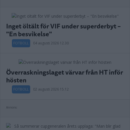
Inget öltält för VIF under superderbyt –
"En besvikelse"
FOTBOLL
04 augusti 2026 12.30
Överraskningslaget värvar från HT inför
hösten
FOTBOLL
02 augusti 2026 15.12
Annons: