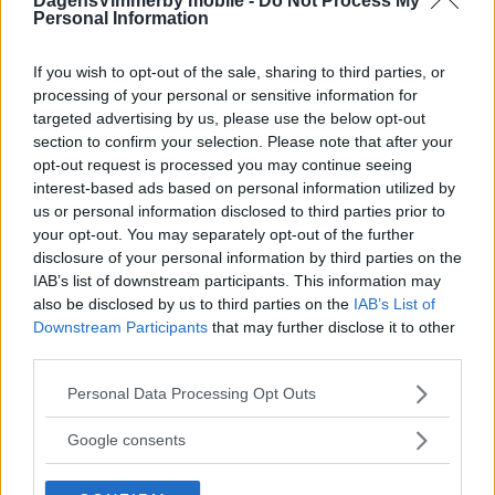
inte kräva mer"
DagensVimmerby mobile -
Do Not Process My
Personal Information
FOTBOLL
07 augusti 2026 20.56
If you wish to opt-out of the sale, sharing to third parties, or
processing of your personal or sensitive information for
Annons:
targeted advertising by us, please use the below opt-out
section to confirm your selection. Please note that after your
opt-out request is processed you may continue seeing
interest-based ads based on personal information utilized by
us or personal information disclosed to third parties prior to
your opt-out. You may separately opt-out of the further
Lindgren nöjd: "Nödvändigt om vi ska
disclosure of your personal information by third parties on the
kriga om seriesegern"
IAB’s list of downstream participants. This information may
also be disclosed by us to third parties on the
IAB’s List of
FOTBOLL
07 augusti 2026 20.42
Downstream Participants
that may further disclose it to other
third parties.
Please note that this website/app uses one or more Google
Personal Data Processing Opt Outs
VIDEO: Albin målskytt i derbyt mot
services and may gather and store information including but
not limited to your visit or usage behaviour. You may click to
moderklubben
Google consents
grant or deny consent to Google and its third-party tags to
use your data for below specified purposes in below Google
FOTBOLL
07 augusti 2026 20.08