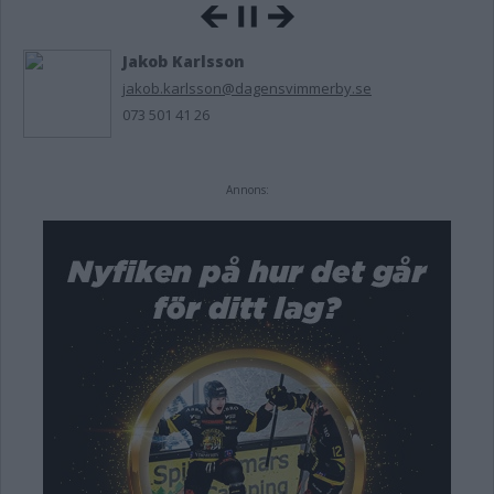
Jakob Karlsson
jakob.karlsson@dagensvimmerby.se
073 501 41 26
Annons: