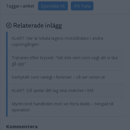
Taggar i artikel
Djursdala SK
IFK Tuna
Relaterade inlägg
KLART: Här är lokala lagens motståndare i andra
cupomgången
Tränaren efter krysset: "Vet inte vem som sagt att vi ska
gå upp"
Derbytätt som vanligt i femman – så ser serien ut
KLART: Då spelar ditt lag sina matcher i KM
Myrén bröt handleden mot sin förra klubb – tvingad till
operation
Kommentera