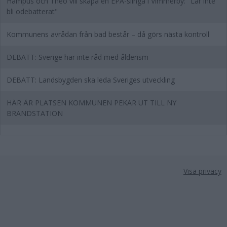
Hampus och Theo vill skapa en EPA-slinga i Vimmerby: "Lär inte
bli odebatterat"
Kommunens avrådan från bad består – då görs nästa kontroll
DEBATT: Sverige har inte råd med ålderism
DEBATT: Landsbygden ska leda Sveriges utveckling
HÄR ÄR PLATSEN KOMMUNEN PEKAR UT TILL NY
BRANDSTATION
Visa privacy