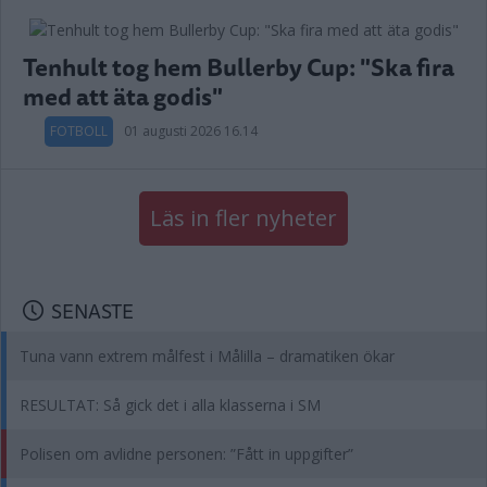
Tenhult tog hem Bullerby Cup: "Ska fira
med att äta godis"
FOTBOLL
01 augusti 2026 16.14
Läs in fler nyheter
SENASTE
Tuna vann extrem målfest i Målilla – dramatiken ökar
RESULTAT: Så gick det i alla klasserna i SM
Polisen om avlidne personen: ”Fått in uppgifter”