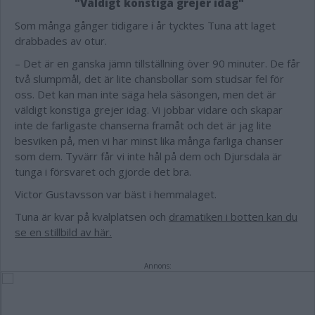
"Väldigt konstiga grejer idag"
Som många gånger tidigare i år tycktes Tuna att laget
drabbades av otur.
– Det är en ganska jämn tillställning över 90 minuter. De får
två slumpmål, det är lite chansbollar som studsar fel för
oss. Det kan man inte säga hela säsongen, men det är
väldigt konstiga grejer idag. Vi jobbar vidare och skapar
inte de farligaste chanserna framåt och det är jag lite
besviken på, men vi har minst lika många farliga chanser
som dem. Tyvärr får vi inte hål på dem och Djursdala är
tunga i försvaret och gjorde det bra.
Victor Gustavsson var bäst i hemmalaget.
Tuna är kvar på kvalplatsen och
dramatiken i botten kan du
se en stillbild av här.
Annons: