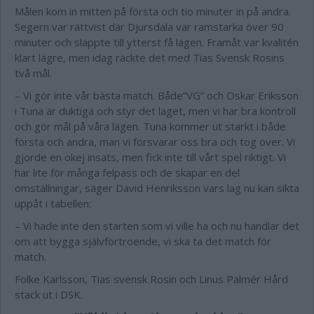
Målen kom in mitten på första och tio minuter in på andra.
Segern var rättvist där Djursdala var ramstarka över 90
minuter och släppte till ytterst få lägen. Framåt var kvalitén
klart lägre, men idag räckte det med Tias Svensk Rosins
två mål.
– Vi gör inte vår bästa match. Både”VG” och Oskar Eriksson
i Tuna är duktiga och styr det laget, men vi har bra kontroll
och gör mål på våra lägen. Tuna kommer ut starkt i både
första och andra, man vi försvarar oss bra och tog över. Vi
gjorde en okej insats, men fick inte till vårt spel riktigt. Vi
har lite för många felpass och de skapar en del
omställningar, säger David Henriksson vars lag nu kan sikta
uppåt i tabellen:
– Vi hade inte den starten som vi ville ha och nu handlar det
om att bygga självförtroende, vi ska ta det match för
match.
Folke Karlsson, Tias svensk Rosin och Linus Palmér Hård
stack ut i DSK.