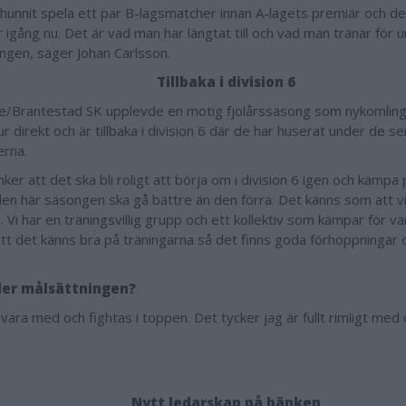
 hunnit spela ett par B-lagsmatcher innan A-lagets premiär och det
igång nu. Det är vad man har längtat till och vad man tränar för 
ngen, säger Johan Carlsson.
Tillbaka i division 6
e/Brantestad SK upplevde en motig fjolårssäsong som nykomling i
 ur direkt och är tillbaka i division 6 där de har huserat under de s
rna.
nker att det ska bli roligt att börja om i division 6 igen och kämpa
 den här säsongen ska gå bättre än den förra. Det känns som att v
 Vi har en träningsvillig grupp och ett kollektiv som kämpar för va
att det känns bra på träningarna så det finns goda förhoppningar 
der målsättningen?
 vara med och fightas i toppen. Det tycker jag är fullt rimligt med d
Nytt ledarskap på bänken