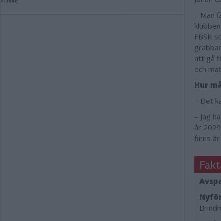
Annons:
– Man få
klubben
FBSK so
grabbar 
att gå 
och mat
Hur må
– Det ka
– Jag ha
år 2029
finns är 
Fakt
Avspa
Nyför
Brind