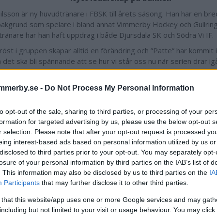
Nilsson är ny huvudtränare i FBSK till årets säsong. Han har en bre
bakgrund som spelare i bland annat Vimmerby Hockey och Gullrin
stränare har han haft uppdrag i både Djursdala SK och Södra Vi IF.
 röst i gruppen skapar alltid en förändring och ”Patte” har kommit
 det ska bli spännande att se hur vi står oss nu när serien drar ig
matchen frågar man sig ”hur står vi oss gentemot andra lag?” ”har v
och ”har vi sprungit tillräckligt? ”Patte” är lite old school och sett til
mmerby.se -
Do Not Process My Personal Information
 en del på försäsongen. Det är roligt och det är det jag själv jag
to opt-out of the sale, sharing to third parties, or processing of your per
 du säga att det har varit mycket löpträning under för
formation for targeted advertising by us, please use the below opt-out s
r selection. Please note that after your opt-out request is processed y
r haft tränare som det har varit mer löp med, men jag tycker att d
eing interest-based ads based on personal information utilized by us or
 och på försäsongen har jag inga problem med det.
disclosed to third parties prior to your opt-out. You may separately opt-
"Hårda jobbet jag får stå för"
losure of your personal information by third parties on the IAB’s list of
. This information may also be disclosed by us to third parties on the
IA
 från en juniorsäsong i Vimmerby IF en gång i tiden har Johan Carl
Participants
that may further disclose it to other third parties.
oderklubben FBSK trogen.
 that this website/app uses one or more Google services and may gath
de ett uppehåll på några år, vilket gör att jag är inne på 13:e säs
including but not limited to your visit or usage behaviour. You may click 
aget. ”Robban” (Robert Nilsson, målvakt i FBSK) är inne på 20:e s