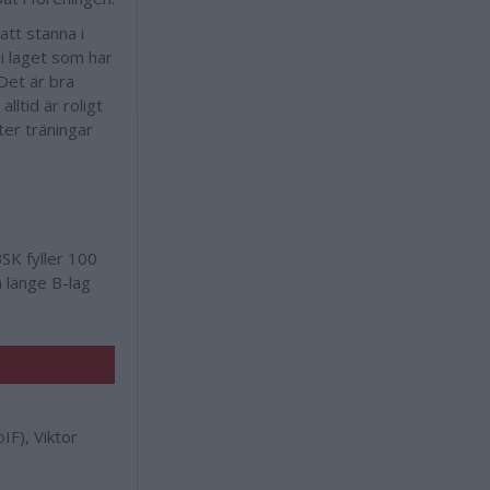
att stanna i
i laget som har
Det är bra
lltid är roligt
ter träningar
BSK fyller 100
å länge B-lag
IF), Viktor