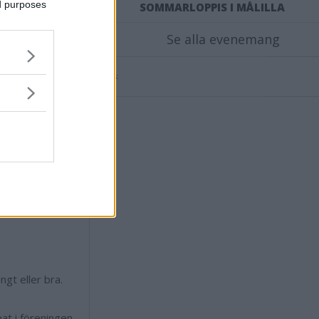
ed purposes
SOMMARLOPPIS I MÅLILLA
e och rivig
Se alla evenemang
så det är det
Annons:
und och försöker
gar oavsett om
g tycker att det
r jag med och
gre och känner
ngt eller bra.
at i föreningen.