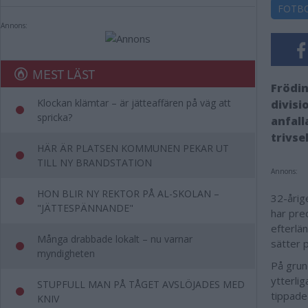
FOTB
Annons:
MEST LÄST
Frödin
Klockan klämtar – är jätteaffären på väg att
divisi
spricka?
anfall
trivse
HÄR ÄR PLATSEN KOMMUNEN PEKAR UT
TILL NY BRANDSTATION
Annons:
HON BLIR NY REKTOR PÅ AL-SKOLAN –
32-årig
"JÄTTESPÄNNANDE"
har pre
efterlä
Många drabbade lokalt – nu varnar
sätter 
myndigheten
På grun
ytterlig
STUPFULL MAN PÅ TÅGET AVSLÖJADES MED
tippade
KNIV