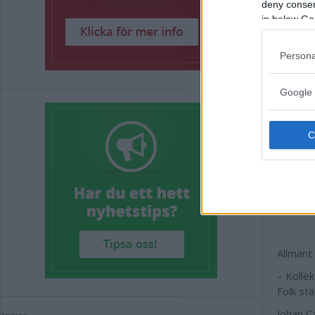
deny consent
ligger i 
in below Go
Johan C
anfalla
Persona
– Min sp
hårda jo
Google 
bidra m
Johan C
det rör 
– Det är
är rolig
spelar. 
av krop
Allmänt
– Kollek
Folk st
Johan C