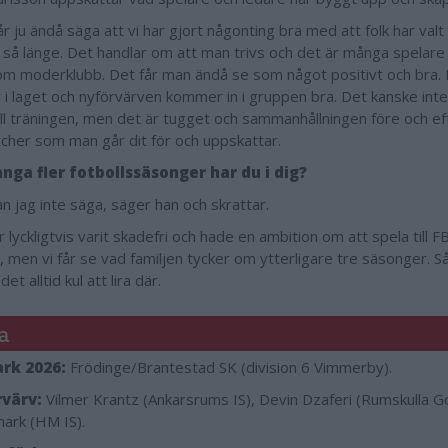
r ju ändå säga att vi har gjort någonting bra med att folk har valt 
 så länge. Det handlar om att man trivs och det är många spelare 
m moderklubb. Det får man ändå se som något positivt och bra. 
i laget och nyförvärven kommer in i gruppen bra. Det kanske inte a
till träningen, men det är tugget och sammanhållningen före och ef
cher som man går dit för och uppskattar.
nga fler fotbollssäsonger har du i dig?
n jag inte säga, säger han och skrattar.
r lyckligtvis varit skadefri och hade en ambition om att spela till F
, men vi får se vad familjen tycker om ytterligare tre säsonger. S
det alltid kul att lira där.
a
rk 2026:
Frödinge/Brantestad SK (division 6 Vimmerby).
värv:
Vilmer Krantz (Ankarsrums IS), Devin Dzaferi (Rumskulla Go
mark (HM IS).