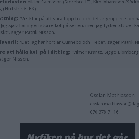
rförluster:
Viktor Svensson (Storebro IF), Kim Johansson (Södra V
 (Hultsfreds FK).
ttning:
”Vi siktar på att vara topp tre och det är gruppen som ha
 Jag själv har ingen större koll på serien, men jag tycker att det k
tiskt”, säger Patrik Nilsson.
favorit:
”Det jag har hört är Gunnebo och Hebe”, säger Patrik Ni
e att hålla koll på i ditt lag:
”Vilmer Krantz, Sigge Blomber
 säger Nilsson.
Ossian Mathiasson
ossian.mathiasson@dag
070 378 71 16