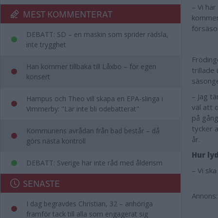
– Vi har
MEST KOMMENTERAT
kommer 
försäso
DEBATT: SD – en maskin som sprider rädsla,
inte trygghet
Fröding
Han kommer tillbaka till Låxbo – för egen
trillade
konsert
säsonge
– Jag tä
Hampus och Theo vill skapa en EPA-slinga i
väl att
Vimmerby: "Lär inte bli odebatterat"
på gång.
tycker 
Kommunens avrådan från bad består – då
år.
görs nästa kontroll
Hur ly
DEBATT: Sverige har inte råd med ålderism
– Vi ska
SENASTE
Annons:
I dag begravdes Christian, 32 – anhöriga
framför tack till alla som engagerat sig