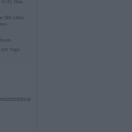
i IF), Elias
r fått sätta
änns
lsson.
g och Tage
ensvimmerby.se