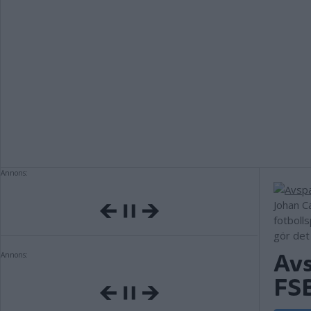
Annons:
Johan C
fotbolls
gör det
Avs
Annons:
FSB