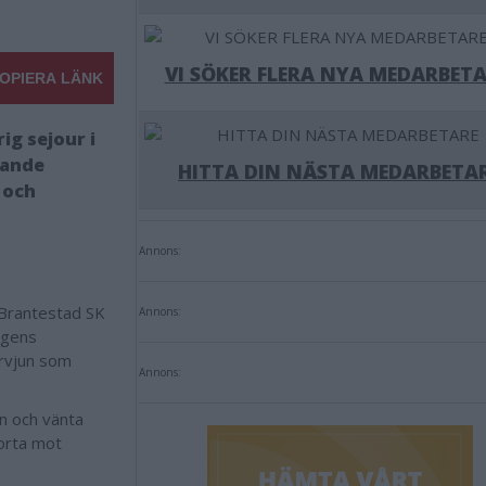
VI SÖKER FLERA NYA MEDARBETA
OPIERA LÄNK
ig sejour i
bbande
HITTA DIN NÄSTA MEDARBETA
 och
Annons:
/Brantestad SK
Annons:
agens
ervjun som
Annons:
n och vänta
borta mot