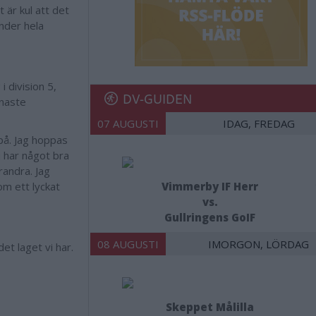
 är kul att det
under hela
 division 5,
DV-GUIDEN
enaste
07 AUGUSTI
IDAG, FREDAG
 på. Jag hoppas
i har något bra
randra. Jag
om ett lyckat
Vimmerby IF Herr
vs.
Gullringens GoIF
08 AUGUSTI
IMORGON, LÖRDAG
et laget vi har.
Skeppet Målilla