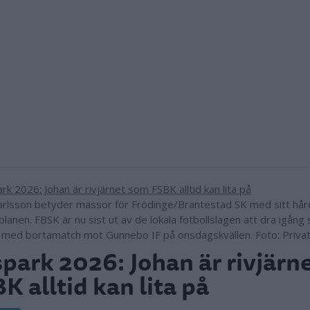
arlsson betyder massor för Frödinge/Brantestad SK med sitt hård
planen. FBSK är nu sist ut av de lokala fotbollslagen att dra igång
 med bortamatch mot Gunnebo IF på onsdagskvällen. Foto: Priva
park 2026: Johan är rivjärn
K alltid kan lita på