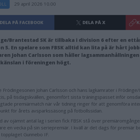
29 april 2026 10.00
OLL
DELA PÅ FACEBOOK
DELA PÅ X
K
ge/Brantestad SK är tillbaka i division 6 efter en ettår
on 5. En spelare som FBSK alltid kan lita på är hårt jo
aren Johan Carlsson som håller lagsammanhållningen
lkänslan i föreningen högt.
e Frödingesonen Johan Carlsson och hans lagkamrater i Frödinge
cis, på tisdagskvällen, genomfört sista träningspasset inför onsd
ngtade premiärmatch när vår tidning ringer för att genomföra int
punkt för årets avsparkssäsong på fotbollssidan.
d av ojämnt antal lag i serien fick FBSK stå över premiäromgånge
are en vecka på sin seriepremiär. I kväll är det dags för premiär 
 topplaget Gunnebo IF.