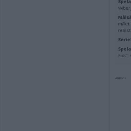
Spela
Wiberg
Målsä
målet.
realis
Serie
Spelar
Falk",
Annons: