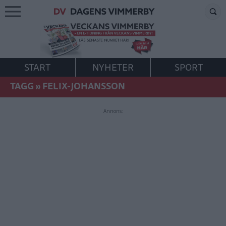
START
NYHETER
SPORT
TAGG
»
FELIX-JOHANSSON
Annons: