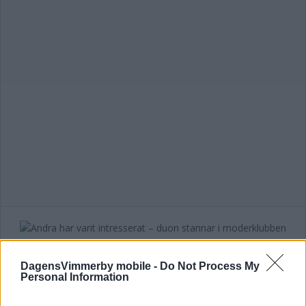
Andra har varit intresserat – duon
stannar i moderklubben
DagensVimmerby mobile -
Do Not Process My
Personal Information
FOTBOLL
25 november 2024 08.48