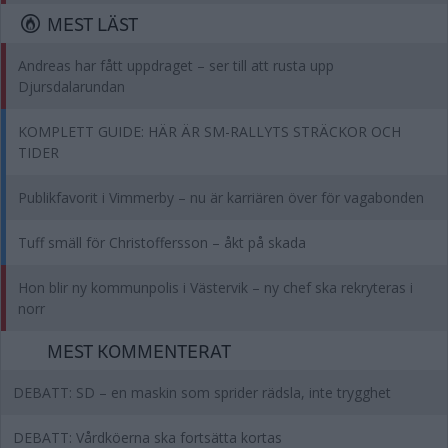
MEST LÄST
Andreas har fått uppdraget – ser till att rusta upp
Djursdalarundan
KOMPLETT GUIDE: HÄR ÄR SM-RALLYTS STRÄCKOR OCH
TIDER
Publikfavorit i Vimmerby – nu är karriären över för vagabonden
Tuff smäll för Christoffersson – åkt på skada
Hon blir ny kommunpolis i Västervik – ny chef ska rekryteras i
norr
MEST KOMMENTERAT
DEBATT: SD – en maskin som sprider rädsla, inte trygghet
DEBATT: Vårdköerna ska fortsätta kortas