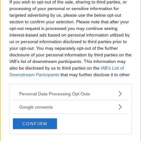
If you wish to opt-out of the sale, sharing to third parties, or
processing of your personal or sensitive information for
targeted advertising by us, please use the below opt-out
Egna produkten blir kvar i Gullringen
section to confirm your selection. Please note that after your
opt-out request is processed you may continue seeing
FOTBOLL
11 december 2023 08.18
interest-based ads based on personal information utilized by
us or personal information disclosed to third parties prior to
your opt-out. You may separately opt-out of the further
Annons:
disclosure of your personal information by third parties on the
IAB’s list of downstream participants. This information may
also be disclosed by us to third parties on the
IAB’s List of
Downstream Participants
that may further disclose it to other
third parties.
Stark match av Felix: ”Känns
frustrerande”
Please note that this website/app uses one or more Google
Personal Data Processing Opt Outs
services and may gather and store information including but
FOTBOLL
23 september 2022 20.24
not limited to your visit or usage behaviour. You may click to
Google consents
grant or deny consent to Google and its third-party tags to
use your data for below specified purposes in below Google
CONFIRM
consent section.
16-åringen gjorde sitt första seniormål: