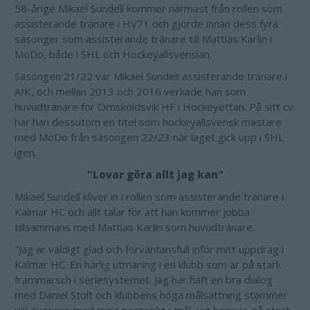
58-årige Mikael Sundell kommer närmast från rollen som
assisterande tränare i HV71 och gjorde innan dess fyra
säsonger som assisterande tränare till Mattias Karlin i
MoDo, både i SHL och Hockeyallsvenslan.
Säsongen 21/22 var Mikael Sundell assisterande tränare i
AIK, och mellan 2013 och 2016 verkade han som
huvudtränare för Örnsköldsvik HF i Hockeyettan. På sitt cv
har han dessutom en titel som hockeyallsvensk mästare
med MoDo från säsongen 22/23 när laget gick upp i SHL
igen.
"Lovar göra allt jag kan"
Mikael Sundell kliver in i rollen som assisterande tränare i
Kalmar HC och allt talar för att han kommer jobba
tillsammans med Mattias Karlin som huvudtränare.
"Jag är väldigt glad och förväntansfull inför mitt uppdrag i
Kalmar HC. En härlig utmaning i en klubb som är på stark
frammarsch i seriesystemet. Jag har haft en bra dialog
med Daniel Stolt och klubbens höga målsättning stämmer