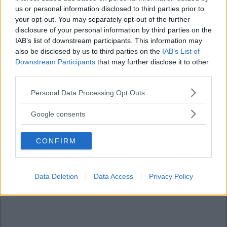
us or personal information disclosed to third parties prior to
your opt-out. You may separately opt-out of the further
disclosure of your personal information by third parties on the
IAB’s list of downstream participants. This information may
also be disclosed by us to third parties on the
IAB’s List of
Downstream Participants
that may further disclose it to other
third parties.
Please note that this website/app uses one or more Google
Personal Data Processing Opt Outs
services and may gather and store information including but
not limited to your visit or usage behaviour. You may click to
Google consents
grant or deny consent to Google and its third-party tags to
use your data for below specified purposes in below Google
CONFIRM
consent section.
Data Deletion
Data Access
Privacy Policy