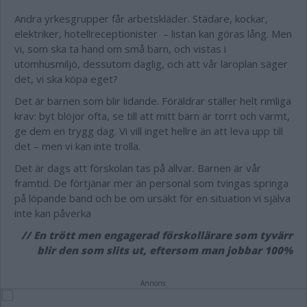
Andra yrkesgrupper får arbetskläder. Städare, kockar,
elektriker, hotellreceptionister – listan kan göras lång. Men
vi, som ska ta hand om små barn, och vistas i
utomhusmiljö, dessutom daglig, och att vår läroplan säger
det, vi ska köpa eget?
Det är barnen som blir lidande. Föräldrar ställer helt rimliga
krav: byt blöjor ofta, se till att mitt barn är torrt och varmt,
ge dem en trygg dag. Vi vill inget hellre än att leva upp till
det – men vi kan inte trolla.
Det är dags att förskolan tas på allvar. Barnen är vår
framtid. De förtjänar mer än personal som tvingas springa
på löpande band och be om ursäkt för en situation vi själva
inte kan påverka
// En trött men engagerad förskollärare som tyvärr
blir den som slits ut, eftersom man jobbar 100%
Annons: