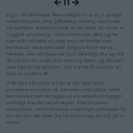
Vi gör vårt allra bästa. Men verkligheten är att vi springer
mellan blöjbyten, tröst, påklädning, matning, sovstunder
och konflikter. Barnen förtjänar att bli sedda, att mötas av
trygghet och omsorg – men vi hinner inte, alltid. Jag har
själv stått vid hallen och tagit emot en förälder som
berättar att deras barn hade dyngsura fötter när de
hämtade, eller att blöjan inte bytts tillräckligt ofta. Jag står
där och ber om ursäkt, men inom mig tänker jag: ditt barn
hade inga stövlar på hyllan – och vi är för få vuxna för att
hinna se och höra allt.
Vi får höra från rektor att det är vårt eget fel att
personalen inte räcker till, eftersom vi inte jobbar heltid.
Men ansvaret kan inte läggas på oss enskilda pedagoger.
Samtidigt dras det ner på vikarier, frukt till barnen –
arbetskläder, och nu förväntas vi köpa egna ytterkläder för
att vara ute i alla väder. Jag kan ju inte säga att idag går vi
inte ut?
*