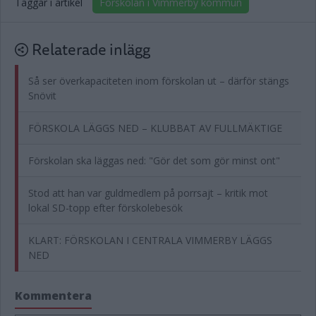
Taggar i artikel
Förskolan i Vimmerby kommun
Relaterade inlägg
Så ser överkapaciteten inom förskolan ut – därför stängs
Snövit
FÖRSKOLA LÄGGS NED – KLUBBAT AV FULLMÄKTIGE
Förskolan ska läggas ned: "Gör det som gör minst ont"
Stod att han var guldmedlem på porrsajt – kritik mot
lokal SD-topp efter förskolebesök
KLART: FÖRSKOLAN I CENTRALA VIMMERBY LÄGGS
NED
Kommentera