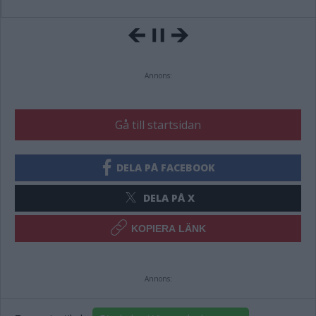
Annons:
Gå till startsidan
DELA PÅ FACEBOOK
DELA PÅ X
KOPIERA LÄNK
Annons: