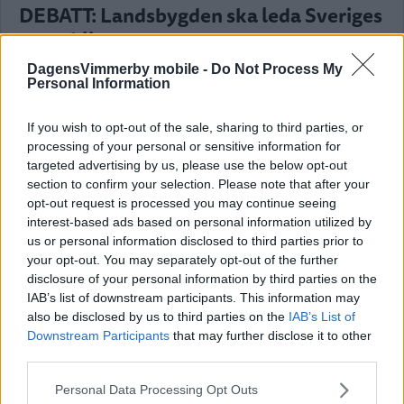
DEBATT: Landsbygden ska leda Sveriges
utveckling
DEBATT
06 augusti 2026 16.00
DagensVimmerby mobile -
Do Not Process My
Personal Information
Annons:
If you wish to opt-out of the sale, sharing to third parties, or
processing of your personal or sensitive information for
targeted advertising by us, please use the below opt-out
section to confirm your selection. Please note that after your
opt-out request is processed you may continue seeing
interest-based ads based on personal information utilized by
DEBATT: Jämlik vård kräver att vi vågar
us or personal information disclosed to third parties prior to
lämna ett föråldrat system
your opt-out. You may separately opt-out of the further
disclosure of your personal information by third parties on the
DEBATT
06 augusti 2026 12.00
IAB’s list of downstream participants. This information may
also be disclosed by us to third parties on the
IAB’s List of
Downstream Participants
that may further disclose it to other
third parties.
Please note that this website/app uses one or more Google
DEBATT: Gärna fler miljardärer – men
Personal Data Processing Opt Outs