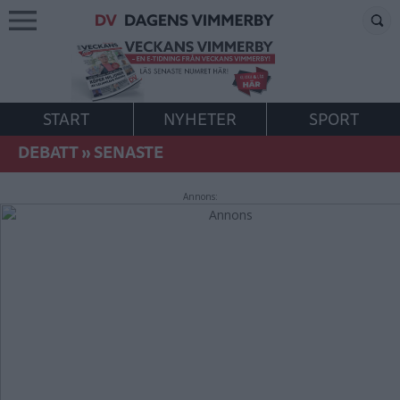
START
NYHETER
SPORT
DEBATT
»
SENASTE
Annons: