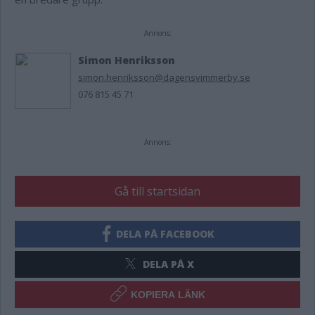
Annons:
Simon Henriksson
simon.henriksson@dagensvimmerby.se
076 815 45 71
Annons:
Gå till startsidan
DELA PÅ FACEBOOK
DELA PÅ X
KOPIERA LÄNK