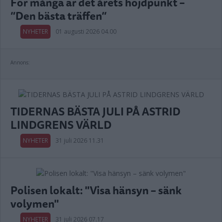
För många är det årets höjdpunkt –
”Den bästa träffen”
NYHETER
01 augusti 2026 04.00
Annons:
TIDERNAS BÄSTA JULI PÅ ASTRID
LINDGRENS VÄRLD
NYHETER
31 juli 2026 11.31
Polisen lokalt: "Visa hänsyn – sänk
volymen"
NYHETER
31 juli 2026 07.17