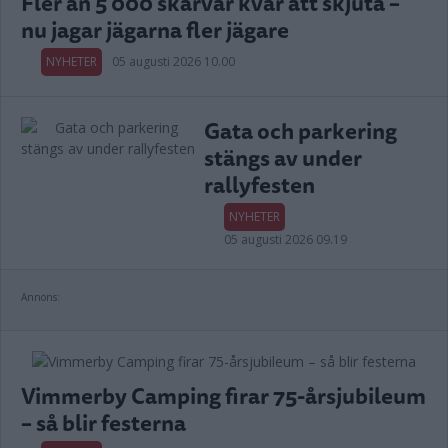
Fler än 5 000 skarvar kvar att skjuta –
nu jagar jägarna fler jägare
NYHETER
05 augusti 2026 10.00
Gata och parkering
stängs av under
rallyfesten
NYHETER
05 augusti 2026 09.19
Annons:
Vimmerby Camping firar 75-årsjubileum
– så blir festerna