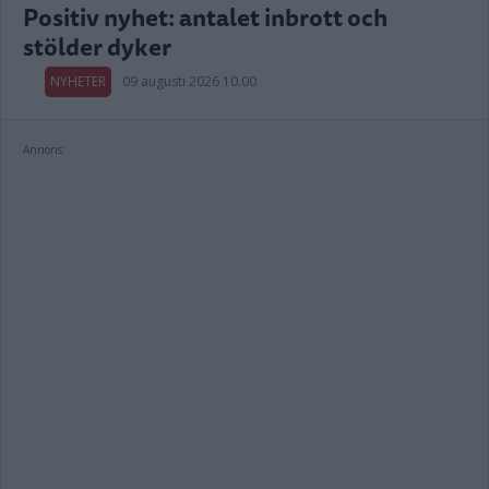
Positiv nyhet: antalet inbrott och
stölder dyker
NYHETER
09 augusti 2026 10.00
Annons: