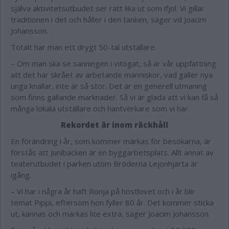
själva aktivitetsutbudet ser rätt lika ut som ifjol. Vi gillar
traditionen i det och håller i den tanken, säger vd Joacim
Johansson.
Totalt har man ett drygt 50-tal utställare.
– Om man ska se sanningen i vitögat, så är vår uppfattning
att det här skrået av arbetande människor, vad gäller nya
unga knallar, inte är så stor. Det är en generell utmaning
som finns gällande marknader. Så vi är glada att vi kan få så
många lokala utställare och hantverkare som vi har.
Rekordet är inom räckhåll
En förändring i år, som kommer märkas för besökarna, är
förstås att Junibacken är en byggarbetsplats. Allt annat av
teaterutbudet i parken utom Bröderna Lejonhjärta är
igång.
– Vi har i några år haft Ronja på höstlovet och i år blir
temat Pippi, eftersom hon fyller 80 år. Det kommer sticka
ut, kännas och märkas lite extra, säger Joacim Johansson.