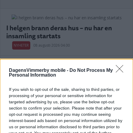
I helgen brann deras hus – nu har en
insamling startats
NYHETER
08 augusti 2026 04.00
DagensVimmerby mobile -
Do Not Process My
Personal Information
I dag begravdes Christian, 32 – anhöriga
framför tack till alla som engagerat sig
If you wish to opt-out of the sale, sharing to third parties, or
processing of your personal or sensitive information for
NYHETER
07 augusti 2026 14.25
targeted advertising by us, please use the below opt-out
section to confirm your selection. Please note that after your
opt-out request is processed you may continue seeing
Annons:
interest-based ads based on personal information utilized by
us or personal information disclosed to third parties prior to
your opt-out. You may separately opt-out of the further