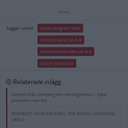
Annons:
Taggar i artikel
Astrid Lindgrens Värld
Höstlovsöppet på ALV
Höstlovsmarknaden på ALV
Joacim Johansson
Relaterade inlägg
Familjen från Linköping blev rekordgästerna – hyllar
presenten man fick
REKORDET INOM RÄCKHÅLL FÖR ASTRID LINDGRENS
VÄRLD