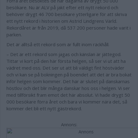
Förra året besöktes de här dagarna av drygt 50 000
besökare. Nu är ALV på jakt efter ett nytt rekord och
behöver drygt 46 700 besökare ytterligare för att skriva
ett nytt rekord i historien om Astrid Lindgrens Värld.
Rekordåret är från 2019, då 537 200 personer hade varit i
parken.
Det är alltså ett rekord som är fullt inom räckhåll.
– Det är ett rekord som jagas och känslan är jättegod.
Tittar vi kort på den här första helgen, så ser vi ut att ha
vädret med oss. Det ser ut att bli väldigt fint höstväder
och vi kan se på bokningen på boendet att det är bra bokat
inför helgen som kommer. Det här är slutet på danskarnas
höstlov och det blir många danskar hos oss i helgen. Vi ser
med tillförsikt fram emot det här absolut. Vi hade drygt 50
000 besökare förra året och bara vi kommer nära det, så
kommer det bli ett nytt gästrekord.
Annons: