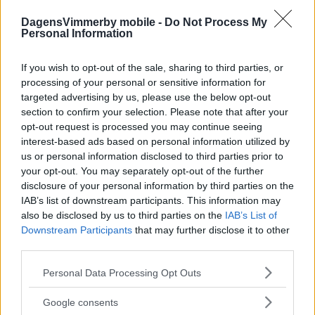
DagensVimmerby mobile -
Do Not Process My
Personal Information
If you wish to opt-out of the sale, sharing to third parties, or
processing of your personal or sensitive information for
targeted advertising by us, please use the below opt-out
section to confirm your selection. Please note that after your
opt-out request is processed you may continue seeing
interest-based ads based on personal information utilized by
us or personal information disclosed to third parties prior to
your opt-out. You may separately opt-out of the further
disclosure of your personal information by third parties on the
IAB’s list of downstream participants. This information may
also be disclosed by us to third parties on the
IAB’s List of
Downstream Participants
that may further disclose it to other
third parties.
Please note that this website/app uses one or more Google
Personal Data Processing Opt Outs
services and may gather and store information including but
not limited to your visit or usage behaviour. You may click to
Google consents
grant or deny consent to Google and its third-party tags to