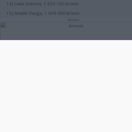
14) Lada Dvinova, 1 653 100 kronor.
15) Amelie Dunge, 1 639 300 kronor.
Annons:
16) Anna Saxholm, 1 639 200 kronor.
17) Farida Aurfan, 1 621 600 kronor.
18) Johan Hoffstedt, 1 557 900 kronor.
19) Antti Niiranen, 1 553 500 kronor.
20) Jonas Hedqvist, 1 552 700 kronor.
21) Johan Hassel, 1 465 900 kronor.
22) Andreas Horste, 1 452 300 kronor.
23) Kristina Alsér, 1 442 000 kronor.
24) Martin Karlsson, 1 374 100 kronor.
25) Fredrik Jaensson, 1 347 100 kronor.
26) Jimmie Dyrberg, 1 343 300 kronor.
27) Christoffer Olofsson, 1 318 800 kronor.