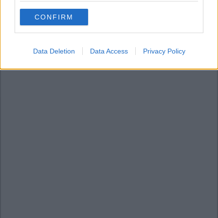
use your data for below specified purposes in below Google
CONFIRM
consent section.
Data Deletion
Data Access
Privacy Policy