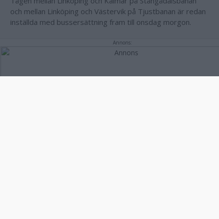
Tågen mellan Linköping och Kalmar på Stångådalsbanan
och mellan Linköping och Västervik på Tjustbanan är redan
inställda med bussersättning fram till onsdag morgon.
Annons:
Annons: