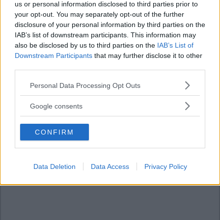
us or personal information disclosed to third parties prior to
your opt-out. You may separately opt-out of the further
disclosure of your personal information by third parties on the
IAB’s list of downstream participants. This information may
also be disclosed by us to third parties on the
IAB’s List of
Downstream Participants
that may further disclose it to other
third parties.
Please note that this website/app uses one or more Google
Personal Data Processing Opt Outs
services and may gather and store information including but
not limited to your visit or usage behaviour. You may click to
Google consents
grant or deny consent to Google and its third-party tags to
use your data for below specified purposes in below Google
CONFIRM
consent section.
Data Deletion
Data Access
Privacy Policy