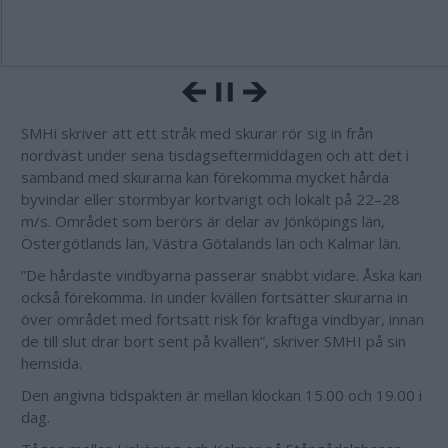
SMHi skriver att ett stråk med skurar rör sig in från
nordväst under sena tisdagseftermiddagen och att det i
samband med skurarna kan förekomma mycket hårda
byvindar eller stormbyar kortvarigt och lokalt på 22–28
m/s. Området som berörs är delar av Jönköpings län,
Östergötlands län, Västra Götalands län och Kalmar län.
”De hårdaste vindbyarna passerar snabbt vidare. Åska kan
också förekomma. In under kvällen fortsätter skurarna in
över området med fortsatt risk för kraftiga vindbyar, innan
de till slut drar bort sent på kvällen”, skriver SMHI på sin
hemsida.
Den angivna tidspakten är mellan klockan 15.00 och 19.00 i
dag.