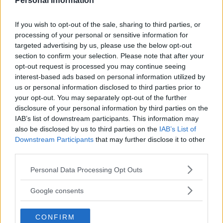
Personal Information
If you wish to opt-out of the sale, sharing to third parties, or
processing of your personal or sensitive information for
targeted advertising by us, please use the below opt-out
section to confirm your selection. Please note that after your
opt-out request is processed you may continue seeing
interest-based ads based on personal information utilized by
us or personal information disclosed to third parties prior to
your opt-out. You may separately opt-out of the further
disclosure of your personal information by third parties on the
IAB’s list of downstream participants. This information may
also be disclosed by us to third parties on the
IAB’s List of
Downstream Participants
that may further disclose it to other
third parties.
Please note that this website/app uses one or more Google
Personal Data Processing Opt Outs
services and may gather and store information including but
not limited to your visit or usage behaviour. You may click to
Google consents
grant or deny consent to Google and its third-party tags to
use your data for below specified purposes in below Google
CONFIRM
consent section.