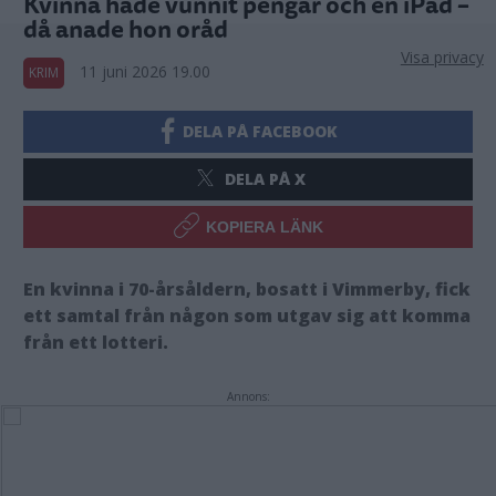
Kvinna hade vunnit pengar och en iPad –
då anade hon oråd
Visa privacy
11 juni 2026 19.00
KRIM
DELA PÅ FACEBOOK
DELA PÅ X
KOPIERA LÄNK
En kvinna i 70-årsåldern, bosatt i Vimmerby, fick
ett samtal från någon som utgav sig att komma
från ett lotteri.
Annons: