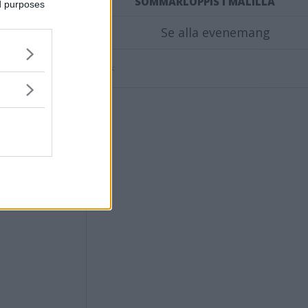
SOMMARLOPPIS I MÅLILLA
ed purposes
Se alla evenemang
Annons:
er på