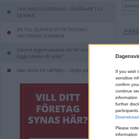
Kommen
TÄVLINGEN FÖRSENAD – ÅSKÅDARE TILL
SJUKHUS
EN TILL SJUKHUS EFTER OLYCKA I
VÄSTERVIKS KOMMUN
Extremt ingenmansland när VIF omstartar: "Får
lägga tabellen åt sidan"
Dagensvi
Man döms för rattfylleri – skyller på jäst saft
If you wish 
sensitive in
confirm you
continue se
information 
further disc
participants
Downstream 
Please note
information 