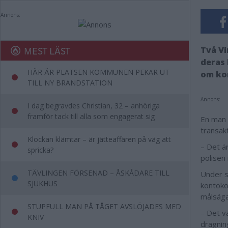
Annons:
MEST LÄST
Två V
deras 
HÄR ÄR PLATSEN KOMMUNEN PEKAR UT
om ko
TILL NY BRANDSTATION
Annons:
I dag begravdes Christian, 32 – anhöriga
framför tack till alla som engagerat sig
En man 
transak
Klockan klämtar – är jätteaffären på väg att
– Det ä
spricka?
polisen 
TÄVLINGEN FÖRSENAD – ÅSKÅDARE TILL
Under s
SJUKHUS
kontoko
målsäga
STUPFULL MAN PÅ TÅGET AVSLÖJADES MED
– Det v
KNIV
dragnin