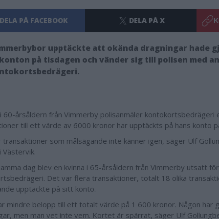
DELA PÅ FACEBOOK
DELA PÅ X
K
immerbybor upptäckte att okända dragningar hade gj
konton på tisdagen och vänder sig till polisen med 
ntokortsbedrägeri.
i 60-årsåldern från Vimmerby polisanmäler kontokortsbedrägeri e
tioner till ett värde av 6000 kronor har upptäckts på hans konto p
r transaktioner som målsägande inte känner igen, säger Ulf Gollu
i Västervik.
amma dag blev en kvinna i 65-årsåldern från Vimmerby utsatt fö
rtsbedrägeri. Det var flera transaktioner, totalt 18 olika transak
nde upptäckte på sitt konto.
ar mindre belopp till ett totalt värde på 1 600 kronor. Någon har g
gar, men man vet inte vem. Kortet är spärrat, säger Ulf Gollungb