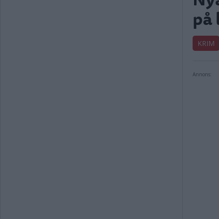
på 
KRIM
Annons: