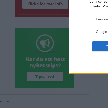
deny consent
in below Go
Persona
Man
Google 
jäs
KRIM
Annons:
Annons: