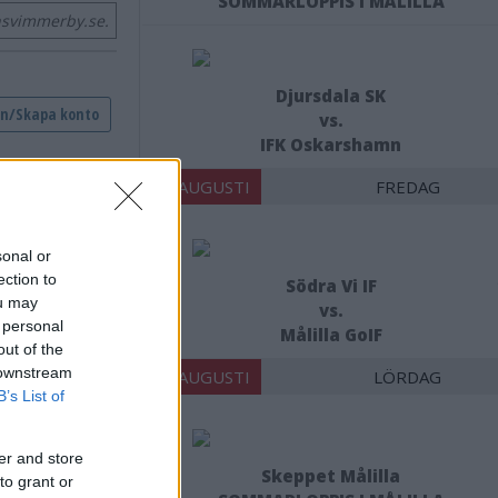
SOMMARLOPPIS I MÅLILLA
nsvimmerby.se.
Djursdala SK
vs.
IFK Oskarshamn
14 AUGUSTI
FREDAG
sonal or
ection to
Södra Vi IF
ou may
vs.
 personal
Målilla GoIF
out of the
 downstream
15 AUGUSTI
LÖRDAG
B’s List of
er and store
Skeppet Målilla
to grant or