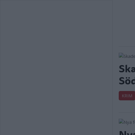
Ska
Söd
KRIM
Nya