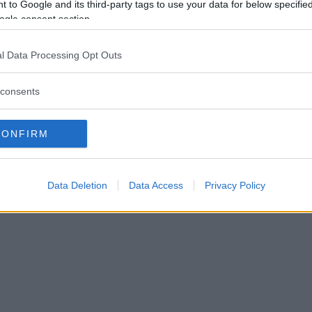
 to Google and its third-party tags to use your data for below specifi
ogle consent section.
l Data Processing Opt Outs
 döms för rattfylleri – skyll
consents
t saft
CONFIRM
07 augusti 2026 15.00
Data Deletion
Data Access
Privacy Policy