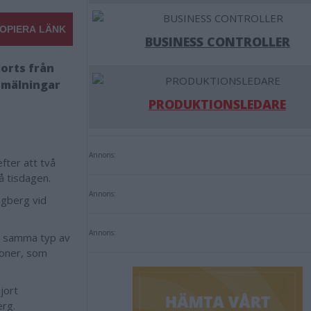
OPIERA LÄNK
BUSINESS CONTROLLER
orts från
anmälningar
PRODUKTIONSLEDARE
Annons:
fter att två
å tisdagen.
Annons:
ngberg vid
Annons:
r samma typ av
tioner, som
jort
erg.