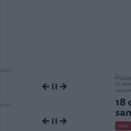
Annons:
En Vimm
MostPh
18 
Annons:
sa
KRIM