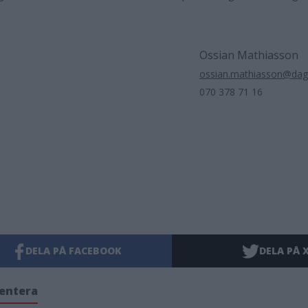
Ossian Mathiasson
ossian.mathiasson@dag
070 378 71 16
DELA PÅ FACEBOOK
DELA PÅ 
entera