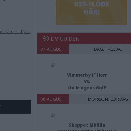
ensvimmerby.se
DV-GUIDEN
07 AUGUSTI
IDAG, FREDAG
Vimmerby IF Herr
vs.
Gullringens GoIF
08 AUGUSTI
IMORGON, LÖRDAG
X
Skeppet Målilla