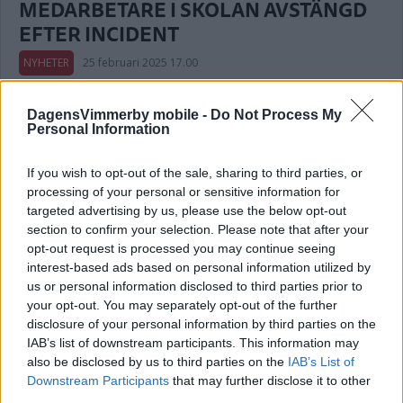
MEDARBETARE I SKOLAN AVSTÄNGD
EFTER INCIDENT
NYHETER
25 februari 2025 17.00
DagensVimmerby mobile -
Do Not Process My
Personal Information
Föräldrar bjuds in till möte på orten –
If you wish to opt-out of the sale, sharing to third parties, or
kommer skolan försvinna?
processing of your personal or sensitive information for
targeted advertising by us, please use the below opt-out
POLITIK
04 november 2024 17.00
section to confirm your selection. Please note that after your
opt-out request is processed you may continue seeing
interest-based ads based on personal information utilized by
Annons:
us or personal information disclosed to third parties prior to
your opt-out. You may separately opt-out of the further
disclosure of your personal information by third parties on the
IAB’s list of downstream participants. This information may
also be disclosed by us to third parties on the
IAB’s List of
Elever i Vimmerby ska utbildas – för att
Downstream Participants
that may further disclose it to other
third parties.