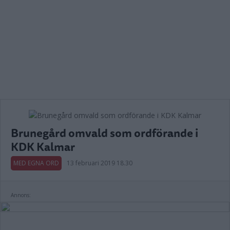
Brunegård omvald som ordförande i
KDK Kalmar
MED EGNA ORD
13 februari 2019 18.30
Annons: