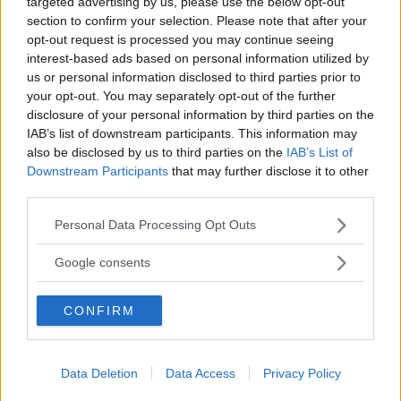
targeted advertising by us, please use the below opt-out
POLITIK
26 juni 2018 12.00
section to confirm your selection. Please note that after your
opt-out request is processed you may continue seeing
interest-based ads based on personal information utilized by
us or personal information disclosed to third parties prior to
your opt-out. You may separately opt-out of the further
KDK: Kvinnor och barn är inga
disclosure of your personal information by third parties on the
handelsvaror!
IAB’s list of downstream participants. This information may
also be disclosed by us to third parties on the
IAB’s List of
DEBATT
14 februari 2018 10.00
Downstream Participants
that may further disclose it to other
third parties.
Annons:
Please note that this website/app uses one or more Google
Personal Data Processing Opt Outs
services and may gather and store information including but
not limited to your visit or usage behaviour. You may click to
Google consents
grant or deny consent to Google and its third-party tags to
Brunegård får nytt förtroende som
use your data for below specified purposes in below Google
CONFIRM
consent section.
ordförande
POLITIK
02 februari 2018 12.00
Data Deletion
Data Access
Privacy Policy