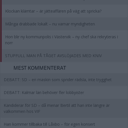
Klockan klämtar – är jätteaffären på väg att spricka?
Många drabbade lokalt – nu varnar myndigheten
Hon blir ny kommunpolis i Västervik – ny chef ska rekryteras i
norr
STUPFULL MAN PÅ TÅGET AVSLÖJADES MED KNIV
MEST KOMMENTERAT
DEBATT: SD – en maskin som sprider rädsla, inte trygghet
DEBATT: Kalmar län behöver fler lobbyister
Kandiderar för SD – då menar Bertil att han inte längre är
välkommen hos VIF
Han kommer tillbaka till Låxbo – för egen konsert