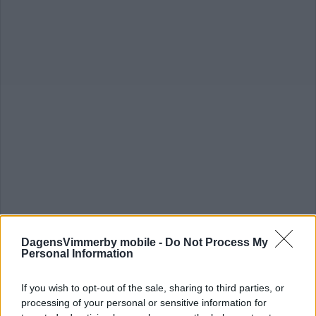
DagensVimmerby mobile -
Do Not Process My
Personal Information
Brunegård vill sätta hedersförtryck på
If you wish to opt-out of the sale, sharing to third parties, or
agendan – ”Utbildning är A och O”
processing of your personal or sensitive information for