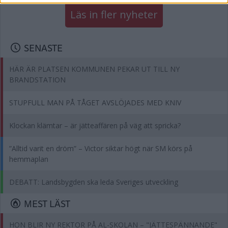
Läs in fler nyheter
SENASTE
HÄR ÄR PLATSEN KOMMUNEN PEKAR UT TILL NY
BRANDSTATION
STUPFULL MAN PÅ TÅGET AVSLÖJADES MED KNIV
Klockan klämtar – är jätteaffären på väg att spricka?
”Alltid varit en dröm” – Victor siktar högt när SM körs på
hemmaplan
DEBATT: Landsbygden ska leda Sveriges utveckling
MEST LÄST
HON BLIR NY REKTOR PÅ AL-SKOLAN – "JÄTTESPÄNNANDE"