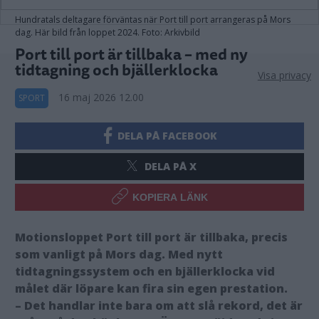
Hundratals deltagare förväntas när Port till port arrangeras på Mors
dag. Här bild från loppet 2024. Foto: Arkivbild
Port till port är tillbaka – med ny
tidtagning och bjällerklocka
Visa privacy
16 maj 2026 12.00
SPORT
DELA PÅ FACEBOOK
DELA PÅ X
KOPIERA LÄNK
Motionsloppet Port till port är tillbaka, precis
som vanligt på Mors dag. Med nytt
tidtagningssystem och en bjällerklocka vid
målet där löpare kan fira sin egen prestation.
– Det handlar inte bara om att slå rekord, det är