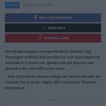
02 april 2026 21.47
FOTBOLL
DELA PÅ FACEBOOK
DELA PÅ X
KOPIERA LÄNK
De lokala lagens seriepremiärer närmar sig.
Genrepet mellan Västerviks FF och Djursdala SK
slutade 5–1 även om spelet ute på planen var
jämnare än vad siffrorna visar.
– Det Djursdala visade i dag var bättre än det de
visade förra året, säger VFF-tränaren Thomas
Kongstad.
Annons: