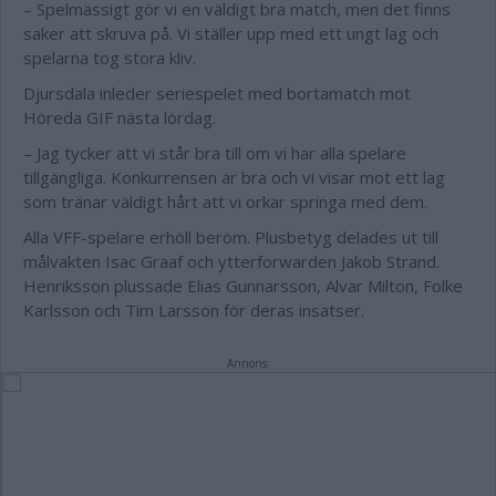
– Spelmässigt gör vi en väldigt bra match, men det finns
saker att skruva på. Vi ställer upp med ett ungt lag och
spelarna tog stora kliv.
Djursdala inleder seriespelet med bortamatch mot
Höreda GIF nästa lördag.
– Jag tycker att vi står bra till om vi har alla spelare
tillgängliga. Konkurrensen är bra och vi visar mot ett lag
som tränar väldigt hårt att vi orkar springa med dem.
Alla VFF-spelare erhöll beröm. Plusbetyg delades ut till
målvakten Isac Graaf och ytterforwarden Jakob Strand.
Henriksson plussade Elias Gunnarsson, Alvar Milton, Folke
Karlsson och Tim Larsson för deras insatser.
Annons: