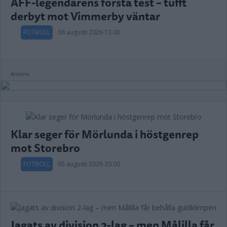
ÅFF-legendarens första test – tufft
derbyt mot Vimmerby väntar
FOTBOLL
06 augusti 2026 13.00
Annons:
Klar seger för Mörlunda i höstgenrep
mot Storebro
FOTBOLL
05 augusti 2026 20.00
Jagats av division 2-lag – men Målilla får