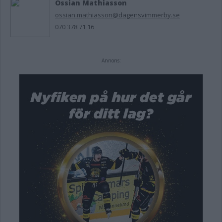
Ossian Mathiasson
ossian.mathiasson@dagensvimmerby.se
070 378 71 16
Annons: