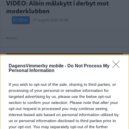
VIDEO: Albin målskytt i derbyt mot
moderklubben
FOTBOLL
07 augusti 2026 20.08
Annons:
DERBY
DagensVimmerby mobile -
Do Not Process My
Personal Information
GULLRINGSGRABBARNA SÄNKTE
If you wish to opt-out of the sale, sharing to third parties, or
processing of your personal or sensitive information for
GULLRINGEN I DERBYT
targeted advertising by us, please use the below opt-out
section to confirm your selection. Please note that after your
FOTBOLL
07 augusti 2026 19.28
opt-out request is processed you may continue seeing
interest-based ads based on personal information utilized by
us or personal information disclosed to third parties prior to
your opt-out. You may separately opt-out of the further