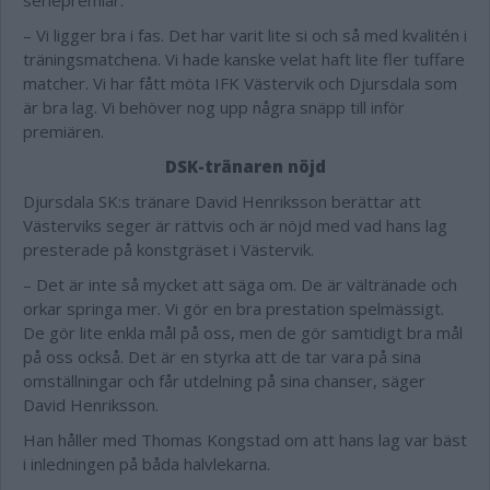
seriepremiär.
– Vi ligger bra i fas. Det har varit lite si och så med kvalitén i
träningsmatchena. Vi hade kanske velat haft lite fler tuffare
matcher. Vi har fått möta IFK Västervik och Djursdala som
är bra lag. Vi behöver nog upp några snäpp till inför
premiären.
DSK-tränaren nöjd
Djursdala SK:s tränare David Henriksson berättar att
Västerviks seger är rättvis och är nöjd med vad hans lag
presterade på konstgräset i Västervik.
– Det är inte så mycket att säga om. De är vältränade och
orkar springa mer. Vi gör en bra prestation spelmässigt.
De gör lite enkla mål på oss, men de gör samtidigt bra mål
på oss också. Det är en styrka att de tar vara på sina
omställningar och får utdelning på sina chanser, säger
David Henriksson.
Han håller med Thomas Kongstad om att hans lag var bäst
i inledningen på båda halvlekarna.