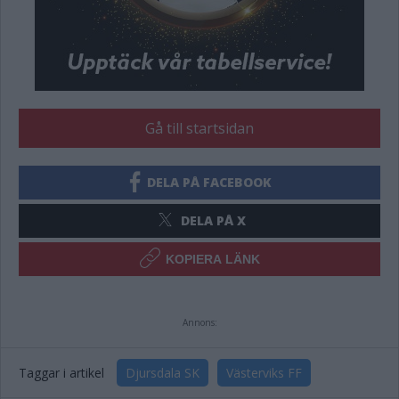
Gå till startsidan
DELA PÅ FACEBOOK
DELA PÅ X
KOPIERA LÄNK
Annons:
Taggar i artikel
Djursdala SK
Västerviks FF