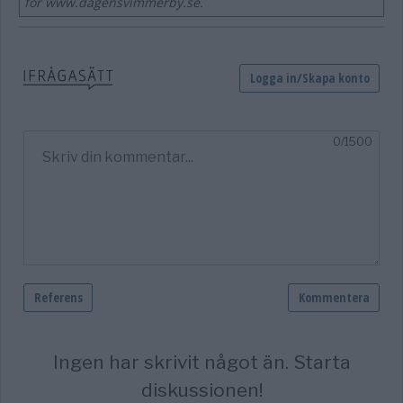
för www.dagensvimmerby.se.