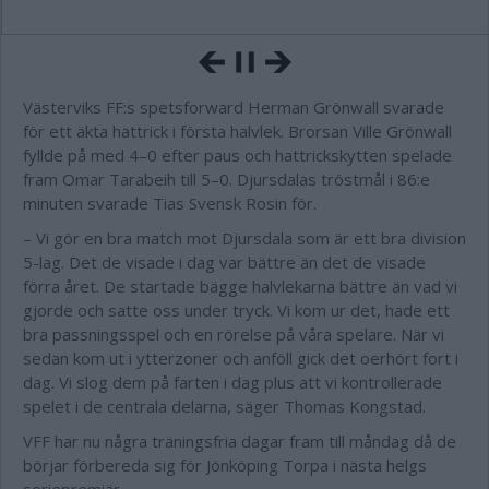
Västerviks FF:s spetsforward Herman Grönwall svarade
för ett äkta hattrick i första halvlek. Brorsan Ville Grönwall
fyllde på med 4–0 efter paus och hattrickskytten spelade
fram Omar Tarabeih till 5–0. Djursdalas tröstmål i 86:e
minuten svarade Tias Svensk Rosin för.
– Vi gör en bra match mot Djursdala som är ett bra division
5-lag. Det de visade i dag var bättre än det de visade
förra året. De startade bägge halvlekarna bättre än vad vi
gjorde och satte oss under tryck. Vi kom ur det, hade ett
bra passningsspel och en rörelse på våra spelare. När vi
sedan kom ut i ytterzoner och anföll gick det oerhört fort i
dag. Vi slog dem på farten i dag plus att vi kontrollerade
spelet i de centrala delarna, säger Thomas Kongstad.
VFF har nu några träningsfria dagar fram till måndag då de
börjar förbereda sig för Jönköping Torpa i nästa helgs