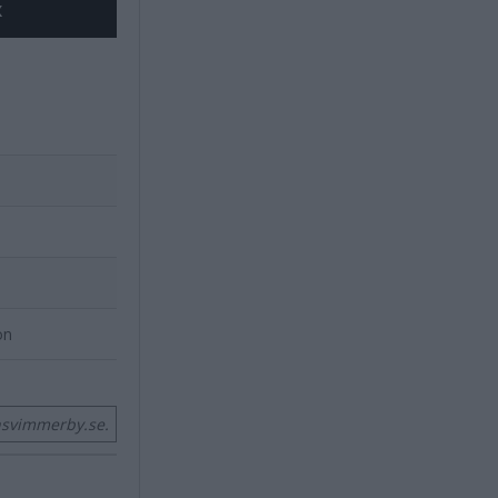
X
on
nsvimmerby.se.