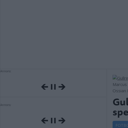
Annons:
Marcus 
Ossian 
Gul
Annons:
spe
FOTB