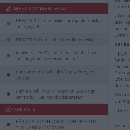
och hal
hemsida
MEST KOMMENTERAT
– Det s
DEBATT: SD – en maskin som sprider rädsla,
tillför 
inte trygghet
omklädn
Goranci
DEBATT: Kalmar län behöver fler lobbyister
Hur ko
Kandiderar för SD – då menar Bertil att han
– Jag h
inte längre är välkommen hos VIF
fundera
han hade
Han kommer tillbaka till Låxbo – för egen
Gullring
konsert
Efterso
det ing
Hampus och Theo vill skapa en EPA-slinga i
Vladimi
Vimmerby: "Lär inte bli odebatterat"
Gullrin
SENASTE
– Det k
HÄR ÄR PLATSEN KOMMUNEN PEKAR UT
Annons:
TILL NY BRANDSTATION