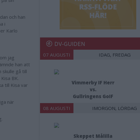
 på sin
edan och han
a i
er Karlo
DV-GUIDEN
07 AUGUSTI
IDAG, FREDAG
som jag
nämnde han att
skulle gå till
 Kisa BK.
Vimmerby IF Herr
 till Kisa var
vs.
Gullringens GoIF
iga när
08 AUGUSTI
IMORGON, LÖRDAG
g.
Skeppet Målilla