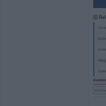
Rel
Goran
Gullr
Gullr
Vikti
Gullr
Komm
Kommen