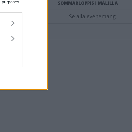
ed purposes
ommaruppehållet.
SOMMARLOPPIS I MÅLILLA
Se alla evenemang
Annons:
ensvimmerby.se