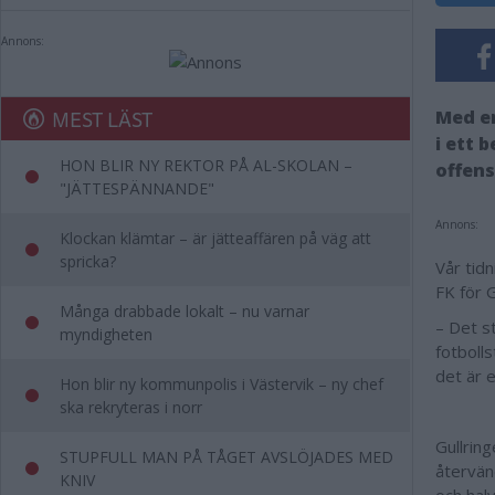
Annons:
MEST LÄST
Med en
i ett 
HON BLIR NY REKTOR PÅ AL-SKOLAN –
offens
"JÄTTESPÄNNANDE"
Annons:
Klockan klämtar – är jätteaffären på väg att
spricka?
Vår tid
FK för G
Många drabbade lokalt – nu varnar
– Det st
myndigheten
fotbolls
det är 
Hon blir ny kommunpolis i Västervik – ny chef
ska rekryteras i norr
Gullrin
STUPFULL MAN PÅ TÅGET AVSLÖJADES MED
återvän
KNIV