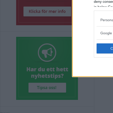
deny consent
kan han
in below Go
Annons:
Persona
Google 