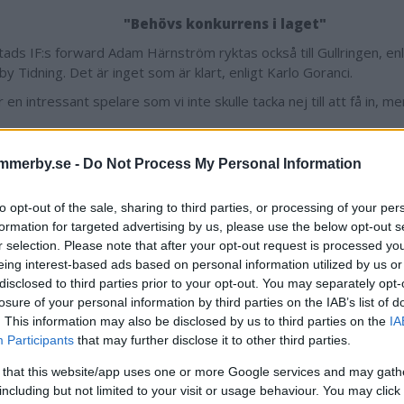
"Behövs konkurrens i laget"
ds IF:s forward Adam Härnström ryktas också till Gullringen, enlig
 Tidning. Det är inget som är klart, enligt Karlo Goranci.
 en intressant spelare som vi inte skulle tacka nej till att få in, m
ga fler spelare vill du få in i truppen?
mmerby.se -
Do Not Process My Personal Information
en är liten som den är i dag. Som jag ser det finns det inget tak 
 man kan få in och vi har både öron och ögon öppna.
to opt-out of the sale, sharing to third parties, or processing of your per
ken position
tycker du att
ni behöver förstärka
?
formation for targeted advertising by us, please use the below opt-out s
r selection. Please note that after your opt-out request is processed y
kulle säga att det överlag är offensiva spelare, sedan är det inge
eing interest-based ads based on personal information utilized by us or
vs konkurrens i laget. Det finns inget tak och så länge spelare til
disclosed to third parties prior to your opt-out. You may separately opt-
finns det intresse. Ingen säger nej till duktiga spelare
losure of your personal information by third parties on the IAB’s list of
. This information may also be disclosed by us to third parties on the
IA
pelare är på väg att lämna Gullringen. På skadelistan finns både J
Participants
that may further disclose it to other third parties.
 Eriksson.
 that this website/app uses one or more Google services and may gath
r kommer tillbaka efter sommaren och Olle hade röntgentid för kn
including but not limited to your visit or usage behaviour. You may click 
 Antingen är det menisken eller brosk i knät och när han får beske