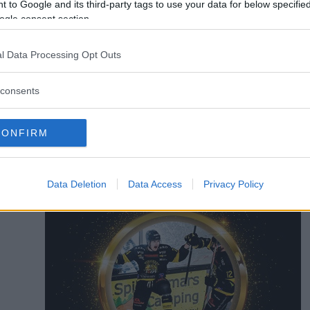
 to Google and its third-party tags to use your data for below specifi
 få rehabövningar, men det blir troligtvis inget mer spel innan s
ogle consent section.
l Data Processing Opt Outs
Ossian Mathiasson
ossian.mathiasson@dag
consents
070 378 71 16
CONFIRM
Data Deletion
Data Access
Privacy Policy