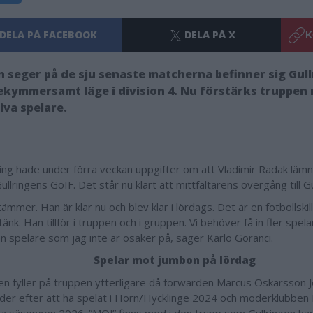
DELA PÅ FACEBOOK
DELA PÅ X
K
 seger på de sju senaste matcherna befinner sig Gul
bekymmersamt läge i division 4. Nu förstärks truppen
iva spelare.
ning hade under förra veckan uppgifter om att Vladimir Radak läm
ullringens GoIF. Det står nu klart att mittfältarens övergång till Gu
ämmer. Han är klar nu och blev klar i lördags. Det är en fotbollski
tänk. Han tillför i truppen och i gruppen. Vi behöver få in fler spel
en spelare som jag inte är osäker på, säger Karlo Goranci.
Spelar mot jumbon på lördag
gen fyller på truppen ytterligare då forwarden Marcus Oskarsson
der efter att ha spelat i Horn/Hycklinge 2024 och moderklubben