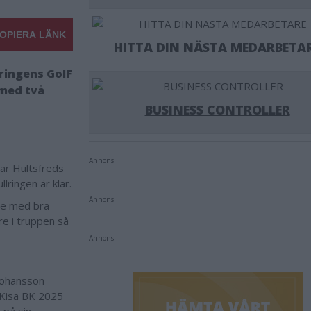
OPIERA LÄNK
HITTA DIN NÄSTA MEDARBETA
lringens GoIF
 med två
BUSINESS CONTROLLER
Annons:
nar Hultsfreds
llringen är klar.
Annons:
lle med bra
are i truppen så
Annons:
 Johansson
 Kisa BK 2025