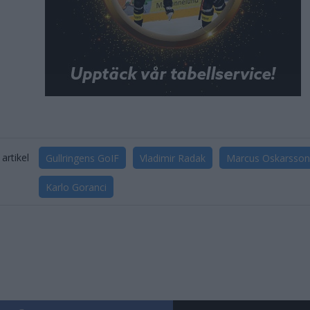
artikel
Gullringens GoIF
Vladimir Radak
Marcus Oskarsson
Karlo Goranci