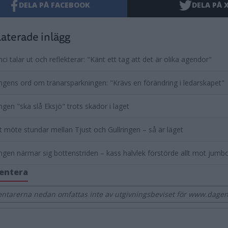
DELA PÅ FACEBOOK
DELA PÅ 
aterade inlägg
ci talar ut och reflekterar: "Känt ett tag att det är olika agendor"
ingens ord om tränarsparkningen: "Krävs en förändring i ledarskapet"
ingen "ska slå Eksjö" trots skador i laget
gt möte stundar mellan Tjust och Gullringen – så är läget
ingen närmar sig bottenstriden – kass halvlek förstörde allt mot jumb
entera
tarerna nedan omfattas inte av utgivningsbeviset för www.dage