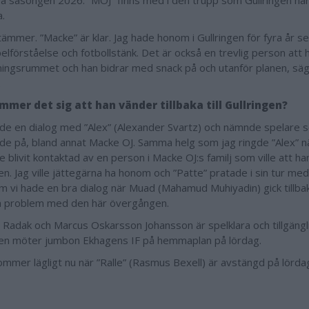
va säsongen 2026. ”MOJ” finns med i den trupp som Gullringen har
.
tämmer. ”Macke” är klar. Jag hade honom i Gullringen för fyra år s
spelförståelse och fotbollstänk. Det är också en trevlig person att h
ingsrummet och han bidrar med snack på och utanför planen, säg
.
mmer det sig att han vänder tillbaka till Gullringen?
ade en dialog med ”Alex” (Alexander Svartz) och nämnde spelare 
de på, bland annat Macke OJ. Samma helg som jag ringde ”Alex” 
 blivit kontaktad av en person i Macke OJ:s familj som ville att han 
en. Jag ville jättegärna ha honom och ”Patte” pratade i sin tur med
m vi hade en bra dialog när Muad (Mahamud Muhiyadin) gick tillbaka
a problem med den här övergången.
r Radak och Marcus Oskarsson Johansson är spelklara och tillgängl
gen möter jumbon Ekhagens IF på hemmaplan på lördag.
ommer lägligt nu när ”Ralle” (Rasmus Bexell) är avstängd på lörda