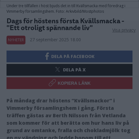
Under tre tillfällen i höst bjuds det in till Kvällsmacka med föredrag i
Vimmerby församlingshem. Foto: Arkivbild/Mostphotos
Dags för höstens första Kvällsmacka -
"Ett otroligt spännande liv"
Visa privacy
27 september 2025 18.00
NYHETER
DELA PÅ FACEBOOK
DELA PÅ X
KOPIERA LÄNK
På måndag drar höstens ”Kvällsmackor” i
Vimmerby församlingshem i gång. Första
träffen gästas av Berth Nilsson från Vetlanda
som kommer för att berätta om hur hans liv på
grund av omtanke, fralla och chokladmjölk tog
en ny vändning och ledde honom till ett