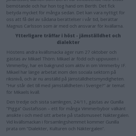
bemötande och hur hon tog hand om Berth. Det fick
betyda mycket för många sedan. Det kan vara nyttigt för
oss att få del av sådana berättelser i vår tid, berättar
Magnus Carlsson som är med och ansvarar för kvällarna.
Ytterligare träffar i höst - jämställdhet och
dialekter
Höstens andra kvällsmacka äger rum 27 oktober och
gästas av Mikael Thörn. Mikael är född och uppvuxen i
Vimmerby, har en bakgrund som aktiv in om Vimmerby IF.
Mikael har länge arbetat inom den sociala sektorn på
riksnivå, och är nu anställd på Jämställdhetsmyndigheten.
”Hur står det till med jämställdheten i Sverige?” är temat
för Mikaels kväll.
Den tredje och sista samlingen, 24/11, gästas av Gunilla
”Pigga” Gustafsson – ett för många Vimmerbybor välkänt
ansikte i och med sitt arbete på stadsmuseet Näktergalen.
Vid kvällsmackan i församlingshemmet kommer Gunilla
prata om ”Dialekter, Kulturen och Näktergalen”.