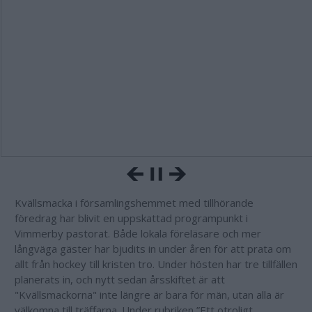
Kvällsmacka i församlingshemmet med tillhörande
föredrag har blivit en uppskattad programpunkt i
Vimmerby pastorat. Både lokala föreläsare och mer
långväga gäster har bjudits in under åren för att prata om
allt från hockey till kristen tro. Under hösten har tre tillfällen
planerats in, och nytt sedan årsskiftet är att
"Kvällsmackorna" inte längre är bara för män, utan alla är
välkomna till träffarna. Under rubriken ”Ett otroligt