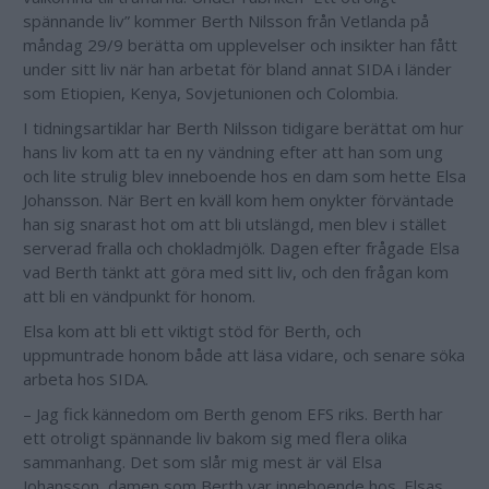
spännande liv” kommer Berth Nilsson från Vetlanda på
måndag 29/9 berätta om upplevelser och insikter han fått
under sitt liv när han arbetat för bland annat SIDA i länder
som Etiopien, Kenya, Sovjetunionen och Colombia.
I tidningsartiklar har Berth Nilsson tidigare berättat om hur
hans liv kom att ta en ny vändning efter att han som ung
och lite strulig blev inneboende hos en dam som hette Elsa
Johansson. När Bert en kväll kom hem onykter förväntade
han sig snarast hot om att bli utslängd, men blev i stället
serverad fralla och chokladmjölk. Dagen efter frågade Elsa
vad Berth tänkt att göra med sitt liv, och den frågan kom
att bli en vändpunkt för honom.
Elsa kom att bli ett viktigt stöd för Berth, och
uppmuntrade honom både att läsa vidare, och senare söka
arbeta hos SIDA.
– Jag fick kännedom om Berth genom EFS riks. Berth har
ett otroligt spännande liv bakom sig med flera olika
sammanhang. Det som slår mig mest är väl Elsa
Johansson, damen som Berth var inneboende hos. Elsas