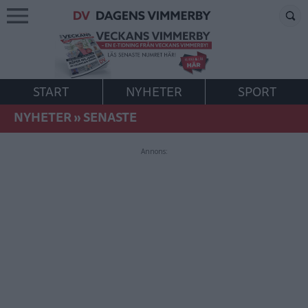
START
NYHETER
SPORT
NYHETER
»
SENASTE
Annons: