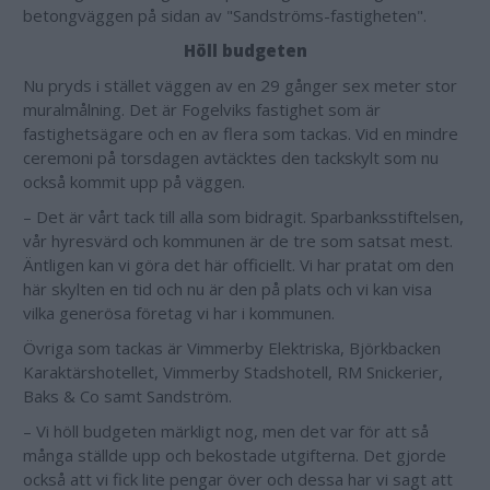
betongväggen på sidan av "Sandströms-fastigheten".
Höll budgeten
Nu pryds i stället väggen av en 29 gånger sex meter stor
muralmålning. Det är Fogelviks fastighet som är
fastighetsägare och en av flera som tackas. Vid en mindre
ceremoni på torsdagen avtäcktes den tackskylt som nu
också kommit upp på väggen.
– Det är vårt tack till alla som bidragit. Sparbanksstiftelsen,
vår hyresvärd och kommunen är de tre som satsat mest.
Äntligen kan vi göra det här officiellt. Vi har pratat om den
här skylten en tid och nu är den på plats och vi kan visa
vilka generösa företag vi har i kommunen.
Övriga som tackas är Vimmerby Elektriska, Björkbacken
Karaktärshotellet, Vimmerby Stadshotell, RM Snickerier,
Baks & Co samt Sandström.
– Vi höll budgeten märkligt nog, men det var för att så
många ställde upp och bekostade utgifterna. Det gjorde
också att vi fick lite pengar över och dessa har vi sagt att