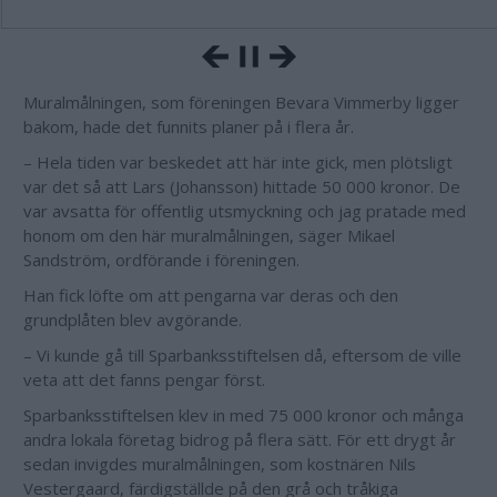
Muralmålningen, som föreningen Bevara Vimmerby ligger
bakom, hade det funnits planer på i flera år.
– Hela tiden var beskedet att här inte gick, men plötsligt
var det så att Lars (Johansson) hittade 50 000 kronor. De
var avsatta för offentlig utsmyckning och jag pratade med
honom om den här muralmålningen, säger Mikael
Sandström, ordförande i föreningen.
Han fick löfte om att pengarna var deras och den
grundplåten blev avgörande.
– Vi kunde gå till Sparbanksstiftelsen då, eftersom de ville
veta att det fanns pengar först.
Sparbanksstiftelsen klev in med 75 000 kronor och många
andra lokala företag bidrog på flera sätt. För ett drygt år
sedan invigdes muralmålningen, som kostnären Nils
Vestergaard, färdigställde på den grå och tråkiga