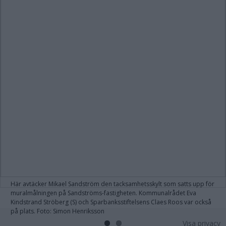
Här avtäcker Mikael Sandström den tacksamhetsskylt som satts upp för
muralmålningen på Sandströms-fastigheten. Kommunalrådet Eva
Kindstrand Ströberg (S) och Sparbanksstiftelsens Claes Roos var också
på plats. Foto: Simon Henriksson
Visa privacy