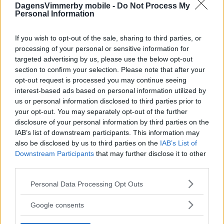
DagensVimmerby mobile -
Do Not Process My
Personal Information
If you wish to opt-out of the sale, sharing to third parties, or
processing of your personal or sensitive information for
targeted advertising by us, please use the below opt-out
section to confirm your selection. Please note that after your
opt-out request is processed you may continue seeing
interest-based ads based on personal information utilized by
us or personal information disclosed to third parties prior to
your opt-out. You may separately opt-out of the further
disclosure of your personal information by third parties on the
IAB’s list of downstream participants. This information may
also be disclosed by us to third parties on the
IAB’s List of
Downstream Participants
that may further disclose it to other
third parties.
Please note that this website/app uses one or more Google
Personal Data Processing Opt Outs
services and may gather and store information including but
not limited to your visit or usage behaviour. You may click to
Google consents
grant or deny consent to Google and its third-party tags to
use your data for below specified purposes in below Google