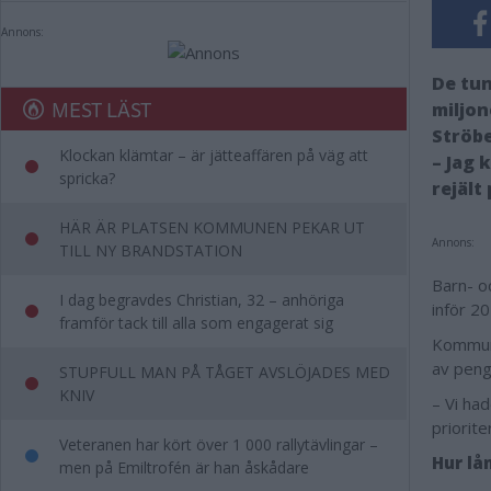
Annons:
De tu
MEST LÄST
miljon
Ströbe
Klockan klämtar – är jätteaffären på väg att
– Jag 
spricka?
rejält
HÄR ÄR PLATSEN KOMMUNEN PEKAR UT
Annons:
TILL NY BRANDSTATION
Barn- o
I dag begravdes Christian, 32 – anhöriga
inför 20
framför tack till alla som engagerat sig
Kommuns
av penga
STUPFULL MAN PÅ TÅGET AVSLÖJADES MED
KNIV
– Vi had
priorite
Veteranen har kört över 1 000 rallytävlingar –
Hur lå
men på Emiltrofén är han åskådare