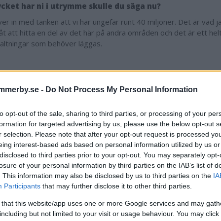
cket har ni i utrymme skulle du säga nu?
iver in med tanken att vi har ungefär runt 40 miljoner. Det är vad ja
 åt att hitta en del av det här på andra områden och det är ett hel
rvaltningar som behöver läggas.
Kommunstyrelsen ska ta fram sina prioriteringar
mmerby.se -
Do Not Process My Personal Information
ns en oro hos Eva Kindstrand Ströberg för vad konsekvenserna k
to opt-out of the sale, sharing to third parties, or processing of your per
ter upp nämndernas behov.
formation for targeted advertising by us, please use the below opt-out s
åste man ha med sig i bakhuvudet. En del av det här är helt nytt,
r selection. Please note that after your opt-out request is processed y
g om det ännu. Det är klart att det kan bli konsekvenser av att låt
eing interest-based ads based on personal information utilized by us or
ch ting och om vi plockar bort något. Det är ett rejält pussel som
disclosed to third parties prior to your opt-out. You may separately opt-
er.
losure of your personal information by third parties on the IAB’s list of
. This information may also be disclosed by us to third parties on the
IA
munstyrelsen ska ha sina prioriteringar klara i slutet av april.
Participants
that may further disclose it to other third parties.
har vi fullmäktige i juni, så vi måste så fort som möjligt börja jo
 that this website/app uses one or more Google services and may gath
tberedningen. Under maj månad bör det vara klart.
including but not limited to your visit or usage behaviour. You may click 