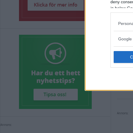
HÄR
oc
deny consent
in below Go
Annons:
Persona
Google 
Annons:
Taggar i 
Annons:
Annons: