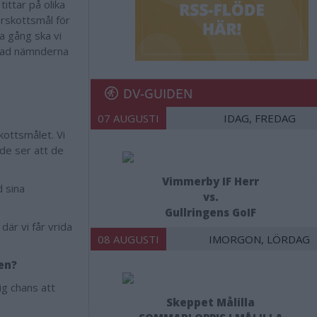
tittar på olika
erskottsmål för
a gång ska vi
a vad nämnderna
DV-GUIDEN
07 AUGUSTI
IDAG, FREDAG
kottsmålet. Vi
 de ser att de
Vimmerby IF Herr
d sina
vs.
Gullringens GoIF
där vi får vrida
08 AUGUSTI
IMORGON, LÖRDAG
en?
ig chans att
Skeppet Målilla