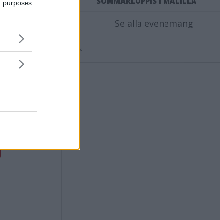
SOMMARLOPPIS I MÅLILLA
ed purposes
Se alla evenemang
Annons:
ensvimmerby.se
mun 2027