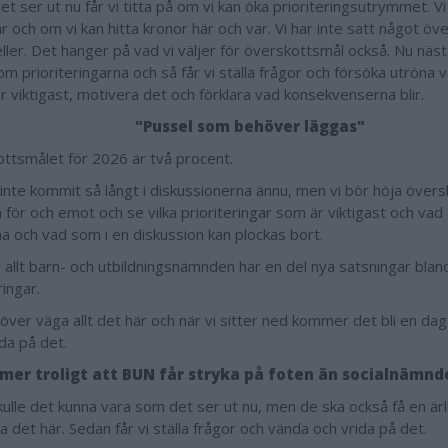
t ser ut nu får vi titta på om vi kan öka prioriteringsutrymmet. Vi 
r och om vi kan hitta kronor här och var. Vi har inte satt något öv
ller. Det hänger på vad vi väljer för överskottsmål också. Nu näst
om prioriteringarna och så får vi ställa frågor och försöka utrön
är viktigast, motivera det och förklara vad konsekvenserna blir.
"Pussel som behöver läggas"
ttsmålet för 2026 är två procent.
 inte kommit så långt i diskussionerna ännu, men vi bör höja övers
 för och emot och se vilka prioriteringar som är viktigast och vad
a och vad som i en diskussion kan plockas bort.
 allt barn- och utbildningsnämnden har en del nya satsningar blan
ringar.
över väga allt det här och när vi sitter ned kommer det bli en dag 
da på det.
 mer troligt att BUN får stryka på foten än socialnämnd
kulle det kunna vara som det ser ut nu, men de ska också få en ärl
 det här. Sedan får vi ställa frågor och vända och vrida på det.