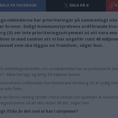
DELA PÅ FACEBOOK
DELA PÅ X
K
nga nämnderna har prioriteringar på sammanlagt näs
er kronor. Enligt kommunstyrelsens ordförande Eva
rg (S) ser inte prioriteringsutrymmet ut att vara ens
kliver in med tanken att vi har ungefär runt 40 miljone
 pussel som ska läggas nu framöver, säger hon.
ch utbildningsnämnden och socialnämnden har nu presenterat sina 
27. Båda har lagt sig kring 39 miljoner kronor.
tyrelsens ordförande Eva Kindstrand Ströberg (S) är tydlig me
r inte finns.
e en första sittning fysiskt i förra veckan och spontant är svaret ne
ringsutrymme så att det räcker till det, säger hon.
ngt ifrån är det vad ni har i utrymme?