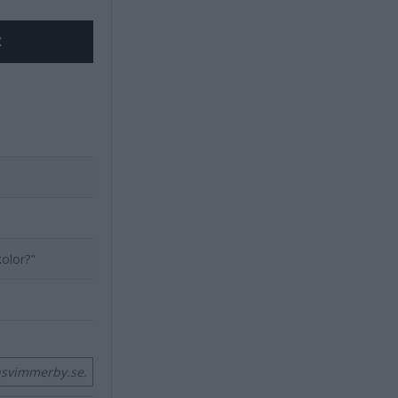
X
kolor?"
nsvimmerby.se.