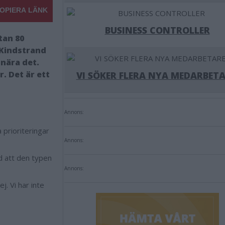
OPIERA LÄNK
BUSINESS CONTROLLER
tan 80
 Kindstrand
 nära det.
r. Det är ett
VI SÖKER FLERA NYA MEDARBETA
Annons:
prioriteringar
Annons:
d att den typen
Annons:
j. Vi har inte