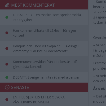
– Som de
MEST KOMMENTERAT
lösninga
2027 he
DEBATT: SD – en maskin som sprider rädsla,
gå igen
inte trygghet
tycker 
Han kommer tillbaka till Låxbo – för egen
konsert
Översko
– Vi har
Hampus och Theo vill skapa en EPA-slinga i
får väga
Vimmerby: "Lär inte bli odebatterat"
måste h
Kommunens avrådan från bad består – då
Framför
görs nästa kontroll
priorite
– Vi beh
DEBATT: Sverige har inte råd med ålderism
och vän
SENASTE
Är det
– Det s
EN TILL SJUKHUS EFTER OLYCKA I
motivera
VÄSTERVIKS KOMMUN