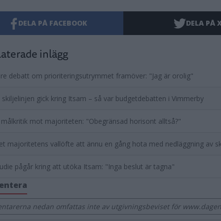
DELA PÅ FACEBOOK
DELA PÅ 
aterade inlägg
re debatt om prioriteringsutrymmet framöver: "Jag är orolig"
 skiljelinjen gick kring Itsam – så var budgetdebatten i Vimmerby
målkritik mot majoriteten: "Obegränsad horisont alltså?"
et majoritetens vallöfte att ännu en gång hota med nedläggning av s
udie pågår kring att utöka Itsam: "Inga beslut är tagna"
entera
tarerna nedan omfattas inte av utgivningsbeviset för www.dage