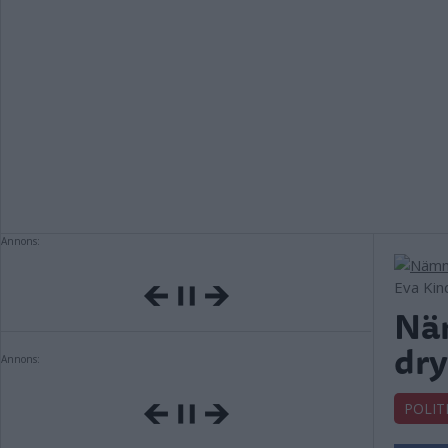
Annons:
Eva Kin
Näm
dry
Annons:
POLIT