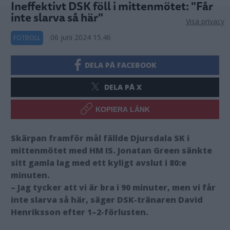
Ineffektivt DSK föll i mittenmötet: "Får
inte slarva så här"
Visa privacy
06 juni 2024 15.46
FOTBOLL
DELA PÅ FACEBOOK
DELA PÅ X
KOPIERA LÄNK
Skärpan framför mål fällde Djursdala SK i
mittenmötet med HM IS. Jonatan Green sänkte
sitt gamla lag med ett kyligt avslut i 80:e
minuten.
– Jag tycker att vi är bra i 90 minuter, men vi får
inte slarva så här, säger DSK-tränaren David
Henriksson efter 1–2-förlusten.