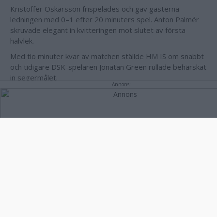
Kristoffer Oskarsson frispelades och gav gästerna
ledningen med 0–1 efter 20 minuters spel. Anton Palmér
skruvade elegant in kvitteringen mot slutet av första
halvlek.
Med tio minuter kvar av matchen ställde HM IS om snabbt
och tidigare DSK-spelaren Jonatan Green rullade behärskat
in segermålet.
Annons:
– Det som gör mig besviken är noggrannheten framför mål
och hur vi löper. Om vi ska lyfta en boll och skarva har vi
tre, fyra spelare som står på linje och där måste någon
kanske gå i djupet. Vi är inte tillräckligt påkopplade och jag
vet inte om det handlar om att det inte stämmer eller att
vi inte orkar ta det här obekväma jobbet i löpningarna,
säger David Henriksson.
DSK hade ett par bra lägen i både första och andra halvlek
där de inte lyckades få utdelning.
– Jag tycker att vi startar första halvlek jäkligt bra och har
ett par riktigt bra lägen i andra där jag tycker att vi kan