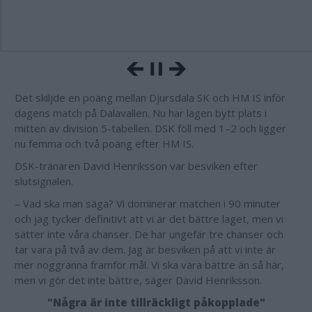
Det skiljde en poäng mellan Djursdala SK och HM IS inför
dagens match på Dalavallen. Nu har lagen bytt plats i
mitten av division 5-tabellen. DSK föll med 1–2 och ligger
nu femma och två poäng efter HM IS.
DSK-tränaren David Henriksson var besviken efter
slutsignalen.
– Vad ska man säga? Vi dominerar matchen i 90 minuter
och jag tycker definitivt att vi är det bättre laget, men vi
sätter inte våra chanser. De har ungefär tre chanser och
tar vara på två av dem. Jag är besviken på att vi inte är
mer noggranna framför mål. Vi ska vara bättre än så här,
men vi gör det inte bättre, säger David Henriksson.
"Några är inte tillräckligt påkopplade"