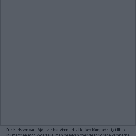
Eric Karlsson var nöjd över hur Vimmerby Hockey kämpade sig tillbaka
in i matchen mot Södertälje, men besviken över de förlorade kamperna