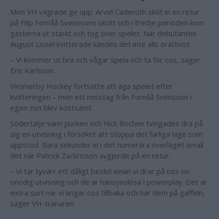
Men VH vägrade ge upp. Arvid Caderoth sköt in en retur
på Filip Fornåå Svenssons skott och i tredje perioden kom
gästerna ut starkt och tog över spelet. När debutanten
August Lissel kvitterade kändes det inte alls orättvist.
– Vi kommer ut bra och vågar spela och ta för oss, säger
Eric Karlsson.
Vimmerby Hockey fortsatte att äga spelet efter
kvitteringen – men ett misstag från Fornåå Svensson i
egen zon blev kostsamt.
Södertälje vann pucken och Nick Bochen tvingades dra på
sig en utvisning i försöket att stoppa det farliga läge som
uppstod. Bara sekunder in i det numerära överläget small
det när Patrick Zackrisson avgjorde på en retur.
– Vi tar tyvärr ett dåligt beslut innan vi drar på oss en
onödig utvisning och de är hänsynslösa i powerplay. Det är
extra surt när vi krigar oss tillbaka och har dem på gaffeln,
säger VH-tränaren.