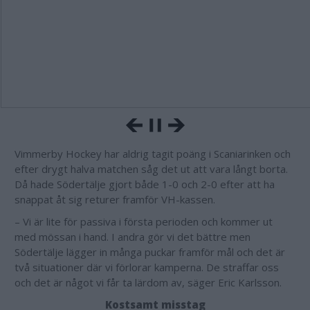
Vimmerby Hockey har aldrig tagit poäng i Scaniarinken och
efter drygt halva matchen såg det ut att vara långt borta.
Då hade Södertälje gjort både 1-0 och 2-0 efter att ha
snappat åt sig returer framför VH-kassen.
– Vi är lite för passiva i första perioden och kommer ut
med mössan i hand. I andra gör vi det bättre men
Södertälje lägger in många puckar framför mål och det är
två situationer där vi förlorar kamperna. De straffar oss
och det är något vi får ta lärdom av, säger Eric Karlsson.
Kostsamt misstag