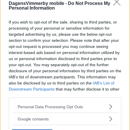
DagensVimmerby mobile -
Do Not Process My
Personal Information
If you wish to opt-out of the sale, sharing to third parties, or
processing of your personal or sensitive information for
targeted advertising by us, please use the below opt-out
section to confirm your selection. Please note that after your
opt-out request is processed you may continue seeing
interest-based ads based on personal information utilized by
us or personal information disclosed to third parties prior to
your opt-out. You may separately opt-out of the further
disclosure of your personal information by third parties on the
IAB’s list of downstream participants. This information may
also be disclosed by us to third parties on the
IAB’s List of
Downstream Participants
that may further disclose it to other
third parties.
Please note that this website/app uses one or more Google
Personal Data Processing Opt Outs
services and may gather and store information including but
not limited to your visit or usage behaviour. You may click to
Google consents
grant or deny consent to Google and its third-party tags to
use your data for below specified purposes in below Google