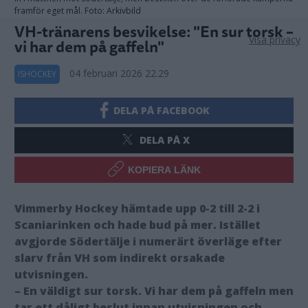
framför eget mål. Foto: Arkivbild
VH-tränarens besvikelse: "En sur torsk –
Visa privacy
vi har dem på gaffeln"
04 februari 2026 22.29
ISHOCKEY
DELA PÅ FACEBOOK
DELA PÅ X
KOPIERA LÄNK
Vimmerby Hockey hämtade upp 0-2 till 2-2 i
Scaniarinken och hade bud på mer. Istället
avgjorde Södertälje i numerärt överläge efter
slarv från VH som indirekt orsakade
utvisningen.
– En väldigt sur torsk. Vi har dem på gaffeln men
tar ett dåligt beslut innan utvisningen och