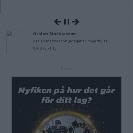
Ossian Mathiasson
ossian.mathiasson@dagensvimmerby.se
070 378 71 16
Annons: