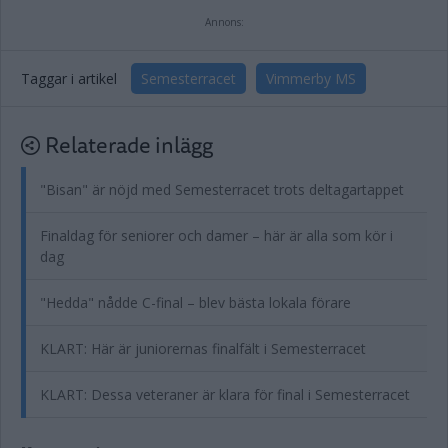
Annons:
Taggar i artikel
Semesterracet
Vimmerby MS
Relaterade inlägg
"Bisan" är nöjd med Semesterracet trots deltagartappet
Finaldag för seniorer och damer – här är alla som kör i
dag
"Hedda" nådde C-final – blev bästa lokala förare
KLART: Här är juniorernas finalfält i Semesterracet
KLART: Dessa veteraner är klara för final i Semesterracet