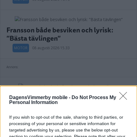
Fransson både besviken och lyrisk:
”Bästa tävlingen”
MOTOR
08 augusti 2026 15.33
Annons:
Lugnande besked efter dagens olycka i
DagensVimmerby mobile -
Do Not Process My
Personal Information
Rally-SM
MOTOR
08 augusti 2026 11.46
If you wish to opt-out of the sale, sharing to third parties, or
processing of your personal or sensitive information for
targeted advertising by us, please use the below opt-out
section to confirm your selection. Please note that after your