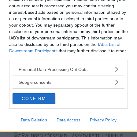
BILDSPEL: Se bilder och videoklipp från
opt-out request is processed you may continue seeing
interest-based ads based on personal information utilized by
dagens rallytävlingar
us or personal information disclosed to third parties prior to
your opt-out. You may separately opt-out of the further
MOTOR
07 augusti 2026 20.55
disclosure of your personal information by third parties on the
IAB’s list of downstream participants. This information may
also be disclosed by us to third parties on the
IAB’s List of
Annons:
Downstream Participants
that may further disclose it to other
third parties.
Please note that this website/app uses one or more Google
Personal Data Processing Opt Outs
VIDEO: Henrik Gustavsson
services and may gather and store information including but
not limited to your visit or usage behaviour. You may click to
sammanfattar första dagen
Google consents
grant or deny consent to Google and its third-party tags to
use your data for below specified purposes in below Google
MOTOR
07 augusti 2026 20.11
CONFIRM
consent section.
RALLY-SM
Data Deletion
Data Access
Privacy Policy