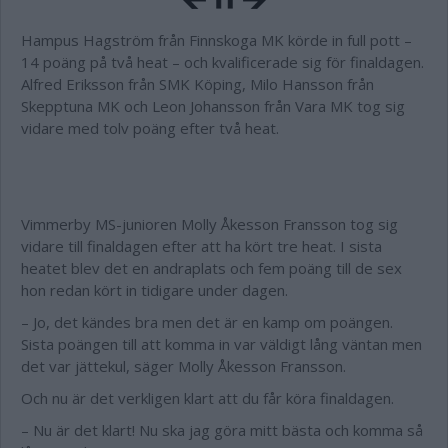
Hampus Hagström från
Finnskoga MK
körde in full pott –
14 poäng på två heat – och kvalificerade sig för finaldagen.
Alfred Eriksson från SMK Köping, Milo Hansson från
Skepptuna MK och Leon Johansson från Vara MK tog sig
vidare med tolv poäng efter två heat.
Vimmerby MS-junioren Molly Åkesson Fransson tog sig
vidare till finaldagen efter att ha kört tre heat. I sista
heatet blev det en andraplats och fem poäng till de sex
hon redan kört in tidigare under dagen.
– Jo, det kändes bra men det är en kamp om poängen.
Sista poängen till att komma in var väldigt lång väntan men
det var jättekul, säger Molly Åkesson Fransson.
Och nu är det verkligen klart att du får köra finaldagen.
– Nu är det klart! Nu ska jag göra mitt bästa och komma så