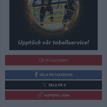
Gå till startsidan
DELA PÅ FACEBOOK
DELA PÅ X
KOPIERA LÄNK