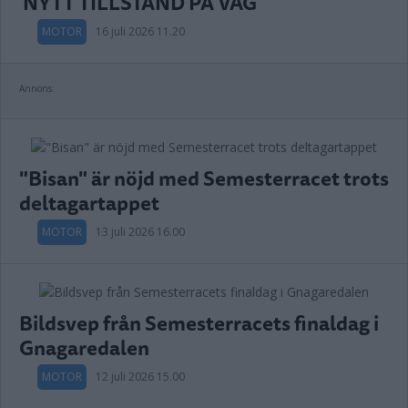
NYTT TILLSTÅND PÅ VÄG
MOTOR
16 juli 2026 11.20
Annons:
"Bisan" är nöjd med Semesterracet trots
deltagartappet
MOTOR
13 juli 2026 16.00
Bildsvep från Semesterracets finaldag i
Gnagaredalen
MOTOR
12 juli 2026 15.00