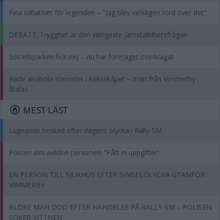
Fina initiativet för legenden – "Jag blev verkligen rörd över det"
DEBATT: Trygghet är den viktigaste jämställdhetsfrågan
Solcellsparken fick nej – nu har företaget överklagat
Hade anabola steroider i köksskåpet – man från Vimmerby
åtalas
MEST LÄST
Lugnande besked efter dagens olycka i Rally-SM
Polisen om avlidne personen: ”Fått in uppgifter”
EN PERSON TILL SJUKHUS EFTER SINGELOLYCKA UTANFÖR
VIMMERBY
ÄLDRE MAN DÖD EFTER HÄNDELSE PÅ RALLY-SM – POLISEN
SÖKER VITTNEN