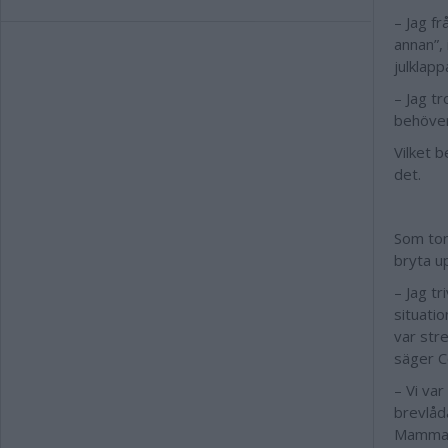
– Jag fr
annan”, 
julklapp
– Jag t
behöver
Vilket 
det.
Som tonå
bryta up
– Jag tr
situati
var str
säger C
– Vi va
brevlåda
Mamma r