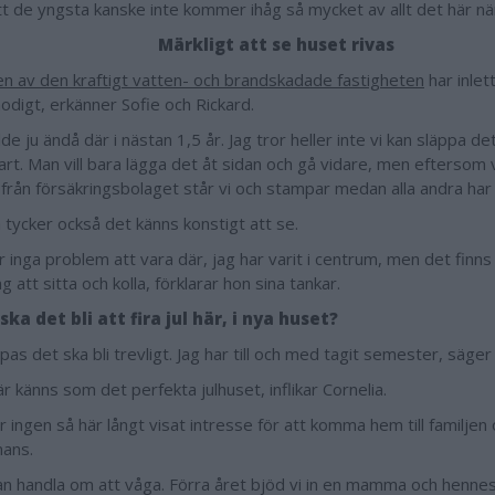
tt de yngsta kanske inte kommer ihåg så mycket av allt det här när 
Märkligt att se huset rivas
en av den kraftigt vatten- och brandskadade fastigheten
har inlet
modigt, erkänner Sofie och Rickard.
de ju ändå där i nästan 1,5 år. Jag tror heller inte vi kan släppa det
klart. Man vill bara lägga det åt sidan och gå vidare, men eftersom v
från försäkringsbolaget står vi och stampar medan alla andra har
 tycker också det känns konstigt att se.
r inga problem att vara där, jag har varit i centrum, men det finns
g att sitta och kolla, förklarar hon sina tankar.
ska det bli att fira jul här, i nya huset?
pas det ska bli trevligt. Jag har till och med tagit semester, säger 
r känns som det perfekta julhuset, inflikar Cornelia.
 ingen så här långt visat intresse för att komma hem till familjen o
mans.
an handla om att våga. Förra året bjöd vi in en mamma och hennes