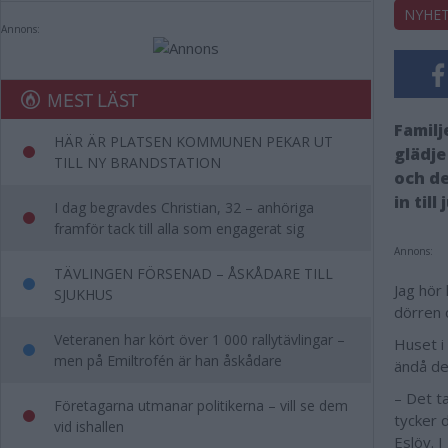
NYHE
Annons:
MEST LÄST
Familj
HÄR ÄR PLATSEN KOMMUNEN PEKAR UT
glädje
TILL NY BRANDSTATION
och de
in til
I dag begravdes Christian, 32 – anhöriga
framför tack till alla som engagerat sig
Annons:
TÄVLINGEN FÖRSENAD – ÅSKÅDARE TILL
Jag hör 
SJUKHUS
dörren 
Veteranen har kört över 1 000 rallytävlingar –
Huset i
men på Emiltrofén är han åskådare
ändå de
– Det ta
Företagarna utmanar politikerna – vill se dem
tycker d
vid ishallen
Eslöv. 