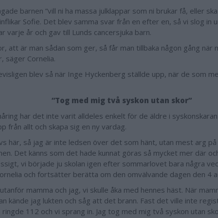
ågade barnen ”vill ni ha massa julklappar som ni brukar få, eller ska
inflikar Sofie. Det blev samma svar från en efter en, så vi slog in
ar varje år och gav till Lunds cancersjuka barn.
ror, att är man sådan som ger, så får man tillbaka någon gång när 
, säger Cornelia.
bevisligen blev så när Inge Hyckenberg ställde upp, när de som 
”Tog med mig två syskon utan skor”
ring har det inte varit alldeles enkelt för de äldre i syskonskaran
p från allt och skapa sig en ny vardag.
ivs här, så jag är inte ledsen över det som hänt, utan mest arg på
onen. Det känns som det hade kunnat göras så mycket mer där och
essigt, vi började ju skolan igen efter sommarlovet bara några ve
ornelia och fortsätter berätta om den omvälvande dagen den 4 a
r utanför mamma och jag, vi skulle åka med hennes häst. När mam
n kände jag lukten och såg att det brann. Fast det ville inte regist
ingde 112 och vi sprang in. Jag tog med mig två syskon utan sko