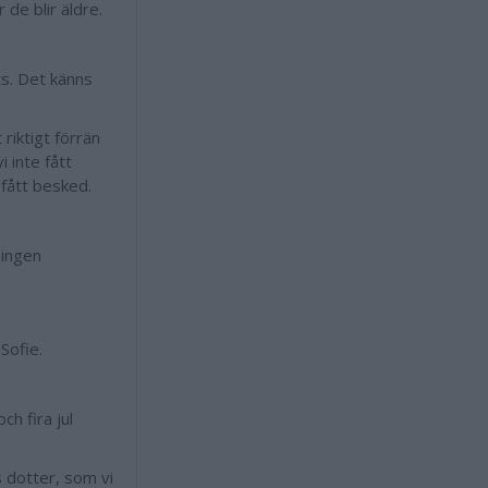
de blir äldre.
ts. Det känns
 riktigt förrän
i inte fått
 fått besked.
 ingen
Sofie.
ch fira jul
 dotter, som vi