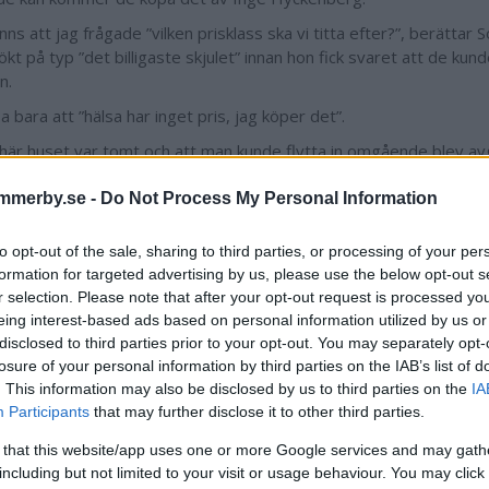
nns att jag frågade ”vilken prisklass ska vi titta efter?”, berättar
ökt på typ ”det billigaste skjulet” innan hon fick svaret att de kunde
n.
a bara att ”hälsa har inget pris, jag köper det”.
 här huset var tomt och att man kunde flytta in omgående blev a
 ytterst tacksamma mot Inge. Det är helt fantastiskt att det finns
mmerby.se -
Do Not Process My Personal Information
or, säger Rickard.
de bara bott i Hultsfred i 1,5 år när branden var, fortsätter Sofi
to opt-out of the sale, sharing to third parties, or processing of your per
öterska inom hemtjänsten i Tuna. Jag hade aldrig kunnat tro att s
formation for targeted advertising by us, please use the below opt-out s
pp på oss. Vi känner ju egentligen ingen här, men kollegor samlade 
r selection. Please note that after your opt-out request is processed y
 till skor och kläder som låg fint staplade i storleksordning. Vi fick
eing interest-based ads based on personal information utilized by us or
disclosed to third parties prior to your opt-out. You may separately opt-
losure of your personal information by third parties on the IAB’s list of
Vill ge tillbaka
. This information may also be disclosed by us to third parties on the
IA
Sofie och Rickard öppna upp sitt hem i jul, och bjuder in andra att 
Participants
that may further disclose it to other third parties.
och barnen. Vi kan kalla det, pay back time, även om initiativet int
 that this website/app uses one or more Google services and may gath
n det var Hultsfredspremiär julen 2024.
including but not limited to your visit or usage behaviour. You may click 