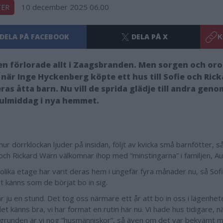
10 december 2025 06.00
TER
DELA PÅ FACEBOOK
DELA PÅ X
K
en förlorade allt i Zaagsbranden. Men sorgen och oron
 när Inge Hyckenberg köpte ett hus till Sofie och Ric
ras åtta barn. Nu vill de sprida glädje till andra geno
l julmiddag i nya hemmet.
hur dörrklockan ljuder på insidan, följt av kvicka små barnfötter, 
och Rickard Wärn välkomnar ihop med ”minstingarna” i familjen, Au
 olika etage har varit deras hem i ungefär fyra månader nu, så Sof
t känns som de börjat bo in sig.
r ju en stund. Det tog oss närmare ett år att bo in oss i lägenhet
et känns bra, vi har format en rutin här nu. Vi hade hus tidigare, n
I grunden är vi nog ”husmänniskor”, så även om det var bekvämt 