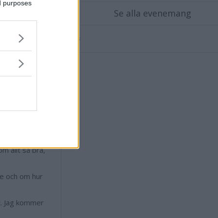
jälv, växte Sofie
ed purposes
Se alla evenemang
r hon fört
fira jul
Annons:
a skäl. Vi
 med oss av
lfiranden för
äcker till många
e sista åren
m allt så bra,
de och om hur
nt. Jag kommer