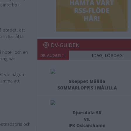
t inte bo i
å bordet, ett
ärn har åtta
DV-GUIDEN
 hotell och en
08 AUGUSTI
IDAG, LÖRDAG
ning när
det var någon
 stämma att
Skeppet Målilla
SOMMARLOPPIS I MÅLILLA
Djursdala SK
vs.
kostnadspris och
IFK Oskarshamn