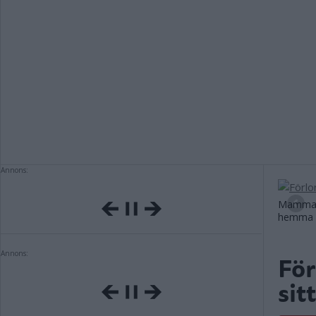
Annons:
Mamma S
hemma i
Annons:
För
sit