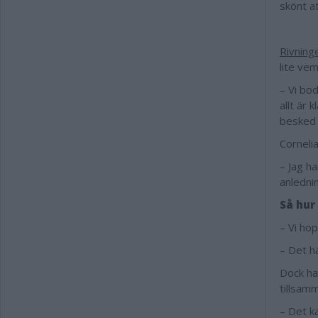
skönt a
Rivning
lite ve
– Vi bod
allt är 
besked 
Cornelia
– Jag ha
anlednin
Så hur 
– Vi hop
– Det hä
Dock har
tillsam
– Det k