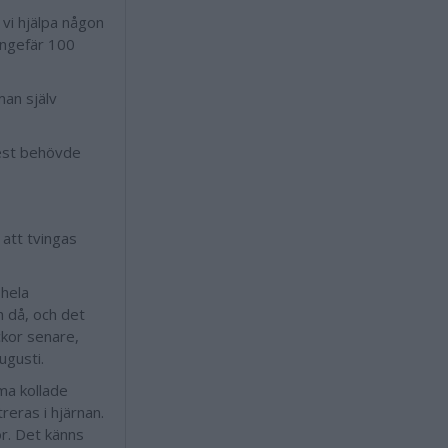
 vi hjälpa någon
 ungefär 100
man själv
mest behövde
 att tvingas
 hela
 då, och det
ckor senare,
ugusti.
ma kollade
reras i hjärnan.
r. Det känns