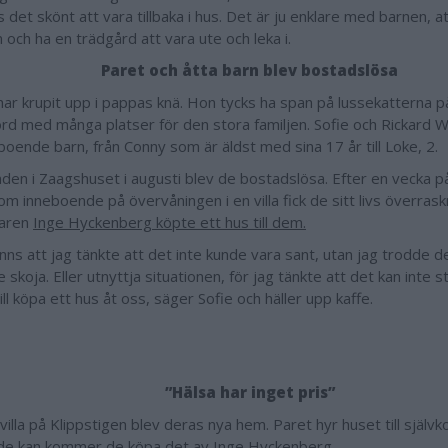
 det skönt att vara tillbaka i hus. Det är ju enklare med barnen, at
 och ha en trädgård att vara ute och leka i.
Paret och åtta barn blev bostadslösa
har krupit upp i pappas knä. Hon tycks ha span på lussekatterna p
ord med många platser för den stora familjen. Sofie och Rickard W
ende barn, från Conny som är äldst med sina 17 år till Loke, 2.
nden i Zaagshuset i augusti blev de bostadslösa. Efter en vecka på
om inneboende på övervåningen i en villa fick de sitt livs överrask
garen
Inge Hyckenberg köpte ett hus till dem.
inns att jag tänkte att det inte kunde vara sant, utan jag trodde 
e skoja. Eller utnyttja situationen, för jag tänkte att det kan inte
ll köpa ett hus åt oss, säger Sofie och häller upp kaffe.
”Hälsa har inget pris”
villa på Klippstigen blev deras nya hem. Paret hyr huset till själv
 de kan kommer de köpa det av Inge Hyckenberg.