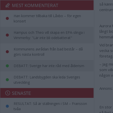
så känns
MEST KOMMENTERAT
centrum
Han kommer tillbaka till Låxbo – för egen
konsert
Aurora 
långt b
Hampus och Theo vill skapa en EPA-slinga i
hemmabo
Vimmerby: "Lär inte bli odebatterat"
Vid bra
Kommunens avrådan från bad består – då
vecka s
görs nästa kontroll
företa
– Jag m
DEBATT: Sverige har inte råd med ålderism
som vill
någon vi
DEBATT: Landsbygden ska leda Sveriges
utveckling
Annons:
SENASTE
RESULTAT: Så är ställningen i SM – Fransson
En stor 
tvåa
så fort