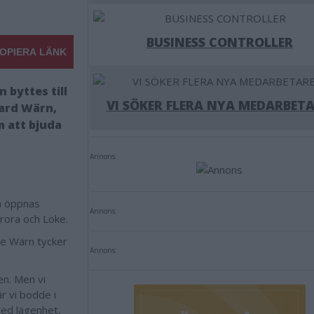
BUSINESS CONTROLLER
OPIERA LÄNK
 byttes till
VI SÖKER FLERA NYA MEDARBETA
kard Wärn,
m att bjuda
Annons:
så öppnas
Annons:
rora och Loke.
ie Wärn tycker
Annons:
en. Men vi
är vi bodde i
med lägenhet,