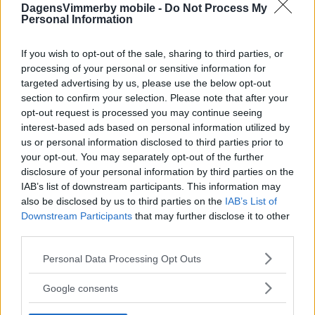
DagensVimmerby mobile -
Do Not Process My
Personal Information
If you wish to opt-out of the sale, sharing to third parties, or
processing of your personal or sensitive information for
targeted advertising by us, please use the below opt-out
section to confirm your selection. Please note that after your
opt-out request is processed you may continue seeing
interest-based ads based on personal information utilized by
us or personal information disclosed to third parties prior to
your opt-out. You may separately opt-out of the further
disclosure of your personal information by third parties on the
IAB’s list of downstream participants. This information may
also be disclosed by us to third parties on the
IAB’s List of
Downstream Participants
that may further disclose it to other
third parties.
Please note that this website/app uses one or more Google
Personal Data Processing Opt Outs
services and may gather and store information including but
not limited to your visit or usage behaviour. You may click to
Google consents
grant or deny consent to Google and its third-party tags to
use your data for below specified purposes in below Google