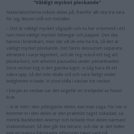
”Väldigt mycket plockande”
Materialsorterna måste delas på, framför allt ska trä vara
för sig, liksom stål och metaller.
– Det är väldigt mycket sågspån och nu har vi kommit i ett
rum med väldigt mycket tidningar och papper. Det ska
hamna i brännbart, men där vill de inte ha trä, så det är
väldigt mycket plockande. Det fanns dessutom separata
elmätare i varje lägenhet, och de tog också ett tag att
plocka bort, och arbetet pausades under julmarknaden.
Sista veckan tog vi det ganska lugnt, vi såg bara till att
säkra upp, så det inte skulle stå och vara farligt under
ledigheten vi hade. Vi stod stilla i nästan tre veckor.
I början av veckan var det ungefär en tredjedel av huset
kvar.
– Vi är mitt i den jobbigaste delen, kan man säga. För när vi
kommer in i den delen är den praktiskt taget oskadad, sa
Henrik Backheden Anemyr och nickade mot delen närmast
stationshuset. Så den går lite lättare, och där är det heller
inte en massa fuktskador eftersom taket varit på.