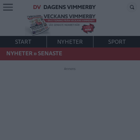
START
NYHETER
SPORT
NYHETER
»
SENASTE
Annons: